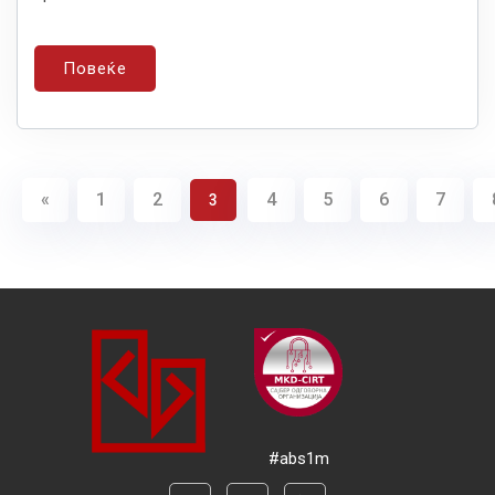
Повеќе
«
1
2
4
5
6
7
3
#abs1m