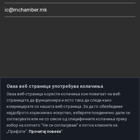
ic@mchamber.mk
Оваа веб страница употребува колачиња
Оваа веб-страница користи колачиња кои помагаат на веб-
страницата да функционира и исто така да следи како
комуницирате со нашата веб-страница. За да го обезбедиме
најдоброто корисничко искуство, изберете поединечно дали се
согласувате или не со секое од специфичните колачиња преку
избор на копчето "Не се согласувам" и потоа кликнете на
„Прифати“.
Прочитај повеќе'
.
Copyright © 2026 Developed by
Unet
. All rights reserved.