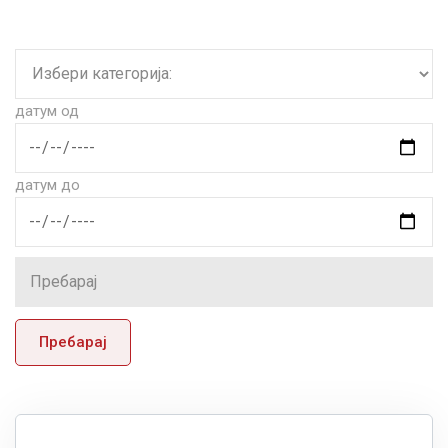
датум од
датум до
Пребарај