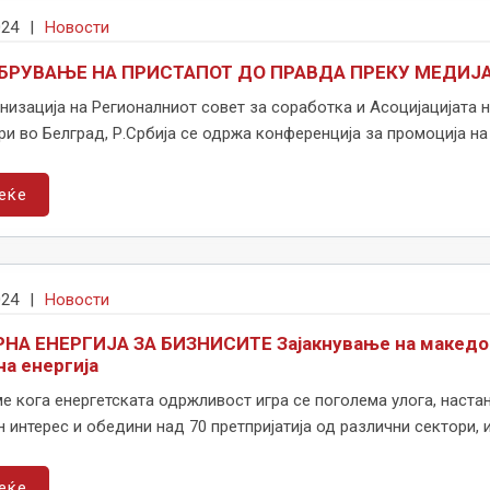
024
|
Новости
БРУВАЊЕ НА ПРИСТАПОТ ДО ПРАВДА ПРЕКУ МЕДИЈ
низација на Регионалниот совет за соработка и Асоцијацијата 
и во Белград, Р.Србија се одржа конференција за промоција на м
еќе
024
|
Новости
НА ЕНЕРГИЈА ЗА БИЗНИСИТЕ Зајакнување на македон
на енергија
е кога енергетската одржливост игра се поголема улога, наста
 интерес и обедини над 70 претпријатија од различни сектори, и 
еќе