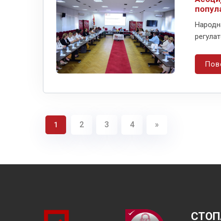
попул
Народна
регулат
Пов
2
3
4
»
1
СТОП