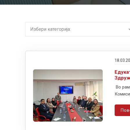
18.03.2
Едука
Здруж
Во рамк
Комиси
Пов