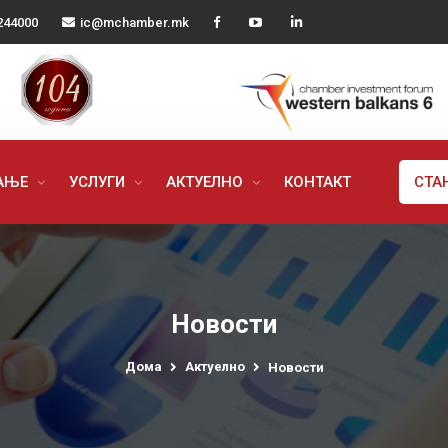
244000
ic@mchamber.mk
РАЊЕ
УСЛУГИ
АКТУЕЛНО
КОНТАКТ
СТА
Новости
Дома
Актуелно
Новости