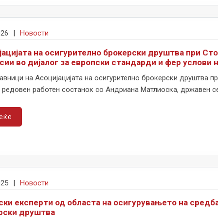
026
|
Новости
јацијата на осигурително брокерски друштва при Ст
сии во дијалог за европски стандарди и фер услови 
авници на Асоцијацијата на осигурително брокерски друштва п
редовен работен состанок со Андриана Матлиоска, државен сек
еќе
025
|
Новости
ски експерти од областа на осигурувањето на средба
рски друштва