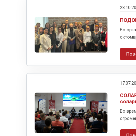
28.10.2
ПОДО
Во орга
октомвр
Пов
17.07.2
СОЛАР
солар
Во врем
огромен
Пов