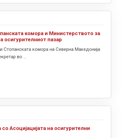
опанската комора и Министерството за
на осигурителниот пазар
ри Стопанската комора на Северна Македонија
ретар во ...
 со Асоцијацијата на осигурителни