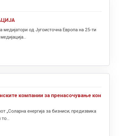
АЦИЈА
на медијатори од Југоисточна Европа на 25-ти
едијација...
ските компании за пренасочување кон
нот „Соларна енергија за бизниси; предизвика
то...