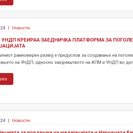
024
|
Новости
 УНДП КРЕИРАА ЗАЕДНИЧКА ПЛАТФОРМА ЗА ПОГОЛ
ЈАЦИЈАТА
алниот рамномерен развој е предуслов за создавање на поголем
вањето на УНДП, односно заедништвото на АПМ и УНДП во делот
еќе
024
|
Новости
јацијата за поддршка на медијацијата и Народната ба