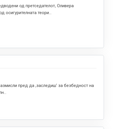
едводени од претседателот, Оливера
д осигурителната теори...
;Размисли пред да ,заследиш’ за безбедност на
н...