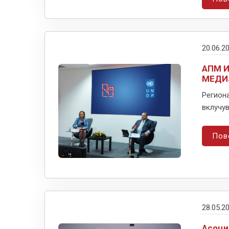
20.06.2
АПМ И
МЕДИ
Регион
вклучу
Пов
28.05.2
Асоци