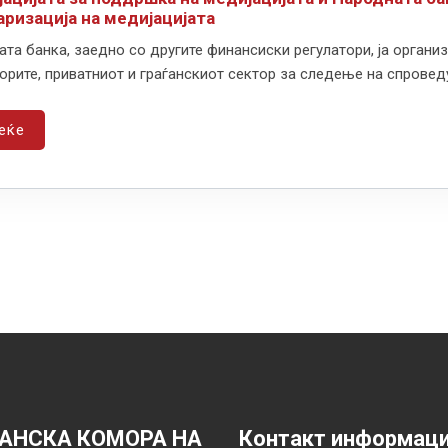
аризација на медијацијата
та банка, заедно со другите финансиски регулатори, ја орган
орите, приватниот и граѓанскиот сектор за следење на спроведу
еќе
АНСКА КОМОРА НА
Контакт информац