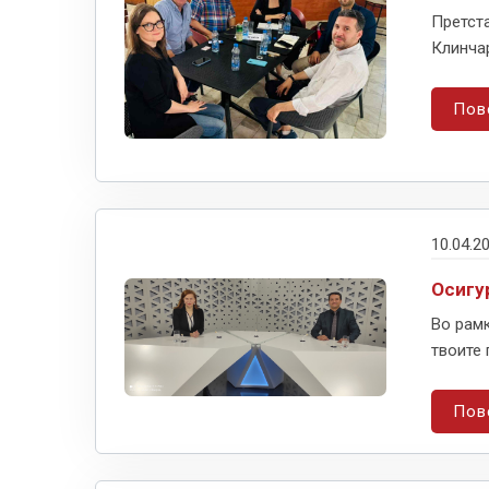
Претста
Клинчар
Пов
10.04.2
Осигу
Во рамк
твоите 
Пов