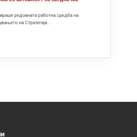
изираше редовната работна средба на
вањето на Стратегија...
ии