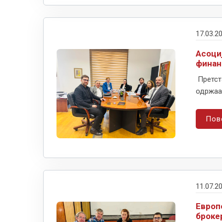
17.03.2
Асоци
финан
Претст
одржаа 
Пов
11.07.2
Европ
броке