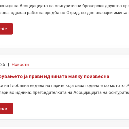
вници на Асоцијацијата на осигурителни брокерски друштва пр
ова, одржаa работна средба во Охрид, со две значајни имиња о
еќе
025
|
Новости
рувањето ја прави иднината малку поизвесна
и на Глобална недела на парите која оваа година е со мотото 
пари во иднина;, претседателката на Асоцијацијата на осигурител
еќе