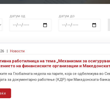
датум од
датум до
026
|
Новости
тивна работилница на тема „Механизми за осигурувањ
ението на финансиските организации и Македонската
ите на Глобалната недела на парите, која се одбележува во Сев
јата за документарно работење (КДР) при Македонската банкарс
еќе