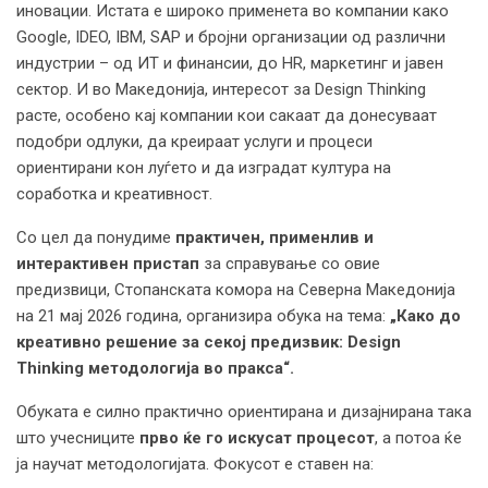
иновации. Истата е широко применета во компании како
Google, IDEO, IBM, SAP и бројни организации од различни
индустрии – од ИТ и финансии, до HR, маркетинг и јавен
сектор. И во Македонија, интересот за Design Thinking
расте, особено кај компании кои сакаат да донесуваат
подобри одлуки, да креираат услуги и процеси
ориентирани кон луѓето и да изградат култура на
соработка и креативност.
Со цел да понудиме
практичен, применлив и
интерактивен пристап
за справување со овие
предизвици, Стопанската комора на Северна Македонија
на 21 мај 2026 година, организира обука на тема:
„Како до
креативно решение за секој предизвик: Design
Thinking методологија во пракса“
.
Обуката е силно практично ориентирана и дизајнирана така
што учесниците
прво ќе го искусат процесот
, а потоа ќе
ја научат методологијата. Фокусот е ставен на: