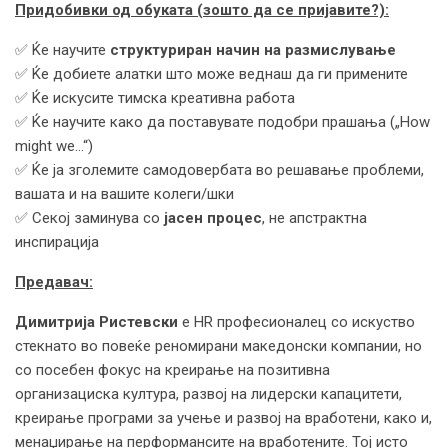
Придобивки од обуката (зошто да се пријавите?):
✅ Ќе научите
структуриран начин на размислување
✅ Ќе добиете алатки што може веднаш да ги примените
✅ Ќе искусите тимска креативна работа
✅ Ќе научите како да поставувате подобри прашања („How
might we…“)
✅ Ќе ја зголемите самодовербата во решавање проблеми,
вашата и на вашите колеги/шки
✅ Секој заминува со
јасен процес
, не апстрактна
инспирација
Предавач:
Димитрија Ристевски
е HR професионалец со искуство
стекнато во повеќе реномирани македонски компании, но
со посебен фокус на креирање на позитивна
организациска култура, развој на лидерски капацитети,
креирање програми за учење и развој на вработени, како и,
менаџирање на перформансите на вработените. Тој исто