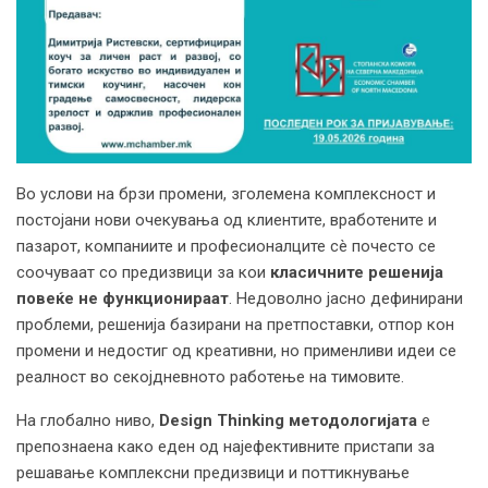
Во услови на брзи промени, зголемена комплексност и
постојани нови очекувања од клиентите, вработените и
пазарот, компаниите и професионалците сè почесто се
соочуваат со предизвици за кои
класичните решенија
повеќе не функционираат
. Недоволно јасно дефинирани
проблеми, решенија базирани на претпоставки, отпор кон
промени и недостиг од креативни, но применливи идеи се
реалност во секојдневното работење на тимовите.
На глобално ниво,
Design Thinking методологијата
е
препознаена како еден од најефективните пристапи за
решавање комплексни предизвици и поттикнување