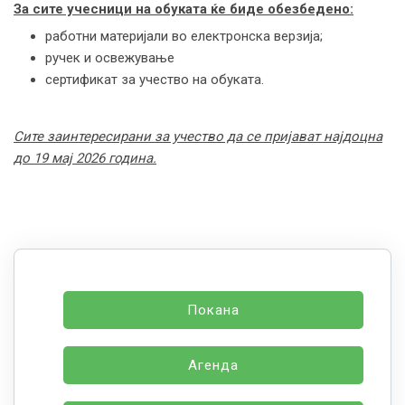
За сите учесници на обуката ќе биде обезбедено:
работни материјали во електронска верзија;
ручек и освежување
сертификат за учество на обуката.
Сите заинтересирани за учество да се пријават најдоцна
до 19 мај 2026 година.
Покана
Агенда