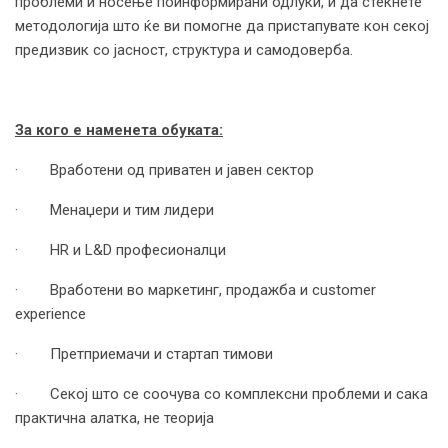
проблеми и носење поинформирани одлуки, и да стекнете
методологија што ќе ви помогне да пристапувате кон секој
предизвик со јасност, структура и самодоверба.
За кого е наменета обуката:
· Вработени од приватен и јавен сектор
· Менаџери и тим лидери
· HR и L&D професионалци
· Вработени во маркетинг, продажба и customer
experience
· Претприемачи и стартап тимови
· Секој што се соочува со комплексни проблеми и сака
практична алатка, не теорија