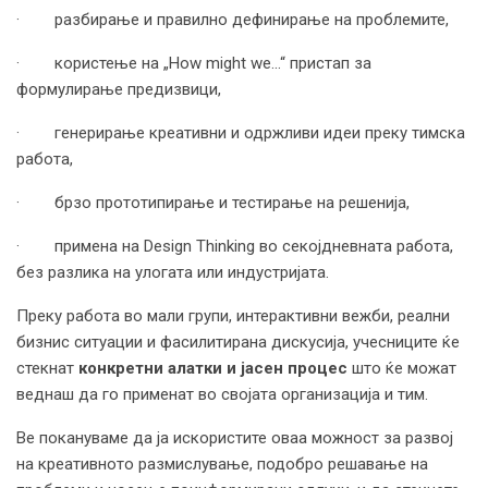
· разбирање и правилно дефинирање на проблемите,
· користење на „How might we...“ пристап за
формулирање предизвици,
· генерирање креативни и одржливи идеи преку тимска
работа,
· брзо прототипирање и тестирање на решенија,
· примена на Design Thinking во секојдневната работа,
без разлика на улогата или индустријата.
Преку работа во мали групи, интерактивни вежби, реални
бизнис ситуации и фасилитирана дискусија, учесниците ќе
стекнат
конкретни алатки и јасен процес
што ќе можат
веднаш да го применат во својата организација и тим.
Ве покануваме да ја искористите оваа можност за развој
на креативното размислување, подобро решавање на