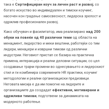
така е
Сертифициран
коуч за личен раст и развој
, со
богато искуство во индивидуален и тимски коучинг,
насочен кон градење самосвесност, лидерска зрелост и
одржлив професионален развој..
Како обучувач и фасилитатор, има реализирано
над 200
обуки на повеќе од 40 различни теми
од областа на
менаџмент, лидерство и меки вештини, работeјќи со тим
лидери, менаџери и извршни тимови од различни
индустрии. Неговиот пристап се базира на практична
примена, интеракција и реални деловни ситуации, со цел
создавање трајни промени во однесувањето и лидерскиот
стил и ги комбинира современите HR практики, коучинг
методологии и реални организациски предизвици.
Неговата мисија е да им помогне на лидерите и
организациите да создадат
ефективни, мотивирани и
одржливи тимови
, подготвени за динамиката на
модерното работење.