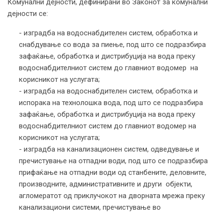
Комунални дејности, дефинирани во Законот за комунални
дејности се:
- изградба на водоснабдителен систем, обработка и
снабдување со вода за пиење, под што се подразбира
зафаќање, обработка и дистрибуција на вода преку
водоснабдителниот систем до главниот водомер на
корисникот на услугата;
- изградба на водоснабдителен систем, обработка и
испорака на технолошка вода, под што се подразбира
зафаќање, обработка и дистрибуција на вода преку
водоснабдителниот систем до главниот водомер на
корисникот на услугата;
- изградба на канализационен систем, одведување и
пречистување на отпадни води, под што се подразбира
прифаќање на отпадни води од станбените, деловните,
производните, административните и други објекти,
агломератот од приклучокот на дворната мрежа преку
канализациони системи, пречистување во