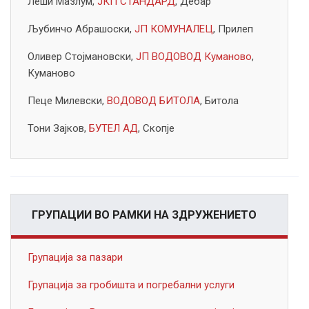
Леши Мазлум,
ЈКП СТАНДАРД
, Дебар
Љубинчо Абрашоски,
ЈП КОМУНАЛЕЦ
, Прилеп
Оливер Стојмановски,
ЈП ВОДОВОД Куманово
,
Куманово
Пеце Милевски,
ВОДОВОД БИТОЛА
, Битола
Тони Зајков,
БУТЕЛ АД
, Скопје
ГРУПАЦИИ ВО РАМКИ НА ЗДРУЖЕНИЕТО
Групација за пазари
Групација за гробишта и погребални услуги