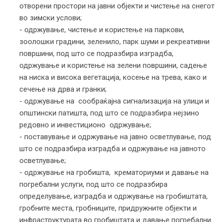
отворени простори на јавни објекти и чистење на снегот
во зимски услови;
- одржување, чистење и користење на паркови,
зоолошки градини, зеленило, парк шуми и рекреативни
површини, под што се подразбира изградба,
одржување и користење на зелени површини, садење
на ниска и висока вегетација, косење на трева, како и
сечење на дрва и гранки;
- одржување на сообраќајна сигнализација на улици и
општински патишта, под што се подразбира нејзино
редовно и инвестиционо одржување;
- поставување и одржување на јавно осветлување, под
што се подразбира изградба и одржување на јавното
осветлување;
- одржување на гробишта, крематориуми и давање на
погребални услуги, под што се подразбира
определување, изградба и одржување на гробиштата,
гробните места, гробниците, придружните објекти и
инфраструктурата во гробиштата и давање погребални