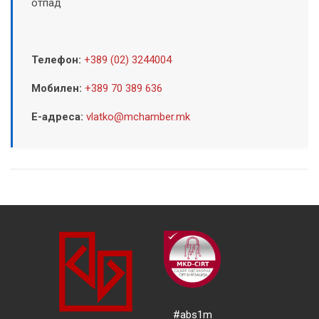
отпад
Телефон:
+389 (02) 3244004
Мобилен:
+389 70 389 636
Е-адреса:
vlatko@mchamber.mk
#abs1m