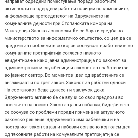
направат одредени поместувања поради работните
активности на одердени работни позиции во компаниите,
информираше претседателот на Здружението на
комуналните дејности при Стопанската комора на
Македонија Звонко Јованоски. Ќе се бара и средба во
министерството за информатичко општество, со цел да се
предочи за проблемите со кој се соочуваат вработените во
комуналните претпријатија согласно нивното
евидентирање како јавна администрација по законот за
административни службеници и законот за вработенитѕе
во јавниот сектор. Во моментов дел од вработените се
ангажираат и по трет закон, Законот за работни односи.
На состанокот беше донесен и заклучок дека
Здружението активно ќе се влучи со свои предлози во
носењето на новиот Закон за јавни набавки, бидејќи сега
се соочува со проблеми поради примена на актуелното
законско решение. Здружението има забелешки и на
постојниот закон за јавни набавки согласно кој голем дел
од тековните работи на комуналните претпријатија се