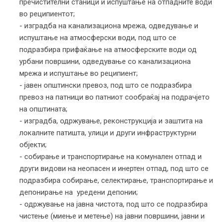
пречистителни станици и испуштање на отпадните води
во реципиентот;
- изградба на канализациона мрежа, одведување и
испуштање на атмосферски води, под што се
подразбира прифаќање на атмосферските води од
урбани површини, одведување со канализациона
мрежа и испуштање во реципиент;
- јавен општински превоз, под што се подразбира
превоз на патници во патниот сообраќај на подрачјето
на општината;
- изградба, одржување, реконструкција и заштита на
локалните патишта, улици и други инфраструктурни
објекти;
- собирање и транспортирање на комунален отпад и
други видови на неопасен и инертен отпад, под што се
подразбира собирање, селектирање, транспортирање и
депонирање на уредени депонии;
- одржување на јавна чистота, под што се подразбира
чистење (миење и метење) на јавни површини, јавни и