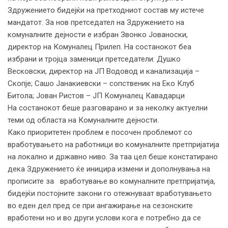
Здружението бидејќи на претходниот состав му истече
мандатот. За нов претседател на Здружението на
комуналните дејности е избран Звонко Јованоски,
директор на Комуналец Прилеп. На состанокот беа
избрани и тројца заменици претседатели: Душко
Весковски, директор на ЈП Водовод и канализација –
Скопје; Сашо Јанакиевски – сопственик на Еко Клуб
Битола; Јован Ристов – ЈП Комуналец Кавадарци
На состанокот беше разговарано и за неколку актуелни
теми од областа на Комуналните дејности.
Како приоритетен проблем е посочен проблемот со
вработувањето на работници во комуналните претпријатија
на локално и државно ниво. За таа цел беше констатирано
дека Здружението ќе иницира измени и дополнувања на
прописите за вработување во комуналните претпријатија,
бидејќи постојните закони го отежнуваат вработувањето
во еден дел пред се при ангажирање на сезонските
вработени но и во други услови кога е потребно да се