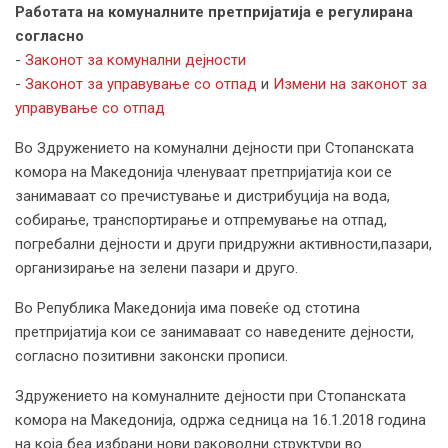
Работата на комуналните претпријатија е регулирана
согласно
-
Законот за комунални дејности
-
Законот за управување со отпад
и
Измени на законот за
управување со отпад
Во Здружението на комунални дејности при Стопанската
комора на Македонија членуваат претпријатија кои се
занимаваат со пречистување и дистрибуција на вода,
собирање, транспортирање и отпремување на отпад,
погребални дејности и други придружни активности,пазари,
организирање на зелени пазари и друго.
Во Република Македонија има повеќе од стотина
претпријатија кои се занимаваат со наведените дејности,
согласно позитивни законски прописи.
Здружението на комуналните дејности при Стопанската
комора на Македонија, одржа седница на 16.1.2018 година
на која беа избрани нови раководни структури во