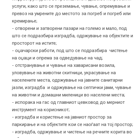
услуги, како што се преземање, чување, опремување и
превоз на умрените до местото за погреб и погреб или
кремирање;
- отворени и затворени пазари на големо и мало, под
што се подразбира изградба, одржување на објектите и
просторот на истите;
- оџачарски работи, под што се подразбира чистење
на оџаци и опрема за одведување на чад;
- отстранување и чување на хаварисани возила,
уловување на животни скитници, украсување на
населените места, одржување на јавните санитарни
јазли, изградба и одржување на септички јами, чување
на животни и домашни миленици во населени места;
- испорака на гас од главниот цевковод до мерниот
инструмент на корисникот;
- изградба и користење на јавниот простор за
паркирање и на објектите кои се наоѓаат на тој простор;
- изградба, одржување и чистење на речните корита во