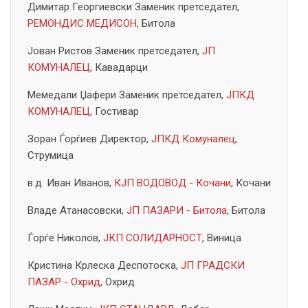
Димитар Георгиевски Заменик претседател,
РЕМОНДИС МЕДИСОН
, Битола
Јован Ристов Заменик претседател,
ЈП
КОМУНАЛЕЦ
, Кавадарци
Мемедали Џафери Заменик претседател,
ЈПКД
КОМУНАЛЕЦ
, Гостивар
Зоран Ѓорѓиев Директор,
ЈПКД Комуналец
,
Струмица
в.д. Иван Иванов,
КЈП ВОДОВОД - Кочани
, Кочани
Владе Атанасовски,
ЈП ПАЗАРИ - Битола
, Битола
Ѓорѓе Николов,
ЈКП СОЛИДАРНОСТ
, Виница
Кристина Крлеска Деспотоска,
ЈП ГРАДСКИ
ПАЗАР - Охрид
, Охрид