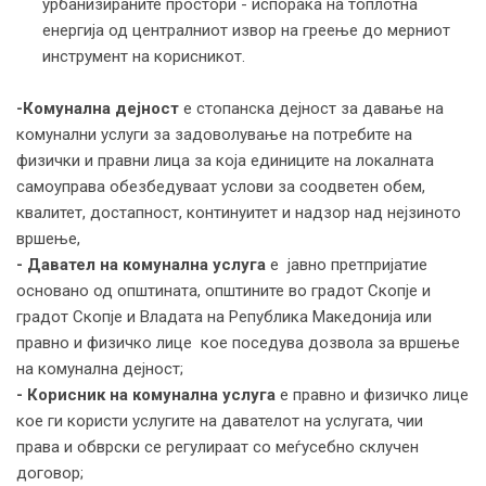
урбанизираните простори - испорака на топлотна
енергија од централниот извор на греење до мерниот
инструмент на корисникот.
-Комунална дејност
е стопанска дејност за давање на
комунални услуги за задоволување на потребите на
физички и правни лица за која единиците на локалната
самоуправа обезбедуваат услови за соодветен обем,
квалитет, достапност, континуитет и надзор над нејзиното
вршење,
- Давател на комунална услуга
е јавно претпријатие
основано од општината, општините во градот Скопје и
градот Скопје и Владата на Република Македонија или
правно и физичко лице кое поседува дозвола за вршење
на комунална дејност;
- Корисник на комунална услуга
е правно и физичко лице
кое ги користи услугите на давателот на услугата, чии
права и обврски се регулираат со меѓусебно склучен
договор;