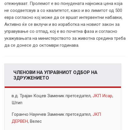
отежнуваат. Пролемот е во понудената најнсика цена која
не соодветсвув а со квалитетот, како и во лимитот од 500
евра согласно кој може да се вршат интервентни набавки,
Активно ќе се вклучи и во изработка на новиот закон за
управување со отпад, кој е во почетна фаза и согласно
укажувањата на министерството за животна средина треба
да се донесе до октомври годинава.
ЧЛЕНОВИ НА УПРАВНИОТ ОДБОР НА
ЗДРУЖЕНИЕТО
в.д. Трајан Коцев Заменик претседател,
ЈКП Исар
,
Штип
Горанчо Наунчев Заменик претседател,
ЈКП
ДЕРВЕН
, Велес