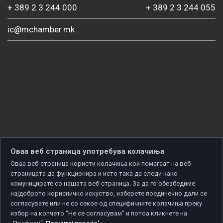
+ 389 2 3 244 000
+ 389 2 3 244 055
ic@mchamber.mk
Оваа веб страница употребува колачиња
Оваа веб-страница користи колачиња кои помагаат на веб-
страницата да функционира и исто така да следи како
комуницирате со нашата веб-страница. За да го обезбедиме
најдоброто корисничко искуство, изберете поединечно дали се
согласувате или не со секое од специфичните колачиња преку
избор на копчето "Не се согласувам" и потоа кликнете на