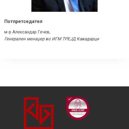
Потпретседател
м-р Александар Гечев,
Генерален менаџер во ИГМ ТРЕЈД Кавадарци