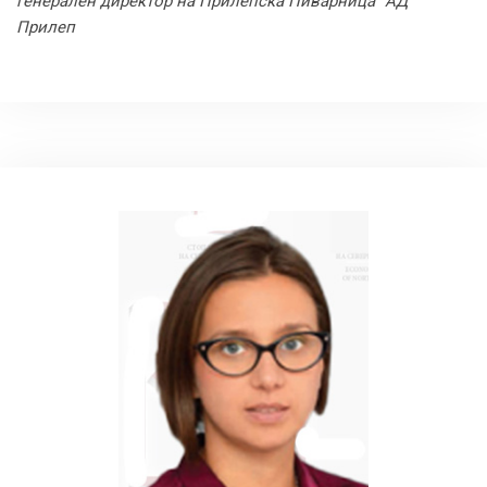
генерален директор на Прилепска Пиварница“ АД
Прилеп