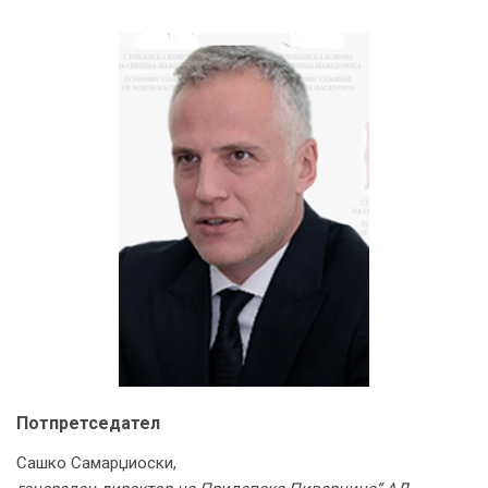
Потпретседател
Сашко Самарџиоски,