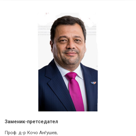
Заменик-претседател
Проф. д-р Кочо Анѓушев,