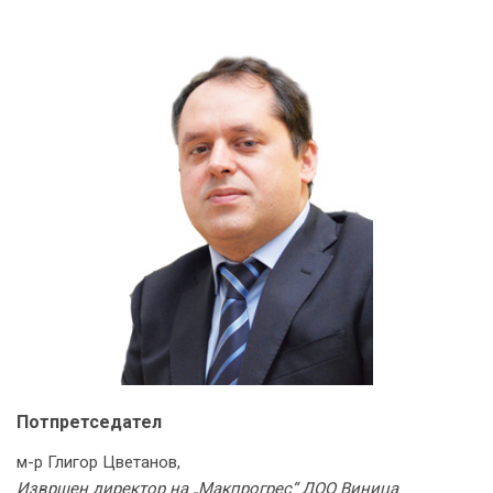
Потпретседател
м-р Глигор Цветанов,
Извршен директор на „Макпрогрес“ ДОО Виница