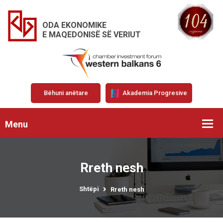
ODA EKONOMIKE
E MAQEDONISË SË VERIUT
Bëhuni anëtare
Akademia Progresive
Menu
Rreth nesh
Shtëpi
Rreth nesh