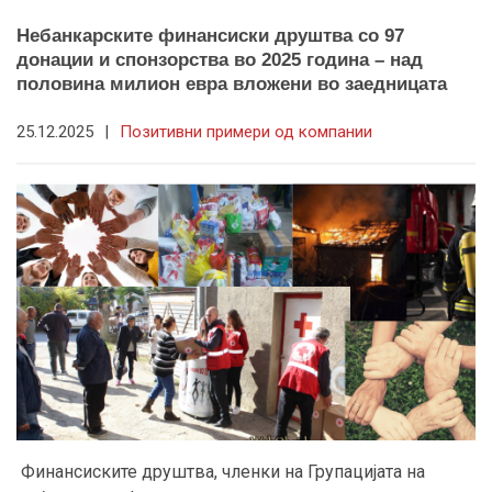
Небанкарските финансиски друштва со 97
донации и спонзорства во 2025 година – над
половина милион евра вложени во заедницата
25.12.2025
|
Позитивни примери од компании
Финансиските друштва, членки на Групацијата на