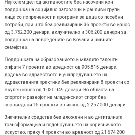
Најголем дел од активностите беа насочени кон
поддршка на социјално загрозени и ранливи групи,
лица со попреченост и програми за деца со посебни
потреби, при што беа реализирани 36 проекти во износ
од 3.752.200 денари, вклучително и 306.200 денари за
поддршка на повредените во Кочани и нивните
семејства.
Поддршката на образованието и младите таленти
опфати 7 проекти во вредност од 905.815 денари,
додека во здравството и унапредувањето на
здравствените практики беа реализирани 8 проекти со
вкупен износ од 1.030.949 денари. Во областа на
спортот и развојот на младинскиот спорт беа
спроведени 15 проекти во износ од 2.257.000 денари.
Значителни средства беа вложени и во дигиталната
трансформација и подобрувањето на корисничкото
искуство, преку 4 проекти во вредност од 21.674.200