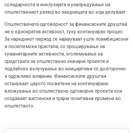
солидарноста и инклузијата и унапредување на
општествениот развој во заедницата во која делуваат.
Општествената одговорност за финансиските друштва
не е еднократна активност, туку континуиран процес.
За наредниот период се најавуваат уште поамбициозни
и посистемски пристапи, со проширување на
хуманитарните активности, зголемување на
средствата за општествено значајни проекти и
подлабоко вклучување во иницијативи со долгорочно
и одржливо влијание. Финансиските друштва
остануваат цврсто посветени на континуирано
вложување во општествено одговорни проекти кои
создаваат вистинска и трајна позитивна промена во
општеството.