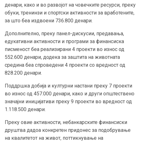
денари, како и во развојот на човечките ресурси, преку
обуки, тренинзи и спортски активности за вработените,
за што беа издвоени 736.800 денари.
Дополнително, преку панел-дискусии, предавања,
едукативни активности и програми за финансиска
писменост беа реализирани 4 проекти во износ од
552.600 денари, додека за заштита на животната
средина беа спроведени 4 проекти со вредност од
828.200 денари.
Поддршка добија и културни настани преку 7 проекти
во износ од 457.000 денари, како и други општествено
значајни иницијативи преку 9 проекти во вредност од
1.118.500 денари.
Преку овие активности, небанкарските финансиски
друштва дадоа конкретен придонес за подобрување
на квалитетот на живот, поттикнување на