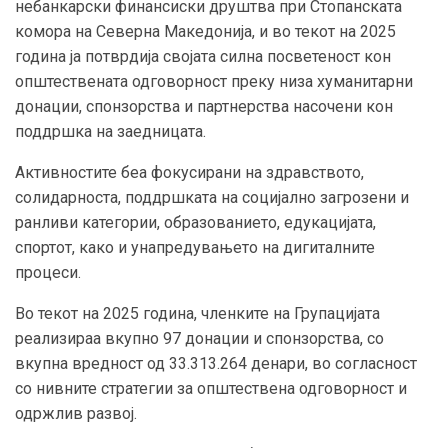
небанкарски финансиски друштва при Стопанската
комора на Северна Македонија, и во текот на 2025
година ја потврдија својата силна посветеност кон
општествената одговорност преку низа хуманитарни
донации, спонзорства и партнерства насочени кон
поддршка на заедницата.
Активностите беа фокусирани на здравството,
солидарноста, поддршката на социјално загрозени и
ранливи категории, образованието, едукацијата,
спортот, како и унапредувањето на дигиталните
процеси.
Во текот на 2025 година, членките на Групацијата
реализираа вкупно 97 донации и спонзорства, со
вкупна вредност од 33.313.264 денари, во согласност
со нивните стратегии за општествена одговорност и
одржлив развој.