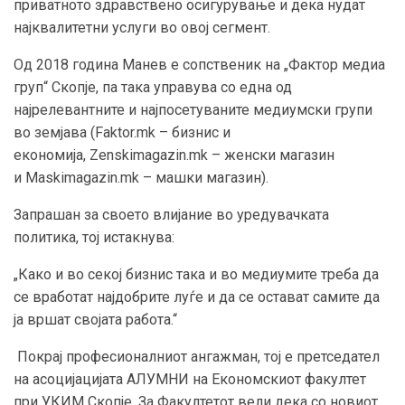
приватното здравствено осигурување и дека нудат
најквалитетни услуги во овој сегмент.
Од 2018 година Манев е сопственик на „Фактор медиа
груп“ Скопје, па така управува со една од
најрелевантните и најпосетуваните медиумски групи
во земјава (Faktor.mk – бизнис и
економија, Zenskimagazin.mk – женски магазин
и Maskimagazin.mk – машки магазин).
Запрашан за своето влијание во уредувачката
политика, тој истакнува:
„Како и во секој бизнис така и во медиумите треба да
се вработат најдобрите луѓе и да се остават самите да
ја вршат својата работа.“
Покрај професионалниот ангажман, тој е претседател
на асоцијацијата АЛУМНИ на Економскиот факултет
при УКИМ Скопје. За Факултетот вели дека со новиот