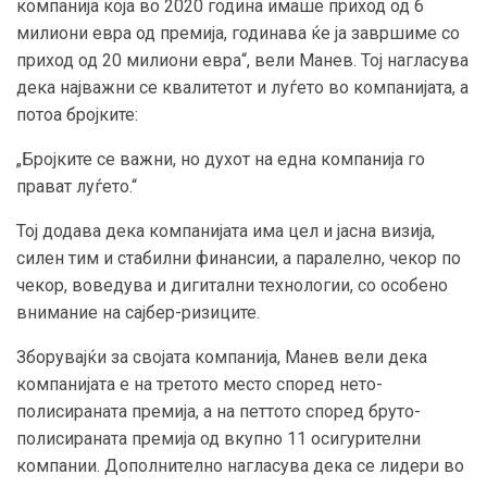
компанија која во 2020 година имаше приход од 6
милиони евра од премија, годинава ќе ја завршиме со
приход од 20 милиони евра“, вели Манев. Тој нагласува
дека најважни се квалитетот и луѓето во компанијата, а
потоа бројките:
„Бројките се важни, но духот на една компанија го
прават луѓето.“
Тој додава дека компанијата има цел и јасна визија,
силен тим и стабилни финансии, а паралелно, чекор по
чекор, воведува и дигитални технологии, со особено
внимание на сајбер-ризиците.
Зборувајќи за својата компанија, Манев вели дека
компанијата е на третото место според нето-
полисираната премија, а на петтото според бруто-
полисираната премија од вкупно 11 осигурителни
компании. Дополнително нагласува дека се лидери во