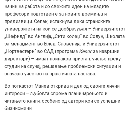
начин на работа и со свежите идеи на младите
професори подготвен е за новите времиња и
предизвици. Сепак, истакнува дека странските
универзитети на кои се дообразувал – Универзитетот
„Шефилд“ во Англија, „Сити колеџ“ во Солун, Школата
за менаџмент во Блед, Словенија, и Универзитетот
„Нортвестерн“ во САД (програма
Келог
за извршни
директори) – имаат поинаков пристап: учење преку
студии на случај, решавање проблемски ситуации и
значајно учество на практичната настава.
Во поткастот Манев открива и дел од своите лични
интереси – љубовта спрема планинарењето и
читањето книги, особено од автори кои се успешни
бизнисмени.