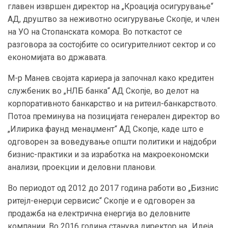
главен извршен директор на „Кроација осигурување“
АД, друштво за неживотно осигурување Скопје, и член
на УО на Стопанската комора. Во поткастот се
разговора за состојбите со осигурителниот сектор и со
економијата во државата.
М-р Mанев својата кариера ја започнал како кредитен
службеник во „НЛБ банка“ АД Скопје, во делот на
корпоративното банкарство и на ритеил-банкарството.
Потоа преминува на позицијата генерален директор во
„Илирика фаунд менаџмент“ АД Скопје, каде што е
одговорен за воведување општи политики и најдобри
бизнис-практики и за изработка на макроекономски
анализи, проекции и деловни планови.
Во периодот од 2012 до 2017 година работи во „Бизнис
ритејл-енерџи сервисис“ Скопје и е одговорен за
продажба на електрична енергија во деловните
компании. Во 2016 година станува директор на „Идеја