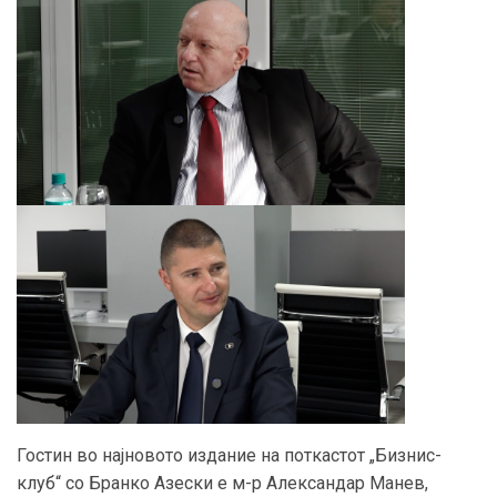
Гостин во најновото издание на поткастот „Бизнис-
клуб“ со Бранко Азески е м-р Александар Манев,