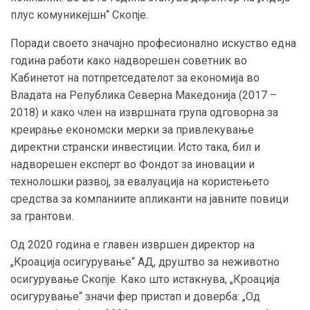
плус комуникејшн“ Скопје.
Поради своето значајно професионално искуство една
година работи како надворешен советник во
Кабинетот на потпретседателот за економија во
Владата на Република Северна Македонија (2017 –
2018) и како член на извршната група одговорна за
креирање економски мерки за привлекување
директни странски инвестиции. Исто така, бил и
надворешен експерт во Фондот за иновации и
технолошки развој, за евалуација на користењето
средства за компаниите апликанти на јавните повици
за грантови.
Од 2020 година е главен извршен директор на
„Кроација осигурување“ АД, друштво за неживотно
осигурување Скопје. Како што истакнува, „Кроација
осигурување“ значи фер пристап и доверба: „Од