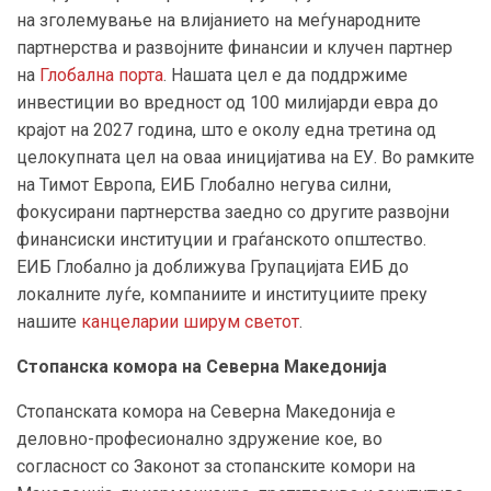
на зголемување на влијанието на меѓународните
партнерства и развојните финансии и клучен партнер
на
Глобална порта
. Нашата цел е да поддржиме
инвестиции во вредност од 100 милијарди евра до
крајот на 2027 година, што е околу една третина од
целокупната цел на оваа иницијатива на ЕУ. Во рамките
на Тимот Европа, ЕИБ Глобално негува силни,
фокусирани партнерства заедно со другите развојни
финансиски институции и граѓанското општество.
ЕИБ Глобално ја доближува Групацијата ЕИБ до
локалните луѓе, компаниите и институциите преку
нашите
канцеларии ширум светот
.
Стопанска комора на Северна Македонија
Стопанската комора на Северна Македонија е
деловно-професионално здружение кое, во
согласност со Законот за стопанските комори на