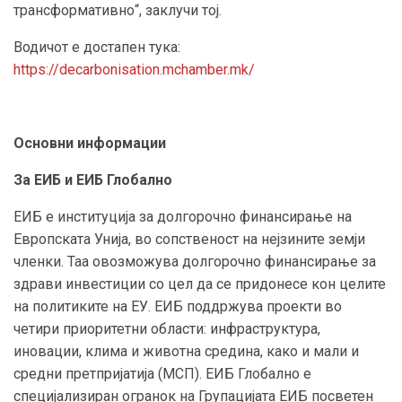
трансформативно“, заклучи тој.
Водичот е достапен тука:
https://decarbonisation.mchamber.mk/
Основни информации
За ЕИБ и ЕИБ Глобално
ЕИБ е институција за долгорочно финансирање на
Европската Унија, во сопственост на нејзините земји
членки. Таа овозможува долгорочно финансирање за
здрави инвестиции со цел да се придонесе кон целите
на политиките на ЕУ. ЕИБ поддржува проекти во
четири приоритетни области: инфраструктура,
иновации, клима и животна средина, како и мали и
средни претпријатија (МСП). ЕИБ Глобално е
специјализиран огранок на Групацијата ЕИБ посветен