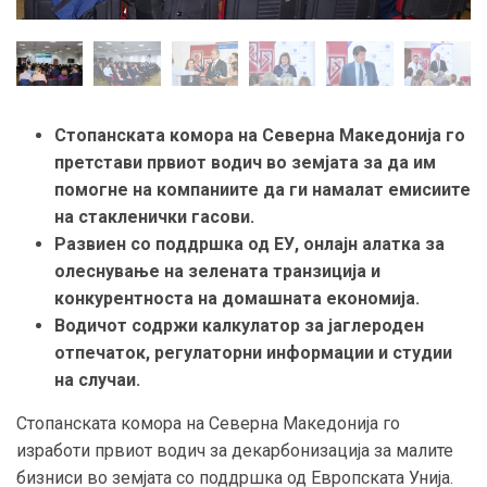
Стопанската комора на Северна Македонија го
претстави првиот водич во земјата за да им
помогне на компаниите да ги намалат емисиите
на стакленички гасови.
Развиен со поддршка од ЕУ, онлајн алатка за
олеснување на зелената транзиција и
конкурентноста на домашната економија.
Водичот содржи калкулатор за јаглероден
отпечаток, регулаторни информации и студии
на случаи.
Стопанската комора на Северна Македонија го
изработи првиот водич за декарбонизација за малите
бизниси во земјата со поддршка од Европската Унија.