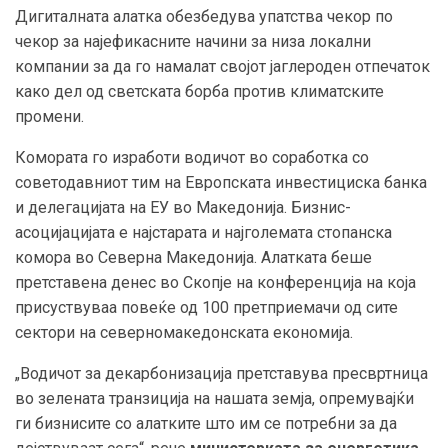
Дигиталната алатка обезбедува упатства чекор по
чекор за најефикасните начини за низа локални
компании за да го намалат својот јаглероден отпечаток
како дел од светската борба против климатските
промени.
Комората го изработи водичот во соработка со
советодавниот тим на Европската инвестициска банка
и делегацијата на ЕУ во Македонија. Бизнис-
асоцијацијата е најстарата и најголемата стопанска
комора во Северна Македонија. Алатката беше
претставена денес во Скопје на конференција на која
присуствуваа повеќе од 100 претприемачи од сите
сектори на северномакедонската економија.
„Водичот за декарбонизација претставува пресвртница
во зелената транзиција на нашата земја, опремувајќи
ги бизнисите со алатките што им се потребни за да