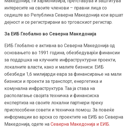
Македонија, ги хармонизира, претставува и заштитува
интересите на своите членови – правни лица со
седиште во Република Северна Македонија кои вршат
дејност и се регистрирани во трговскиот регистар.
За ЕИБ Глобално во Северна Македонија
ЕИБ Глобално е активна во Северна Македонија од
основањето во 1991 година, обезбедувајќи финансии
за поддршка на клучните инфраструктурни проекти,
локалните власти, како и малите бизниси. ЕИБ
обезбеди 1,6 милијарди евра за финансирање на мали
бизниси и проекти за транспорт, енергетика и
комунална инфраструктура. Таа ја става на
располагање својата техничка и финансиска
експертиза на своите локални партнери преку
приспособени совети и техничка помош. За повеќе
информации во врска со проектите на ЕИБ во Северна
Македонија, одете на
Северна Македонија и ЕИБ
.