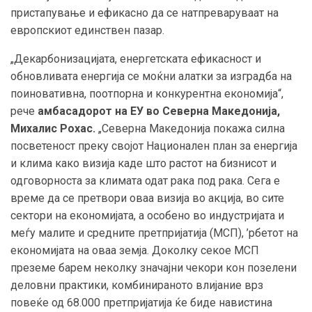
пристапување и ефикасно да се натпреваруваат на
европскиот единствен пазар.
„Декарбонизацијата, енергетската ефикасност и
обновливата енергија се моќни алатки за изградба на
поиновативна, поотпорна и конкурентна економија“,
рече
амбасадорот на ЕУ во Северна Македонија,
Михалис Рохас.
„Северна Македонија покажа силна
посветеност преку својот Национален план за енергија
и клима како визија каде што растот на бизнисот и
одговорноста за климата одат рака под рака. Сега е
време да се претвори оваа визија во акција, во сите
сектори на економијата, а особено во индустријата и
меѓу малите и средните претпријатија (МСП), ’рбетот на
економијата на оваа земја. Доколку секое МСП
преземе барем неколку значајни чекори кон позелени
деловни практики, комбинираното влијание врз
повеќе од 68.000 претпријатија ќе биде навистина