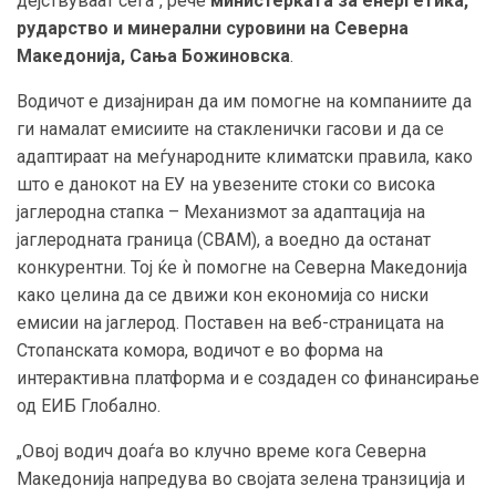
дејствуваат сега“, рече
министерката за енергетика,
рударство и минерални суровини на Северна
Македонија, Сања Божиновска
.
Водичот е дизајниран да им помогне на компаниите да
ги намалат емисиите на стакленички гасови и да се
адаптираат на меѓународните климатски правила, како
што е данокот на ЕУ на увезените стоки со висока
јаглеродна стапка – Механизмот за адаптација на
јаглеродната граница (CBAM), а воедно да останат
конкурентни. Тој ќе ѝ помогне на Северна Македонија
како целина да се движи кон економија со ниски
емисии на јаглерод. Поставен на веб-страницата на
Стопанската комора, водичот е во форма на
интерактивна платформа и е создаден со финансирање
од ЕИБ Глобално.
„Овој водич доаѓа во клучно време кога Северна
Македонија напредува во својата зелена транзиција и