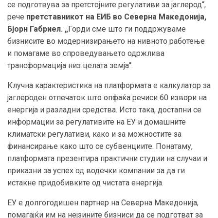
се подготвува за претстојните регулативи за јаглерод“,
рече
претставникот на ЕИБ во Северна Македонија,
Бјорн Габриел. „
Горди сме што ги поддржуваме
бизнисите во модернизирањето на нивното работење
и помагаме во спроведувањето одржлива
трансформација низ целата земја“.
Клучна карактеристика на платформата е калкулатор за
јаглероден отпечаток што опфаќа речиси 60 извори на
енергија и разладни средства. Исто така, достапни се
информации за регулативите на ЕУ и домашните
климатски регулативи, како и за можностите за
финансирање како што се субвенциите. Понатаму,
платформата презентира практични студии на случаи и
приказни за успех од водечки компании за да ги
истакне придобивките од чистата енергија.
ЕУ е долгогодишен партнер на Северна Македонија,
помагајќи им на нејзините бизниси да се подготват за