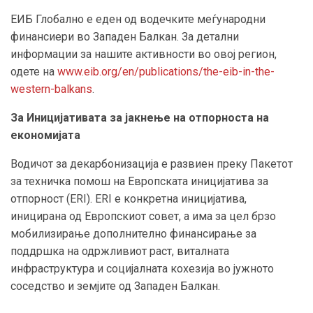
ЕИБ Глобално е еден од водечките меѓународни
финансиери во Западен Балкан. За детални
информации за нашите активности во овој регион,
одете на
www.eib.org/en/publications/the-eib-in-the-
western-balkans
.
За Иницијативата за јакнење на отпорноста на
економијата
Водичот за декарбонизација е развиен преку Пакетот
за техничка помош на Европската иницијатива за
отпорност (ERI). ERΙ е конкретна иницијатива,
иницирана од Европскиот совет, а има за цел брзо
мобилизирање дополнително финансирање за
поддршка на одржливиот раст, виталната
инфраструктура и социјалната кохезија во јужното
соседство и земјите од Западен Балкан.