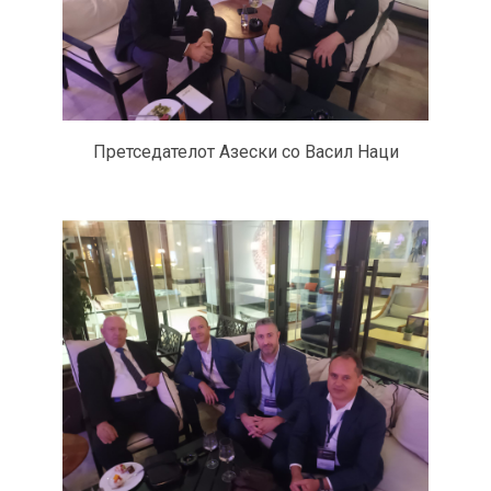
Претседателот Азески со Васил Наци