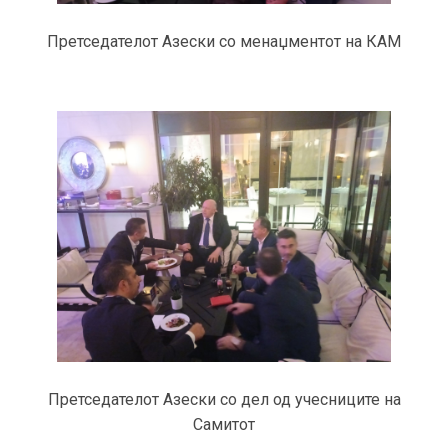
Претседателот Азески со менаџментот на КАМ
Претседателот Азески со дел од учесниците на
Самитот