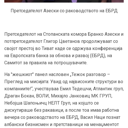
Претседателот Азески со раковoдството на ЕБРД
Претседателот на Стопанската комора Бранко Азески и
потпретседателот Глигор Цветанов продолжуваат со
својот престој во Тиват каде се одржува конференција
на Европската банка за обнова и развој (ЕБРД), на
Самитот за правила на потрошувачите.
На "жешкиот" панел насловен „Тежок разговор –
Преглед на мисијата: Увид од највисоките структури во
компаниите!“, учествуваа Емил Тедешчи, Атлантик груп,
Драган Бокан, ВОЛИ, Михајло Јанковиц МК ГРУП,
Небојша Шапоњичц НЕЛТ Груп, на којшто се
дискутираше без ракавици, а после тоа имаа работна
вечера со раководството на ЕБРД, Васил Наци познат
албански бизнисмен и претставници на менаџментот