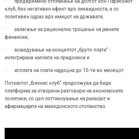
· предвремено отплаќање на долгот кон Парискиот
клуб, без негативен ефект врз ликвидноста, а со
позитивен одраз врз имиџот на државата;
· залагање за рационално трошење на јавните
финансии;
· воведување на концептот „бруто плата“ -
интегрирана наплата на придонеси и
· исплата на плата најдоцна до 15-ти во месецот.
Поткастот „Бизнис клуб“ продолжува да биде
платформа за отворени разговори на економските
политики, со цел поттикнување на развојот и
афирмацијата на македонското стопанство.