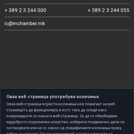
+ 389 2 3 244 000
+ 389 2 3 244 055
ic@mchamber.mk
Оваа веб страница употребува колачиња
Оваа веб-страница користи колачиња кои помагаат на веб-
страницата да функционира и исто така да следи како
комуницирате со нашата веб-страница. За да го обезбедиме
најдоброто корисничко искуство, изберете поединечно дали се
согласувате или не со секое од специфичните колачиња преку
избор на копчето "Не се согласувам" и потоа кликнете на