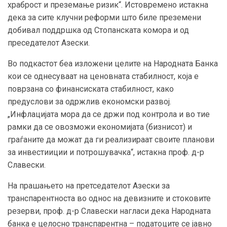
храброст и преземање ризик“. Истовремено истакна
дека за сите клучни реформи што биле преземени
добивал поддршка од Стопанската комора и од
преседателот Азески.
Во подкастот беа изложени целите на Народната Банка
кои се однесуваат на ценовната стабилност, која е
поврзана со финансиската стабилност, како
предуслови за одржлив економски развој.
„Инфлацијата мора да се држи под контрола и во тие
рамки да се овозможи економијата (бизнисот) и
граѓаните да можат да ги реализираат своите планови
за инвестииции и потрошувачка“, истакна проф. д-р
Славески.
На прашањето на претседателот Азески за
транспарентноста во однос на девизните и стоковите
резерви, проф. д-р Славески нагласи дека Народната
банка е целосно транспарентна – податоците се јавно