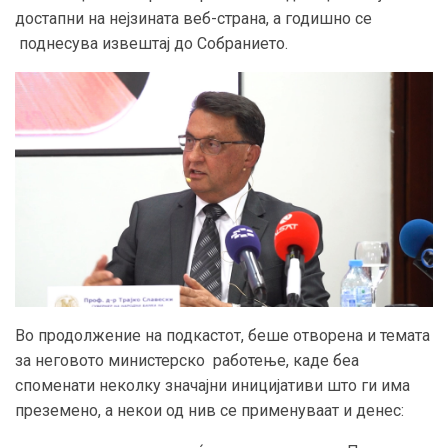
достапни на нејзината веб-страна, а годишно се
поднесува извештај до Собранието.
Во продолжение на подкастот, беше отворена и темата
за неговото министерско работење, каде беа
споменати неколку значајни иницијативи што ги има
преземено, а некои од нив се применуваат и денес: