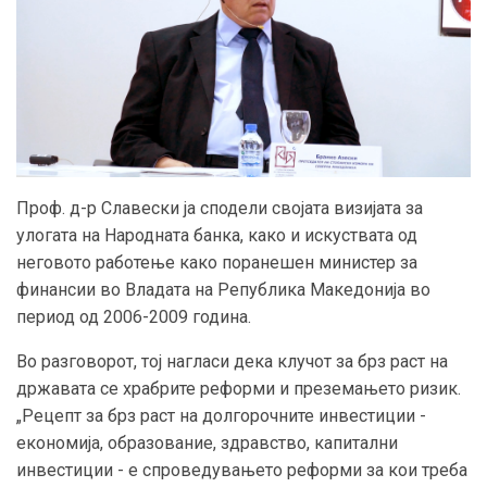
Проф. д-р Славески ја сподели својата визијата за
улогата на Народната банка, како и искуствата од
неговото работење како поранешен министер за
финансии во Владата на Република Македонија во
период од 2006-2009 година.
Во разговорот, тој нагласи дека клучот за брз раст на
државата се храбрите реформи и преземaњето ризик.
„Рецепт за брз раст на долгорочните инвестиции -
економија, образование, здравство, капитални
инвестиции - e спроведувањето реформи за кои треба