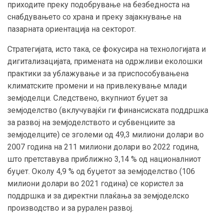
приходите преку подобрување на безбедноста на
снабдувањето со храна и преку зајакнување на
пазарната ориентација на секторот.
Стратегијата, исто така, се фокусира на технологијата и
дигитализацијата, примената на одржливи еколошки
практики за ублажување и за приспособувањена
климатските промени и на привлекување млади
земјоделци. Следствено, вкупниот буџет за
земјоделство (вклучувајќи ги финансиската поддршка
за развој на земјоделството и субвенциите за
земјоделците) се зголеми од 49,3 милиони долари во
2007 година на 211 милиони долари во 2022 година,
што претставува приближно 3,14 % од националниот
буџет. Околу 4,9 % од буџетот за земјоделство (106
милиони долари во 2021 година) се користел за
поддршка и за директни плаќања за земјоделско
производство и за рурален развој.