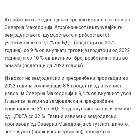
Агробизнисот е еден од најперспективните сектори во
Северна Македонија. Агробизнисот (вклучувајќи ги
земјоделството, шумарството и рибарството)
учествуваше со 7,1 % од БДП (податоци од 2021
година), со 9 % од вкупната трговија (податоци од 2022
година) и со 10 % од вкупниот број вработени лица во
земјата (податоци од 2022 година).
Извозот на земјоделски и прехранбени производи во
2022 година сочинуваше 8,6 проценти од вкупниот
извоз на Северна Македонија и 9,4 % од вкупниот увоз.
Главните пазари за земјоделски и прехранбени
производи се ЕУ со 50,5 % од вкупниот извоз и земјите
од ЦЕФТА со 32 %. Главни извезени земјоделски
производи од Северна Македонија се тутунот, виното,
зеленчукот (свеж и конзервиран), овошјето и