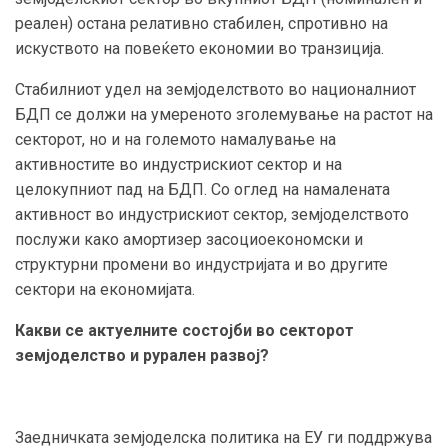
реален) остана релативно стабилен, спротивно на
искуството на повеќето економии во транзиција.
Стабилниот удел на земјоделството во националниот
БДП се должи на умереното зголемување на растот на
секторот, но и на големото намалување на
активностите во индустрискиот сектор и на
целокупниот пад на БДП. Со оглед на намалената
активност во индустрискиот сектор, земјоделството
послужи како амортизер засоциоекономски и
структурни промени во индустријата и во другите
сектори на економијата.
Какви се актуелните состојби во секторот
земјоделство и рурален развој?
Заедничката земјоделска политика на ЕУ ги поддржува