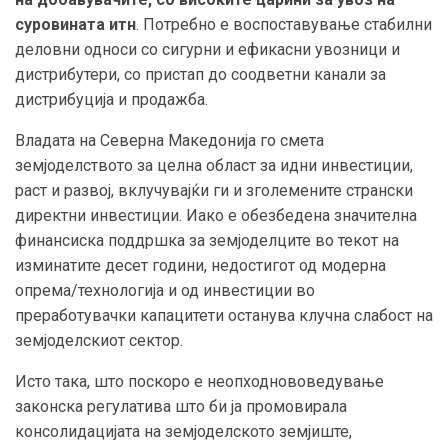
суровината итн
. Потребно е воспоставување стабилни
деловни односи со сигурни и ефикасни увозници и
дистрибутери, со пристап до соодветни канали за
дистрибуција и продажба.
Владата на Северна Македонија го смета
земјоделството за целна област за идни инвестиции,
раст и развој, вклучувајќи ги и зголемените странски
директни инвестиции. Иако е обезбедена значителна
финансиска поддршка за земјоделците во текот на
изминатите десет години, недостигот од модерна
опрема/технологија и од инвестиции во
преработувачки капацитети останува клучна слабост на
земјоделскиот сектор.
Исто така, што поскоро е неопходнововедување
законска регулатива што би ја промовирала
консолидацијата на земјоделското земјиште,