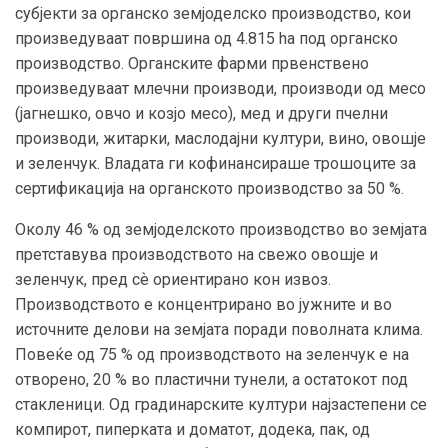
субјекти за органско земјоделско производство, кои
произведуваат површина од 4.815 ha под органско
производство. Органските фарми првенствено
произведуваат млечни производи, производи од месо
(јагнешко, овчо и козјо месо), мед и други пчелни
производи, житарки, маслодајни култури, вино, овошје
и зеленчук. Владата ги кофинансираше трошоците за
сертификација на органското производство за 50 %.
Околу 46 % од земјоделското производство во земјата
претставува производството на свежо овошје и
зеленчук, пред сѐ ориентирано кон извоз.
Производството е концентрирано во јужните и во
источните делови на земјата поради поволната клима.
Повеќе од 75 % од производството на зеленчук е на
отворено, 20 % во пластични тунели, а остатокот под
стакленици. Од градинарските култури најзастепени се
компирот, пиперката и доматот, додека, пак, од