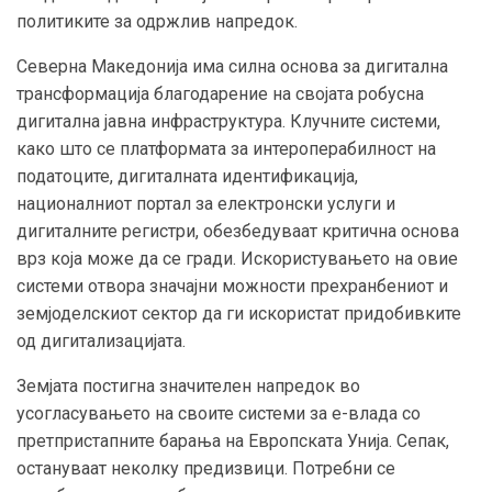
политиките за одржлив напредок.
Северна Македонија има силна основа за дигитална
трансформација благодарение на својата робусна
дигитална јавна инфраструктура. Клучните системи,
како што се платформата за интероперабилност на
податоците, дигиталната идентификација,
националниот портал за електронски услуги и
дигиталните регистри, обезбедуваат критична основа
врз која може да се гради. Искористувањето на овие
системи отвора значајни можности прехранбениот и
земјоделскиот сектор да ги искористат придобивките
од дигитализацијата.
Земјата постигна значителен напредок во
усогласувањето на своите системи за е-влада со
претпристапните барања на Европската Унија. Сепак,
остануваат неколку предизвици. Потребни се