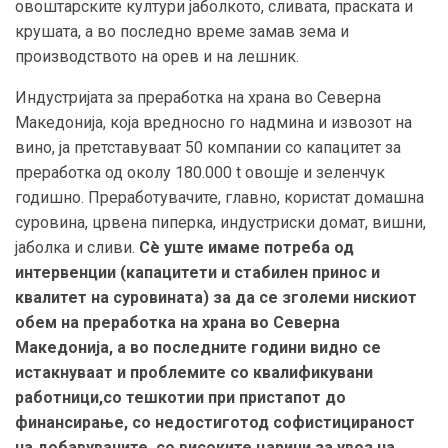
овоштарските култури јаболкото, сливата, праската и
крушата, а во последно време замав зема и
производството на орев и на лешник.
Индустријата за преработка на храна во Северна
Македонија, која вредносно го надмина и извозот на
вино, ја претставуваат 50 компании со капацитет за
преработка од околу 180.000 t овошје и зеленчук
годишно. Преработувачите, главно, користат домашна
суровина, црвена пиперка, индустриски домат, вишни,
јаболка и сливи.
Сè уште имаме потреба од
интервенции (капацитети и стабилен принос и
квалитет на суровината) за да се зголеми н
искиот
обем на преработка на храна во Северна
Македонија
, а во последните години видно се
истакнуваат и проблемите со
квалификувани
работници
,
со
тешкотии при пристап
от
до
финансирање
, со
недост
игот
од
софистицираност
на добавувачите
, со високите царини за увоз на