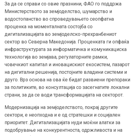
За да се справи со овие празнини, ФАО го поддржа
Министерството за земјоделство, шумарство и
водостопанство во спроведувањето сеопфатна
проценка на моменталната состојба со
дигитализацијата во земјоделско-прехранбениот
сектор во Северна Македонија. Проценката ги опфаќа
инфраструктурата за информатичка и комуникациска
технологија во земјава, регулаторните рамки,
човечкиот капитал и иновацискиот екосистем, пазарот
на дигитални решенија, постојните владини системи и
друго. Врз основа на ова ќе бидат развиени препораки
за политиките, во консултација со засегнатите локални
страни, за да се води трансформацијата на секторот.
Модернизација на земјоделството, покрај другите
сектори, е неопходна и е од стратешки и социјален
приоритет. Дигитализацијата нуди моќни алатки за
подобрување на конкурентноста, одржливоста и на