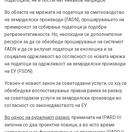
податоците, не е постигнат никаков напредок.
Во областа на мрежата на податоци за сметководство
на земјоделски производи (FADN), проширувањето на
примерокот за собирање податоци ја подобри
репрезентативноста. Но, неопходни се дополнителни
ресурси за да се обезбеди проширување на системот
FADN и да се вклучат податоци за еколошка и за
социјална одржливост во согласност со новата мрежа
на податоци за одржливост на земјоделски производи
на ЕУ (FSDN).
Усвоен е новиот закон за советодавни услуги, со кој се
обезбедува воспоставување правна рамка за развој
на советодавни услуги за земјоделски производи во
согласност со законодавството на ЕУ.
Во однос на руралниот развој
, примената на IPARD III
започна со два проектни повици, а во исто време