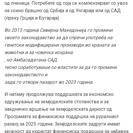
од пченица. Потребите од соја се компензираат со увоз
на соино брашно од Србија и од Унгарија или од САД
(преку Грција и Бугарија).
Во 2013 година Северна Македонија го промени
своето законодавство за да спречи употреба на
генетски модифицирани производи во храната за
животни и за човечка исхрана
, но А
мбасадата
на САД
тесно соработуваше со властите за да го промени
законодавството и
за
да го отвори пазарот во 2023 година.
И натаму продолжува поддршката за економско
здружување на земјоделските стопанства и за
заедничко вршење на земјоделската дејност од
Програмата за финансиска поддршка на руралниот
развој за 2025 година. Земјоделските задруги имаат
можност да користат финансиска поддршка за набавка