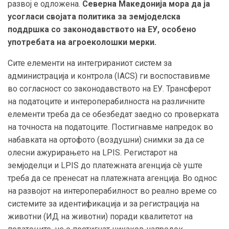
развој е одложена.
Северна Македонија
мора
да ја
усогласи својата политика за земјоделска
поддршка
со законодавството на ЕУ, особено
употребата на агроеколошки мерки.
Сите елементи на интегрираниот систем за
администрација и контрола (IACS) ги воспоставивме
во согласност со законодавството на ЕУ. Трансферот
на податоците и интероперабилноста на различните
елементи треба да се обезбедат заедно со проверката
на точноста на податоците. Постигнавме напредок во
набавката на ортофото (воздушни) снимки за да се
олесни ажурирањето на LPIS. Регистарот на
земјоделци и LPIS до платежната агенција сè уште
треба да се пренесат на платежната агенција. Во однос
на развојот на интероперабилност во реално време со
системите за идентификација и за регистрација на
животни (ИД на животни) поради квалитетот на