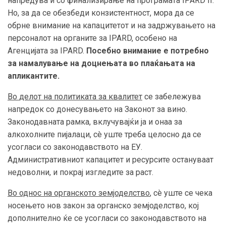
напредува и со финализирање на програмата IPARD II.
Но, за да се обезбеди конзистентност, мора да се
обрне внимание на капацитетот и на задржувањето на
персоналот на органите за IPARD, особено на
Агенцијата за IPARD.
Посебно внимание е потребно
за намалување на доцнењата во плаќањата на
апликантите.
Во
делот
на политиката за квалитет
се забележува
напредок со донесувањето на Законот за вино.
Законодавната рамка, вклучувајќи ја и онаа за
алкохолните пијалаци, сè уште треба целосно да се
усогласи со законодавството на ЕУ.
Административниот капацитет и ресурсите остануваат
недоволни, и покрај изгледите за раст.
Во однос на органското земјоделство
, сè уште се чека
носењето нов закон за органско земјоделство, кој
дополнително ќе се усогласи со законодавството на