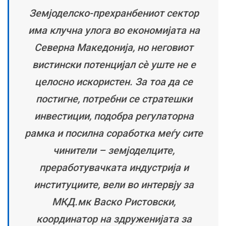
Земјоделско-прехранбениот сектор
има клучна улога во економијата на
Северна Македонија, но неговиот
вистински потенцијал сè уште не е
целосно искористен. За тоа да се
постигне, потребни се стратешки
инвестиции, подобра регулаторна
рамка и посилна соработка меѓу сите
чинители – земјоделците,
преработувачката индустрија и
институциите, вели во интервју за
МКД.мк Васко Ристовски,
координатор на здруженијата за