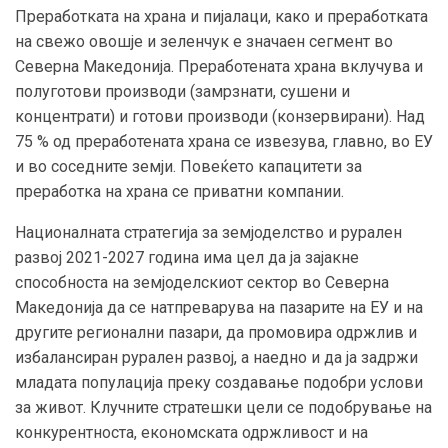
Преработката на храна и пијалаци, како и преработката
на свежо овошје и зеленчук е значаен сегмент во
Северна Македонија. Преработената храна вклучува и
полуготови производи (замрзнати, сушени и
концентрати) и готови производи (конзервирани). Над
75 % од преработената храна се извезува, главно, во ЕУ
и во соседните земји. Повеќето капацитети за
преработка на храна се приватни компании.
Националната стратегија за земјоделство и рурален
развој 2021-2027 година има цел да ја зајакне
способноста на земјоделскиот сектор во Северна
Македонија да се натпреварува на пазарите на ЕУ и на
другите регионални пазари, да промовира одржлив и
избалансиран рурален развој, а наедно и да ја задржи
младата популација преку создавање подобри услови
за живот. Клучните стратешки цели се подобрување на
конкурентноста, економската одржливост и на