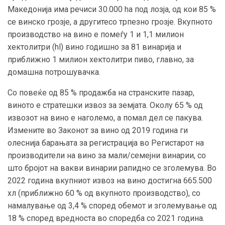
Македонија има речиси 30.000 ha под лозја, од кои 85 %
се винско грозје, а другитесо трпезно грозје. Вкупното
производство на вино е помеѓу 1 и 1,1 милион
хектолитри (hl) вино годишно за 81 винарија и
приближно 1 милион хектолитри пиво, главно, за
домашна потрошувачка.
Со повеќе од 85 % продажба на странските пазар,
виното е стратешки извоз за земјата. Околу 65 % од
извозот на вино е наголемо, а помал дел се пакува.
Измените во Законот за вино од 2019 година ги
олеснија барањата за регистрација во Регистарот на
производители на вино за мали/семејни винарии, со
што бројот на вакви винарии рапидно се зголемува. Во
2022 година вкупниот извоз на вино достигна 665.500
хл (приближно 60 % од вкупното производство), со
намалување од 3,4 % според обемот и зголемување од
18 % според вредноста во споредба со 2021 година.