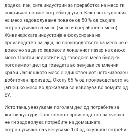
додека, пак, сите индустрии за преработка на месо ги
покриваат своите потреби од увоз. Како нето-увозник
на месо задоволуваме повеќе од 50 % од својата
потрошувачка на месо (месо и преработено месо).
Живинарската индустрија е фокусирана на
производство на јајца, но производството на месо не е
доволно за да го задоволи локалниот пазар на свежо
месо. Постои недостиг и од говедско месо бидејќи
поголемиот дел од говедата во земјава се млечни
крави. Јагнешкото месо е единствениот нето-извозен
добиточен производ. Околу 85 % од производството на
јагнешко месо во државава се извезува во земјите од
ЕУ.
Исто така, увезуваме поголем дел од потребите за
житни култури. Сопственото производство на пченка
не ги задоволува потребите на домашната
потрошувачка, па увезуваме 1/3 од вкупните потреби