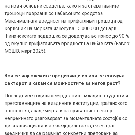
на нови основни средства, како и за оперативните
трошоци поврзани со набавените средства.
Максималната вредност на прифатливи трошоци од
корисник на мерката изнесува 15.000.000 денари.
Финансиската поддршка се доделува во износ до 90 %
од вкупно прифатливата вредност на набавката (извор:
МЗШВ, март 2025).
Кои се најголемите предизвици со кои се соочува
секторот и какви се можностите за негов раст?
Последниве години земјоделците, младите студенти и
претставниците на владините институции, граѓанското
општество, академијата и на приватниот сектор
непрекинато разговараат за моменталната состојба со
дигитализацијата и во земјоделството, сѐ со цел
заеднички да се развијат конкретни препораки за