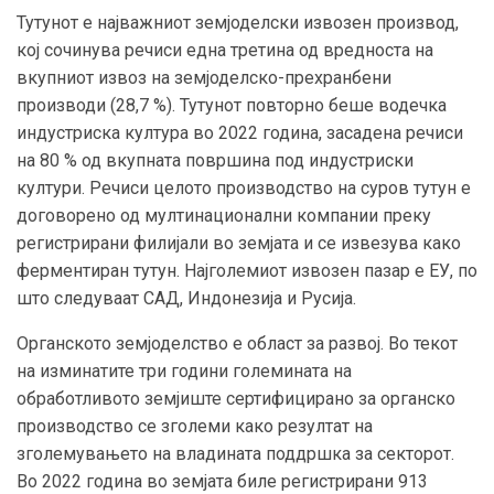
Тутунот е најважниот земјоделски извозен производ,
кој сочинува речиси една третина од вредноста на
вкупниот извоз на земјоделско-прехранбени
производи (28,7 %). Тутунот повторно беше водечка
индустриска култура во 2022 година, засадена речиси
на 80 % од вкупната површина под индустриски
култури. Речиси целото производство на суров тутун е
договорено од мултинационални компании преку
регистрирани филијали во земјата и се извезува како
ферментиран тутун. Најголемиот извозен пазар е ЕУ, по
што следуваат САД, Индонезија и Русија.
Органското земјоделство е област за развој. Во текот
на изминатите три години големината на
обработливото земјиште сертифицирано за органско
производство се зголеми како резултат на
зголемувањето на владината поддршка за секторот.
Во 2022 година во земјата биле регистрирани 913