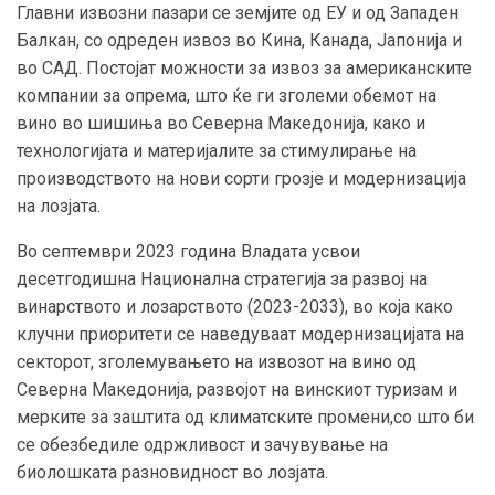
Главни извозни пазари се земјите од ЕУ и од Западен
Балкан, со одреден извоз во Кина, Канада, Јапонија и
во САД. Постојат можности за извоз за американските
компании за опрема, што ќе ги зголеми обемот на
вино во шишиња во Северна Македонија, како и
технологијата и материјалите за стимулирање на
производството на нови сорти грозје и модернизација
на лозјата.
Во септември 2023 година Владата усвои
десетгодишна Национална стратегија за развој на
винарството и лозарството (2023-2033), во која како
клучни приоритети се наведуваат модернизацијата на
секторот, зголемувањето на извозот на вино од
Северна Македонија, развојот на винскиот туризам и
мерките за заштита од климатските промени,со што би
се обезбедиле одржливост и зачувување на
биолошката разновидност во лозјата.