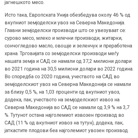
јагнешкото месо.
Исто така, Европската Унија обезбедува околу 46 % од
вкупниот земјоделски увоз на Северна Македонија.
Главни земјоделски производи што се увезуваат се:
сурово месо, млеко и млечни производи, житарки,
сончогледово масло, овошје и зеленчук и преработена
храна. Трговијата со земјоделски производи меѓу
нашата земја и САД се намали од 37,2 милиони долари
во 2021 година на 30,5 милиони долари во 2022 година.
Во споредба со 2020 година, учеството на САД во
земјоделскиот увоз на Северна Македонија се намали
за близу 0,5 %, на 1,03 проценти од вкупниот увоз,
додека, пак, учеството на земјоделскиот извоз на
Северна Македонија во САД се намали од 3,9 % на 3,7
%. Тутунот остана најголемиот извозен производ во
САД (11 % од вкупниот извоз на тутун), додека, пак,
јаткастите плодови беа најголемиот увозен производ.