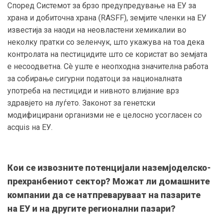
Според Системот за брзо предупредување на ЕУ за
храна и добиточна храна (RASFF), земјите членки на ЕУ
известија за наоди на неовластени хемикалии во
неколку пратки со зеленчук, што укажува на тоа дека
контролата на пестицидите што се користат во земјата
е несоодветна. Сè уште е неопходна значителна работа
за собирање сигурни податоци за националната
употреба на пестициди и нивното влијание врз
здравјето на луѓето. Законот за генетски
модифицирани организми не е целосно усогласен со
acquis на ЕУ.
Кои се и
звозни
те
потенцијали на
земјоделско-
прехранбен
иот
сектор
? Можат ли домашните
компании да се
натпреварува
ат
на пазарите
на ЕУ и
на
другите регионални пазари
?