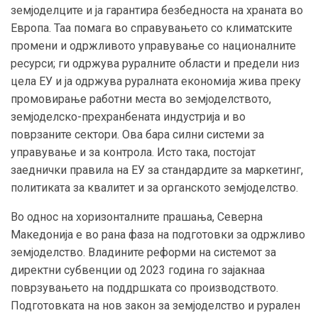
земјоделците и ја гарантира безбедноста на храната во
Европа. Таа помага во справувањето со климатските
промени и одржливото управување со националните
ресурси; ги одржува руралните области и предели низ
цела ЕУ и ја одржува руралната економија жива преку
промовирање работни места во земјоделството,
земјоделско-прехранбената индустрија и во
поврзаните сектори. Ова бара силни системи за
управување и за контрола. Исто така, постојат
заеднички правила на ЕУ за стандардите за маркетинг,
политиката за квалитет и за органското земјоделство.
Во однос на хоризонталните прашања, Северна
Македонија е во рана фаза на подготовки за одржливо
земјоделство. Владините реформи на системот за
директни субвенции од 2023 година го зајакнаа
поврзувањето на поддршката со производството.
Подготовката на нов закон за земјоделство и рурален