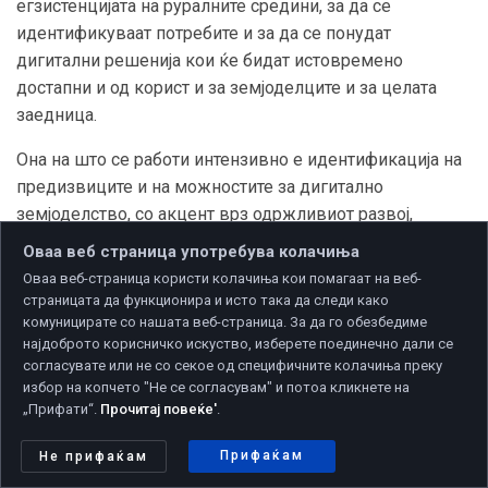
егзистенцијата на руралните средини, за да се
идентификуваат потребите и за да се понудат
дигитални решенија кои ќе бидат истовремено
достапни и од корист и за земјоделците и за целата
заедница.
Она на што се работи интензивно е идентификација на
предизвиците и на можностите за дигитално
земјоделство, со акцент врз одржливиот развој,
безбедноста на храната и врз приспособувањето на
Оваа веб страница употребува колачиња
земјоделско-прехранбените системи на климатските
Оваа веб-страница користи колачиња кои помагаат на веб-
промени, со цел креирање политики во согласност со
страницата да функционира и исто така да следи како
националните развојни цели и со евроинтегративните
комуницирате со нашата веб-страница. За да го обезбедиме
најдоброто корисничко искуство, изберете поединечно дали се
процеси на нашата земја.
согласувате или не со секое од специфичните колачиња преку
избор на копчето "Не се согласувам" и потоа кликнете на
Иницијативата на ЕУ за дигитални села, која има цел да
„Прифати“.
Прочитај повеќе'
.
ги трансформира селата во попаметни, позелени и
дигитално и меѓусебно поврзани центри, веќе
Прифаќам
Не прифаќам
функционира преку реални примери во неколку земји