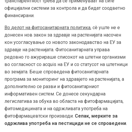
транспарентност треба да се применуваат на сите
официјални системи за контрола и да бидат соодветно
финансирани.
Во
делот
на фитосанитарната политика
, сè уште не е
донесен нов закон за здравје на растенијата насочен
кон усогласување со новото законодавство на ЕУ за
здравје на растенијата. Фитосанитарната управа
редовно го ажурираше списокот на штетни организми
во согласност со acquis на ЕУ и со статусот на штетници
во земјата. Беше спроведена фитосанитарната
програма за мониторинг на здравјето на растенијата, а
дополнително се разви и фитосанитарниот
информативен систем. Се донесе секундарна
легислатива за обука во областа на фитофармацијата,
фитомедицината и на одржливата употреба на
фитофармацевтски производи.
Сепак, мерките за
одржлива употреба на пестициди не се спроведени
.