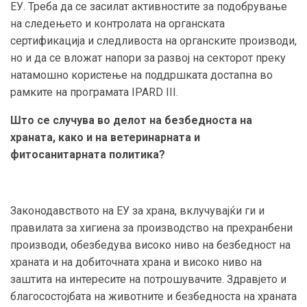
ЕУ. Треба да се засилат активностите за подобрување
на следењето и контролата на органската
сертификација и следливоста на органските производи,
но и да се вложат напори за развој на секторот преку
натамошно користење на поддршката достапна во
рамките на програмата IPARD III.
Што се случува во делот на б
езбедност
а
на
храната,
како и на
ветеринарна
та
и
фитосанитарна
та
политика
?
Законодавството на ЕУ за храна, вклучувајќи ги и
правилата за хигиена за производство на прехранбени
производи, обезбедува високо ниво на безбедност на
храната и на добиточната храна и високо ниво на
заштита на интересите на потрошувачите. Здравјето и
благосостојбата на животните и безбедноста на храната