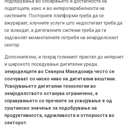
подобрувања во собирањето и достапноста на
податоците, како и во интероперабилноста на
системите. Постојните платформи треба да се
ажурираат, клучните услуги што недостигаат треба да
се воведат, а дигиталните системи треба да ги
задоволат моменталните потреби на земјоделскиот
сектор.
Дополнително, и покрај големиот пристап до интернет
и широкото поседување дигитални уреди,
земјоделците во Северна Македонија често се
соочуваат со ниско ниво на дигитални вештини.
Усвојувањето дигитални технологии во
земјоделството останува ограничено, а
справувањето со пречките за усвојување е од
суштинско значење за подобрување на
продуктивноста, одржливоста и отпорноста во
секторот.