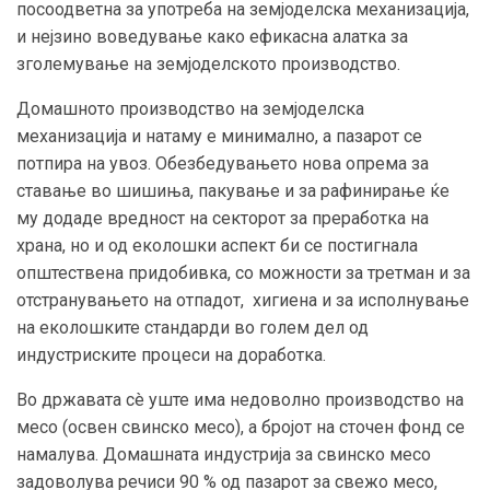
посоодветна за употреба на земјоделска механизација,
и нејзино воведување како ефикасна алатка за
зголемување на земјоделското производство.
Домашното производство на земјоделска
механизација и натаму е минимално, а пазарот се
потпира на увоз. Обезбедувањето нова опрема за
ставање во шишиња, пакување и за рафинирање ќе
му додаде вредност на секторот за преработка на
храна, но и од еколошки аспект би се постигнала
општествена придобивка, со можности за третман и за
отстранувањето на отпадот, хигиена и за исполнување
на еколошките стандарди во голем дел од
индустриските процеси на доработка.
Во државата сè уште има недоволно производство на
месо (освен свинско месо), а бројот на сточен фонд се
намалува. Домашната индустрија за свинско месо
задоволува речиси 90 % од пазарот за свежо месо,