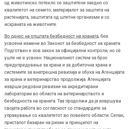
од животинско потекло се заштитени заедно со
квалитетот на семето, материјалот за заштита на
растенијата, заштитата од штетни организми и со
исхраната на животните.
Во однос на општата безбедност на храната,
беа
усвоени измени во Законот за безбедност на храната.
Подготвен е нов закон за официјални контроли, но сè
уште не е усвоен. Националниот систем за брзо
предупредување за храна и за добиточна храна и
системите за внатрешна ревизија и обука на Агенцијата
за храна и ветеринарство продолжија. Агенцијата
изврши редовни ревизии на акредитирани
лаборатории во областа на ветеринарството и
безбедноста на храната. Таа продолжи да ја извршува
својата работа во согласност со стандардите за
управување со квалитетот во повеќето области. Сепак,
пристапот базиран на ризик и принципот на