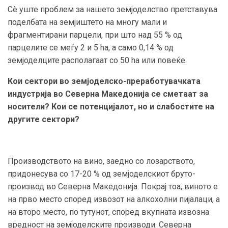
Сè уште проблем за нашето земјоделство претставува
поделбата на земјиштето на многу мали и
фрагментирани парцели, при што над 55 % од
парцелите се меѓу 2 и 5 ha, а само 0,14 % од
земјоделците располагаат со 50 ha или повеќе.
Кои сектори во земјоделско-преработувачката
индустрија во Северна Македонија се сметаат за
носители? Кои се потенцијалот, но и слабостите на
другите сектори?
Производството на вино, заедно со лозарството,
придонесува со 17-20 % од земјоделскиот бруто-
производ во Северна Македонија. Покрај тоа, виното е
на прво место според извозот на алкохолни пијалаци, а
на второ место, по тутунот, според вкупната извозна
вредност на земјоделските производи. Северна