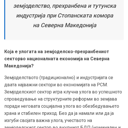
земјоделство, прехранбена и тутунска
индустрија при Стопанската комора
на Северна Македонија
Која е улогата
на земјоделско-прехранбениот
сектор
во националната економија на Северна
Македонија?
Земјоделството (традиционално) и индустријата се
двата најважни сектори во економијата на РСМ.
Земјоделскиот сектор игра клучна улога во успешното
спроведување на структурните реформи во земјава
поради неговата социјална улога во обезбедувањето
храна и стабилен приход. Без да ја намали или да ја
изгуби својата важна улога, учеството на
земјоделскиот сектор во вкупниот БДП (номинален и