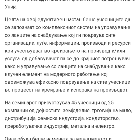
Унија.
Целта на овој едукативен настан беше учесниците да
се запознаат со комплексниот систем на управување
со ланците на снабдување кој ги поврзува сите
организации, луѓе, информации, производи и ресурси
кои учествуваат во креирањето на производ и/или
услуга, од добавувачот па се до крајниот потрошувач,
како и управување со ланците на снабдување како
клучен елемент на модерното работење кој
овозможува ефикасно поврзување на сите учесници
во процесот на креирање и испорака на производот.
На семинарот присуствуваа 45 учесници од 25
компании од дејностите: земјоделие, трговија на мало,
дистрибуција, хемиска индустрија, кондиторство,
преработувачка индустрија, метална и електро.
Оваа обука беше наменета за менаџментот и