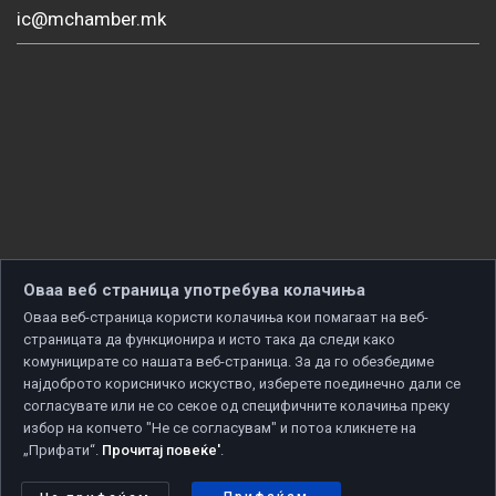
ic@mchamber.mk
Оваа веб страница употребува колачиња
Оваа веб-страница користи колачиња кои помагаат на веб-
страницата да функционира и исто така да следи како
комуницирате со нашата веб-страница. За да го обезбедиме
најдоброто корисничко искуство, изберете поединечно дали се
согласувате или не со секое од специфичните колачиња преку
избор на копчето "Не се согласувам" и потоа кликнете на
„Прифати“.
Прочитај повеќе'
.
Copyright © 2026 Developed by
Unet
. All rights reserved.
Политика за приватност
|
Политика за колачиња