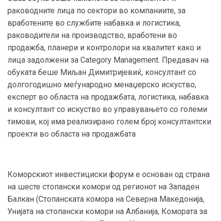
раководните лица по сектори во компаниите, за
вработените во службите набавка и логистика,
раководители на производство, вработени во
продажба, планери и контролори на квалитет како и
лица задолжени за Category Management. Предавач на
обуката беше Миљан Димитријевиќ, консултант со
долгогодишно меѓународно менаџерско искуство,
експерт во областа на продажбата, логистика, набавка
и консултант со искуство во управувањето со големи
тимови, кој има реализирано голем број консултантски
проекти во областа на продажбата
Коморскиот инвестициски форум е основан од страна
на шесте стопански комори од регионот на Западен
Балкан (Стопанската комора на Северна Македонија,
Унијата на стопански комори на Албанија, Комората за