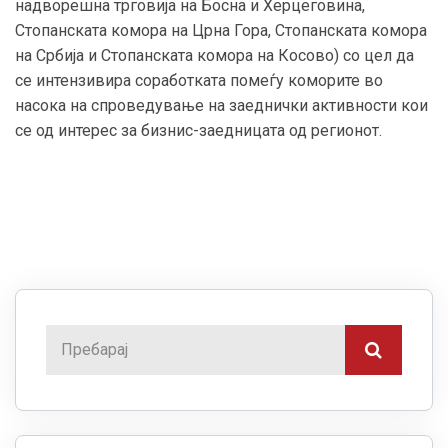
надворешна трговија на Босна и Херцеговина,
Стопанската комора на Црна Гора, Стопанската комора
на Србија и Стопанската комора на Косово) со цел да
се интензивира соработката помеѓу коморите во
насока на спроведување на заеднички активности кои
се од интерес за бизнис-заедницата од регионот.