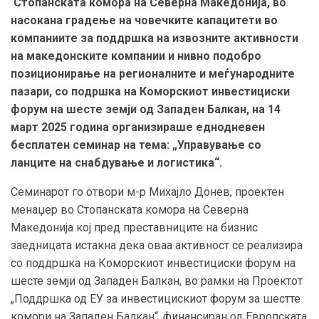
Стопанската комора на Северна Македонија, во
насока
на градење на човечките капацитети во
компаниите за поддршка на извозните активности
на македонските компании и нивно подобро
позиционирање на регионалните и меѓународните
пазари, со подршка на Коморскиот инвестициски
форум на шесте земји од Западен Балкан, на 14
март 2025 година организираше еднодневен
бесплатен семинар на тема: „Управување со
ланците на снабдување и логистика“.
Семинарот го отвори м-р Михајло Донев, проектен
менаџер во Стопанската комора на Северна
Македонија кој пред преставниците на бизнис
заедницата истакна дека оваа активност се реализира
со поддршка на Коморскиот инвестициски форум на
шесте земји од Западен Балкан, во рамки на Проектот
„Поддршка од ЕУ за инвестицискиот форум за шестте
комори на Западен Балкан“, финансиран од Европската