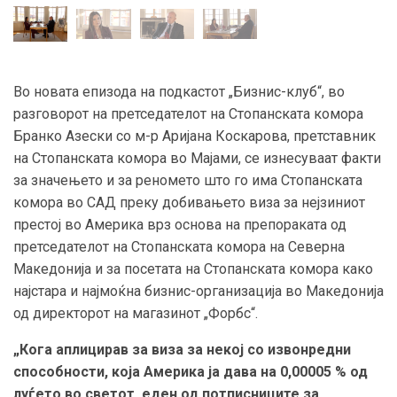
Во новата епизода на подкастот „Бизнис-клуб“, во
разговорот на претседателот на Стопанската комора
Бранко Азески со м-р Аријана Коскарова, претставник
на Стопанската комора во Мајами, се изнесуваат факти
за значењето и за реномето што го има Стопанската
комора во САД преку добивањето виза за нејзиниот
престој во Америка врз основа на препораката од
претседателот на Стопанската комора на Северна
Македонија и за посетата на Стопанската комора како
најстара и најмоќна бизнис-организација во Македонија
од директорот на магазинот „Форбс“.
„Кога аплицирав за виза за некој со извонредни
способности, која Америка ја дава на 0,00005 % од
луѓето во светот, еден од потписниците за