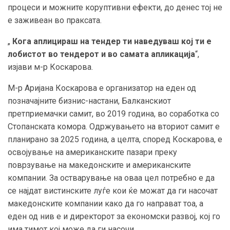
процеси и можните коруптивни ефекти, до денес тој не
е заживеан во праксата.
„
Кога аплицираш на тендер ти наведуваш кој ти е
лобистот во тендерот и во самата апликација
“,
изјави м-р Коскарова.
М-р Аријана Коскарова е организатор на еден од
позначајните бизнис-настани, Балканскиот
претприемачки самит, во 2019 година, во соработка со
Стопанската комора. Одржувањето на вториот самит е
планирано за 2025 година, а целта, според Коскарова, е
освојување на американските пазари преку
поврзување на македонските и американските
компании. За остварување на оваа цел потребно е да
се најдат вистинските луѓе кои ќе можат да ги насочат
македонските компании како да го направат тоа, а
еден од нив е и директорот за економски развој, кој го
има тимот кој може да ги насочи.