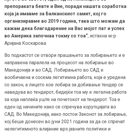
препораката бевте и Вие, поради нашата соработка
која ја имавме за Балканскиот самит, кој го
организиравме во 2019 година, така што можам да
кажам дека благодарение на Вас мојот пат и успех
во Америка започнаа токму со тоа“
, истакна м-р
Аријана Коскарова.
Во подкастот се отвори прашањето за лобирањето и е
направена паралела на процесот на лобирање во
Македонија и во САД. Лобирањето во САД е
вообичаена и сосема легитимна работа, која е уредена
со закон, а лицето кое лобира за добивање тендер се
наведува во тендерот, бидејќи тоа му е легална работа
за која наплаќа уште на почетокот на тендерот. Тоа е
еден од начините како се спречува корупцијата во
САД. Во Македонија, иако постои Законот за лобирање,
кој беше донесен во јуни 2021 година за да се спречат
нелегитимното влијание врз јавните политики и