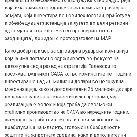
припаѓа, што несомнено го заслужува како индустрија
која има значаен придонес за економскиот развој на
земјата, која инвестира во нови технологии, вработува
и обезбедува егзистенција за луѓето во цели региони
од земјата и која вложува во просперитетот на
заедницата“, дециден е претседателот на МАР.
Како добар пример за одговорна рударска компанија
која ја има поставено одржливоста во фокусот на
целокупна своја развојна стратегија, Талевски го
посочува рудникот САСА кој во изминатите пет години
инвестираше над 30 милиони долари во целокупна
моернизација, како и дополнителни 25 милиони долари
во новата капитална инвестициска програма, чија
реализација е во тек и која треба да овозможи
стабилно производство на САСА во наредните години,
сигурност на работните места и нови можности за
вработувања на младите, зголемена безбедност и
заштита на животната средина, како и дополнителни