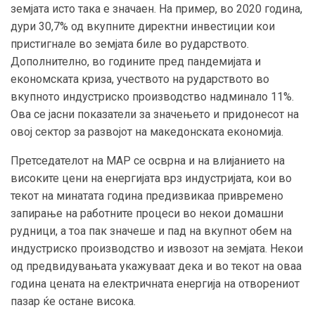
земјата исто така е значаен. На пример, во 2020 година,
дури 30,7% од вкупните директни инвестиции кои
пристигнале во земјата биле во рударството.
Дополнително, во годините пред пандемијата и
економската криза, учеството на рударството во
вкупното индустриско производство надминало 11%.
Ова се јасни показатели за значењето и придонесот на
овој сектор за развојот на македонската економија.
Претседателот на МАР се осврна и на влијанието на
високите цени на енергијата врз индустријата, кои во
текот на минатата година предизвикаа привремено
запирање на работните процеси во некои домашни
рудници, а тоа пак значеше и пад на вкупнот обем на
индустриско производство и извозот на земјата. Некои
од предвидувањата укажуваат дека и во текот на оваа
година цената на електричната енергија на отворениот
пазар ќе остане висока.