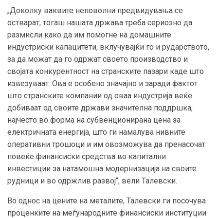
„Доколку ваквите неповолни предвидувања се
остварат, тогаш нашата држава треба сериозно да
размисли како да им помогне на домашните
индустриски капацитети, вклучувајќи го и рударството,
за да можат да го одржат своето производство и
својата конкурентност на странските пазари каде што
извезуваат. Ова е особено значајно и заради фактот
што странските компании од оваа индустрија веќе
добиваат од своите држави значителна поддршка,
најчесто во форма на субвенционирана цена за
електричната енергија, што ги намалува нивните
оперативни трошоци и им овозможува да пренасочат
повеќе финансиски средства во капитални
инвестиции за натамошна модернизација на своите
рудници и во одржлив развој“, вели Талевски.
Во однос на цените на металите, Талевски ги посочува
проценките на меѓународните финансиски институции