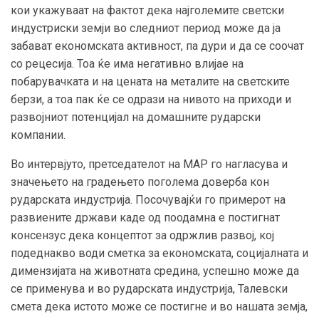
кои укажуваат на фактот дека најголемите светски
индустриски земји во следниот период може да ја
забават економската активност, па дури и да се соочат
со рецесија. Тоа ќе има негативно влијае на
побарувачката и на цената на металите на светските
берзи, а тоа пак ќе се одрази на нивото на приходи и
развојниот потенцијал на домашните рударски
компании.
Во интервјуто, претседателот на МАР го нагласува и
значењето на градењето поголема доверба кон
рударската индустрија. Посочувајќи го примерот на
развиените држави каде од поодамна е постигнат
консензус дека концептот за одржлив развој, кој
подеднакво води сметка за економската, социјалната и
димензијата на животната средина, успешно може да
се применува и во рударската индустрија, Талевски
смета дека истото може се постигне и во нашата земја,