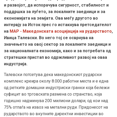
и развојот, да испорачува сигурност, стабилност и
поддршка за луѓето, за локалните заедници и за
економијата на земјата. Ова меѓу другото во
интервју за Исток прес го истакнува претседателот
на
МАР - Македонската асоцијација на рударството
,
Ивица Талевски. Во него тој се осврнува на
значењето на овој сектор за локалните заедници и
за националната економија, како и за потребата од
стратешки пристап во одржливиот развој на оваа
индустрија.
Талевски потсетува дека македонскиот рударски
комплекс креира околу 8.000 работни места и е една
од ретките домашни индустриски гранки која бележи
суфицит во трговската размена со странство, која
годишно надминува 200 милиони долари, од кои над
75% отпаѓа на извоз на метални руди. Придонесот на
рударството во вкупните директни инвестиции во