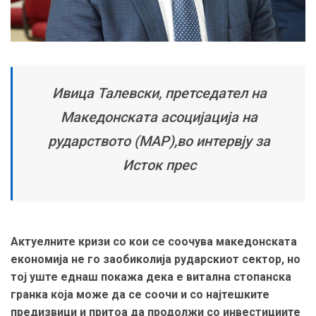
Ивица Талевски, претседател на
Македонската асоцијација на
рударството (МАР),во интервју за
Исток прес
Актуелните кризи со кои се соочува македонската
економија не го заобиколија рударскиот сектор, но
тој уште еднаш покажа дека е витална стопанска
гранка која може да се соочи и со најтешките
предизвици и притоа да продолжи со инвестициите