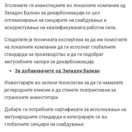
Зголемете ги инвестициите во локалните компании од
Западен Балкан за декарбонизација со цел
оптимизирање на синџирите на снабдување и
искористување на квалификуваната работна сила.
Споделете ја техничката експертиза за да им помогнете
на локалните компании да ги исполнат глобалните
стандарди за производство и да ги подобрат
меѓусебните напори за декарбонизација.
За добавувачите од Западен Балкан
Инвестирајте во зелени технологии за да ги намалите
јаглеродните емисии и да станете поатрактивни за
странските инвеститори.
Добијте ги потребните сертификати за исполнување на
меѓународните стандарди и интегрирајте се во
глобалните синџири на снабдување.