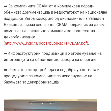
➡️ За компаниите CBAM-от е комплексен поради
обемната документација и недостатокот на национална
поддршка. Затоа коморите од економиите на Западен
Балкан лансираа сеопфатен CBAM прирачник за да им
помогнат на локалните компании во процесот на
декарбонизација
(
http://www.ungc.rs/docs/publikacije/CBAM.pdf
).
➡️Инфраструктурни предизвици во зголемување на
интеграцијата на обновливите извори на енергија.
➡️ Јавниот сектор треба да ги подобри упатствата и
процедурите за компаниите за исполнување на
барањата за декарбонизација.