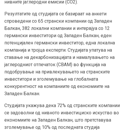
нивните јаглеродни емисии (CO2).
Резултатите од студијата се базираат на анкети
спроведени со 65 странски компании од Западен
Балкан, 382 локални компании и интервјуа со 12
германски инвеститори од Западен Балкан, еден
потенцијален германски инвеститор, една локална
компанија и тројца експерти. Студијата упатува на
ставање на декарбонизацијата и намалувањето на
јаглеродниот отпечаток (CBAM) во функција на
подобрување на привлекувањето на странските
инвеститори и зголемување на глобалната
конкурентност на компаниите од економиите на
Западен Балкан.
Студијата укажува дека 72% од странските компании
се задоволни од нивното инвестициско искуство во
економиите на Западен Балкан, што претставува
зголемување од 10% од последната студија