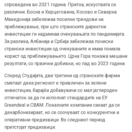
спроведена во 2021 година. Притоа, искуствата се
различни. Босна и Херцеговина, Косово и Северна
Македонија забележаа посилни трендови на
приближување, при што странските директни
инвестиции ги надминаа очекувањата по пандемијата.
За разлика, Албанија и Србија забележаа пониски
странски инвестиции од очекуваните и имаа помала
корист од приближувањето. Црна Гора покажа мешани
резултати, со првични добивки, но пад во 2023 година.
Според Студијата, две третини од странските фирми
сметаат дека регионот е привлечен за зелени
инвестиции, барајќи добавувачи со мал јаглероден
отпечаток за да ги исполнат стандардите на ЕУ
Greendeal и CBAM. Локалните компании сакаат да се
декарбонизираат, но се соочуваат со конкурентни и
оперативни предизвици. Во следниот период
претстојат предизвици: