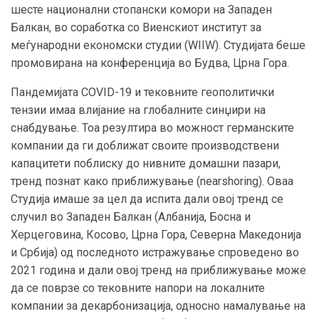
шесте национални стопански комори на Западен
Балкан, во соработка со Виенскиот институт за
меѓународни економски студии (WIIW). Студијата беше
промовирана на конференција во Будва, Црна Гора.
Пандемијата COVID-19 и тековните геополитички
тензии имаа влијание на глобалните синџири на
снабдување. Тоа резултира во можност германските
компании да ги доближат своите производствени
капацитети поблиску до нивните домашни пазари,
тренд познат како приближување (nearshoring). Оваа
Студија имаше за цел да испита дали овој тренд се
случил во Западен Балкан (Албанија, Босна и
Херцеговина, Косово, Црна Гора, Северна Македонија
и Србија) од последното истражување спроведено во
2021 година и дали овој тренд на приближување може
да се поврзе со тековните напори на локалните
компании за декарбонизација, односно намалување на