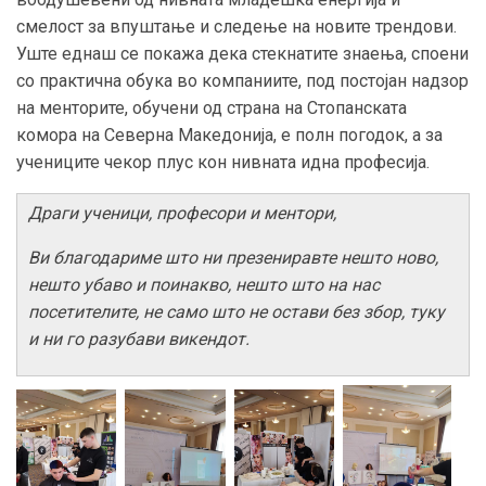
смелост за впуштање и следење на новите трендови.
Уште еднаш се покажа дека стекнатите знаења, споени
со практична обука во компаниите, под постојан надзор
на менторите, обучени од страна на Стопанската
комора на Северна Македонија, е полн погодок, а за
учениците чекор плус кон нивната идна професија.
Драги ученици, професори и ментори,
Ви благодариме што ни презениравте нешто ново,
нешто убаво и поинакво, нешто што на нас
посетителите, не само што не остави без збор, туку
и ни го разубави викендот.