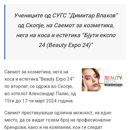
Учениците од СУГС “Димитар Влахов”
од Скопје, на Саемот за козметика,
нега на коса и естетика “Бјути експо
24 (Beauty Expo 24)”
Саемот за козметика, нега на
коса и естетика “Beauty Expo 24”
по вторпат, се одржа во Скопје,
во хотелот Александар Палас, од
15ти до 17-ти март 2024 година.
Саемот преставуваше одлична можност, на едно
место, да се видат голем број на професионални
брендови, како и на компании, кои ги следат