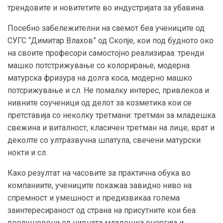
трендовите и новитетите во индустријата за убавина.
Посебно забележителни на саемот беа учениците од
СУГС “Димитар Влахов” од Скопје, кои под будното око
на своите професори самостојно реализираа: тренди
машко потстрижување со колорирање, модерна
матурска фризура на долга коса, модерно машко
потсрижување и сл. Не помалку интерес, привлекоа и
нивните соученици од делот за козметика кои се
претставија со неколку третмани: третман за младешка
свежина и виталност, класичен третман на лице, врат и
деколте со ултразвучна шпатула, свечени матурски
нокти и сл.
Како резултат на часовите за практична обука во
компаниите, учениците покажаа завидно ниво на
спремност и умешност и предизвикаа голема
заинтересираност од страна на присутните кои беа
воодушевени од нивната младешка енергија и