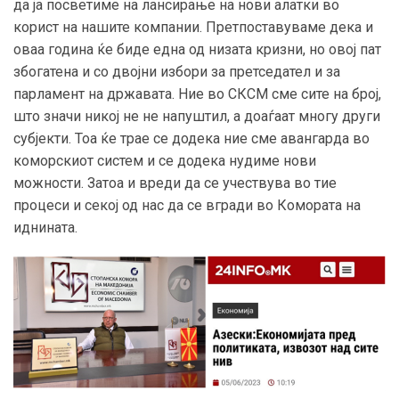
да ја посветиме на лансирање на нови алатки во
корист на нашите компании. Претпоставуваме дека и
оваа година ќе биде една од низата кризни, но овој пат
збогатена и со двојни избори за претседател и за
парламент на државата. Ние во СКСМ сме сите на број,
што значи никој не не напуштил, а доаѓаат многу други
субјекти. Тоа ќе трае се додека ние сме авангарда во
коморскиот систем и се додека нудиме нови
можности. Затоа и вреди да се учествува во тие
процеси и секој од нас да се вгради во Комората на
иднината.