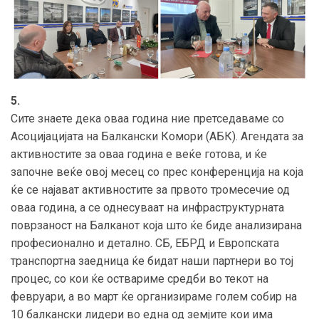
5.
Сите знаете дека оваа година ние претседаваме со
Асоцијацијата на Балкански Комори (АБК). Агендата за
активностите за оваа година е веќе готова, и ќе
започне веќе овој месец со прес конференција на која
ќе се најават активностите за првото тромесечие од
оваа година, а се однесуваат на инфраструктурната
поврзаност на Балканот која што ќе биде анализирана
професионално и детално. СБ, ЕБРД и Европската
транспортна заедница ќе бидат наши партнери во тој
процес, со кои ќе оствариме средби во текот на
февруари, а во март ќе организираме голем собир на
10 балкански лидери во една од земјите кои има