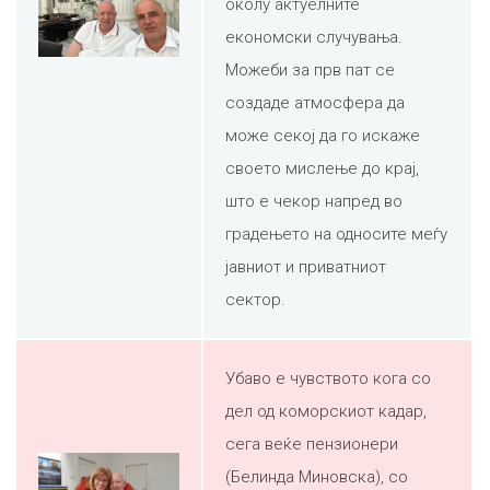
околу актуелните
економски случувања.
Можеби за прв пат се
создаде атмосфера да
може секој да го искаже
своето мислење до крај,
што е чекор напред во
градењето на односите меѓу
јавниот и приватниот
сектор.
Убаво е чувството кога со
дел од коморскиот кадар,
сега веќе пензионери
(Белинда Миновска), со