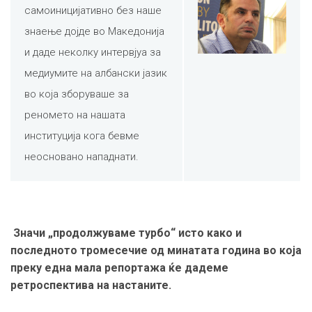
самоиницијативно без наше
знаење дојде во Македонија
и даде неколку интервјуа за
медиумите на албански јазик
во која зборуваше за
реномето на нашата
институција кога бевме
неосновано нападнати.
Значи „продолжуваме турбо“ исто како и
последното тромесечие од минатата година во која
преку една мала репортажа ќе дадеме
ретроспектива на настаните.