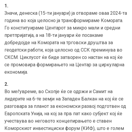
1.
Значи, денеска (15-ти јануари) ја отвораме оваа 2024-та
година во која целосно ја трансформираме Комората.
Го конституираме Центарот за микро мали и средни
претпријатија, а на 18-ти јануари ќе посакаме
добредојде на Комората на трговски друштва за
геодетски работи, која целосно од ССК преминува во
СКСМ. Циклусот ќе биде затворен со настан на кој ќе
се промовира формирањето на Центар за циркуларна
економија.
2.
Во меѓувреме, во Скопје ќе се одржи и Самит на
лидерите на 6-те земји на Западен Балкан на кој ќе се
разговара за планот за економски развој подготвен од
Европската Унија, на кој за прв пат како субјект кој ќе
учествува во неговото концепирањето е ставен
Коморскиот инвестициски форум (КИФ), што е голем