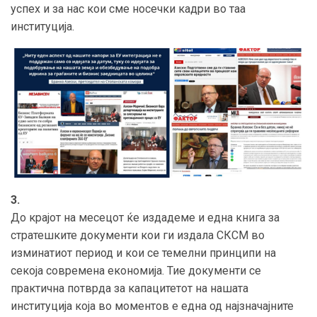
успех и за нас кои сме носечки кадри во таа
институција.
3.
До крајот на месецот ќе издадеме и една книга за
стратешките документи кои ги издала СКСМ во
изминатиот период и кои се темелни принципи на
секоја современа економија. Тие документи се
практична потврда за капацитетот на нашата
институција која во моментов е една од најзначајните