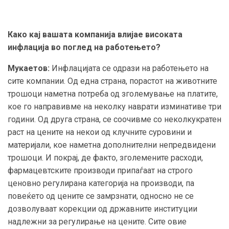
Како кај вашата компанија влијае високата
инфлација во поглед на работењето?
Мукаетов:
Инфлацијата се одрази на работењето на
сите компании. Од една страна, порастот на животните
трошоци наметна потреба од зголемување на платите,
кое го направивме на неколку наврати изминативе три
години. Од друга страна, се соочивме со неколкукратен
раст на цените на некои од клучните суровини и
материјали, кое наметна дополнителни непредвидени
трошоци. И покрај, де факто, зголемените расходи,
фармацевтските производи припаѓаат на строго
ценовно регулирана категорија на производи, па
повеќето од цените се замрзнати, односно не се
дозволуваат корекции од државните институции
надлежни за регулирање на цените. Сите овие