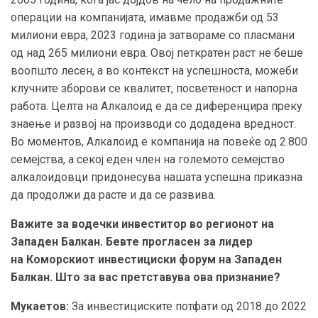
операции на компанијата, имавме продажби од 53
милиони евра, 2023 година ја затвораме со пласмани
од над 265 милиони евра. Овој петкратен раст не беше
воопшто лесен, а во контекст на успешноста, можеби
клучните зборови се квалитет, посветеност и напорна
работа. Целта на Алкалоид е да се диференцира преку
знаење и развој на производи со додадена вредност.
Во моментов, Алкалоид е компанија на повеќе од 2.800
семејства, а секој еден член на големото семејство
алкалоидовци придонесува нашата успешна приказна
да продолжи да расте и да се развива.
Важите за водечки инвеститор во регионот на
Западен Балкан. Бевте прогласен за лидер
на Коморскиот инвестициски форум на Западен
Балкан. Што за вас претставува ова признание?
Мукаетов:
За инвестициските потфати од 2018 до 2022