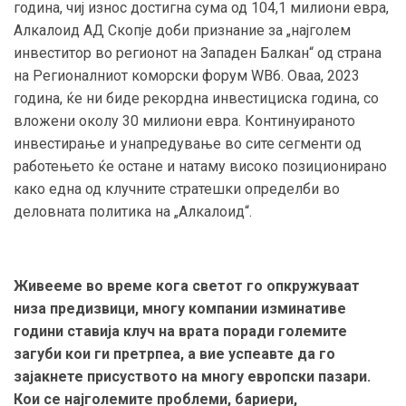
година, чиј износ достигна сума од 104,1 милиони евра,
Алкалоид АД Скопје доби признание за „најголем
инвеститор во регионот на Западен Балкан“ од страна
на Регионалниот коморски форум WB6. Оваа, 2023
година, ќе ни биде рекордна инвестициска година, со
вложени околу 30 милиони евра. Континуираното
инвестирање и унапредување во сите сегменти од
работењето ќе остане и натаму високо позиционирано
како една од клучните стратешки определби во
деловната политика на „Алкалоид“.
Живееме во време кога светот го опкружуваат
низа предизвици, многу компании изминативе
години ставија клуч на врата поради големите
загуби кои ги претрпеа, а вие успеавте да го
зајакнете присуството на многу европски пазари.
Кои се најголемите проблеми, бариери,