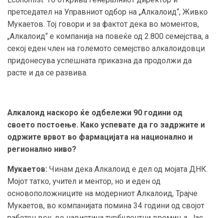
претседател на Управниот одбор на „Алкалоид“, Живко
Мукаетов. Тој говори и за фактот дека во моментов,
„Алкалоид“ е компанија на повеќе од 2.800 семејства, а
секој еден член на големото семејство алкалоидовци
придонесува успешната приказна да продолжи да
расте и да се развива.
Aлкалоид наскоро ќе одбележи 90 години од
своето постоење. Како успевате да го задржите и
одржите врвот во фармацијата на национално и
регионално ниво?
Мукаетов:
Чинам дека Алкалоид е дел од мојата ДНК.
Мојот татко, учител и ментор, но и еден од
основоположниците на модерниот Алкалоид, Трајче
Мукаетов, во компанијата помина 34 години од својот
работен век, во навистина турбулентни времиња. Јас