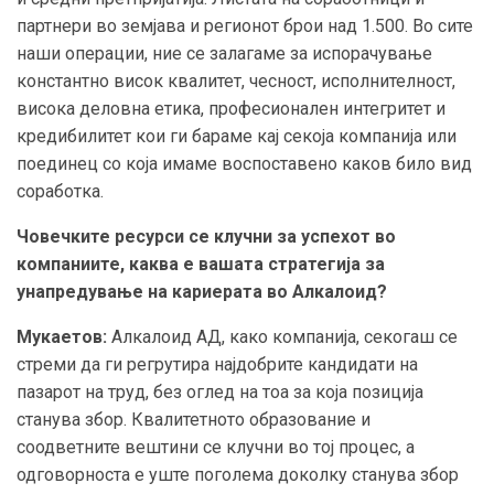
партнери во земјава и регионот брои над 1.500. Во сите
наши операции, ние се залагаме за испорачување
константно висок квалитет, чесност, исполнителност,
висока деловна етика, професионален интегритет и
кредибилитет кои ги бараме кај секоја компанија или
поединец со која имаме воспоставено каков било вид
соработка.
Човечките ресурси се клучни за успехот во
компаниите, каква е вашата стратегија за
унапредување на кариерата во Алкалоид?
Мукаетов:
Алкалоид АД, како компанија, секогаш се
стреми да ги регрутира најдобрите кандидати на
пазарот на труд, без оглед на тоа за која позиција
станува збор. Квалитетното образование и
соодветните вештини се клучни во тој процес, а
одговорноста е уште поголема доколку станува збор