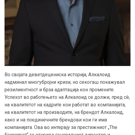
Во својата деветдецениска историја, Алкалоид
надминал многубројни кризи, но секогаш покажувал
резилиентност и брза адаптација кон промените.
Успехот во работењето на Алкалоид се должи, пред сè,
на квалитетот на кадрите кои работат во компанијата,
на квалитетот на производите, на брендот Алкалоид,
како и на поединечните брендови кои ги има
компанијата. Ова во интервју за престижниот „The
Economist“ го открива генералниот директор и