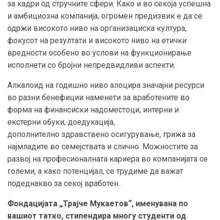
за кадри од стручните сфери. Како и во секоја успешна
и амбициозна компанија, огромен предизвик е да се
одржи високото ниво на организациска култура,
фокусот на резултати и високото ниво на етички
вредности особено во услови на функционирање
исполнети со бројни непредвидливи аспекти.
Алкалоид на годишно ниво алоцира значајни ресурси
во разни бенефиции наменети за вработените во
форма на финансиски надоместоци, интерни и
екстерни обуки, доедукација,
дополнително здравствено осигурување, грижа за
најмладите во семејствата и слично. Можностите за
развој на професионалната кариера во компанијата се
големи, а како потенцијал, се трудиме да важат
подеднакво за секој вработен.
Фондацијата „Трајче Мукаетов“, именувана по
вашиот татко, стипендира многу студенти од