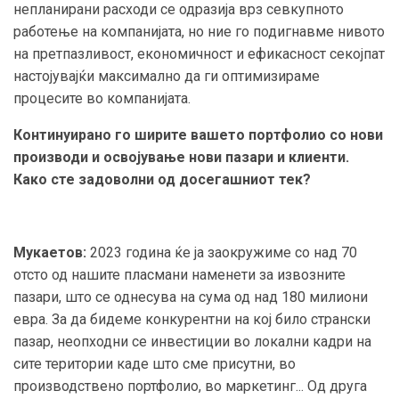
непланирани расходи се одразија врз севкупното
работење на компанијата, но ние го подигнавме нивото
на претпазливост, економичност и ефикасност секојпат
настојувајќи максимално да ги оптимизираме
процесите во компанијата.
Континуирано го ширите вашето портфолио со нови
производи и освојување нови пазари и клиенти.
Како сте задоволни од досегашниот тек?
Мукаетов:
2023 година ќе ја заокружиме со над 70
отсто од нашите пласмани наменети за извозните
пазари, што се однесува на сума од над 180 милиони
евра. За да бидеме конкурентни на кој било странски
пазар, неопходни се инвестиции во локални кадри на
сите територии каде што сме присутни, во
производствено портфолио, во маркетинг... Од друга