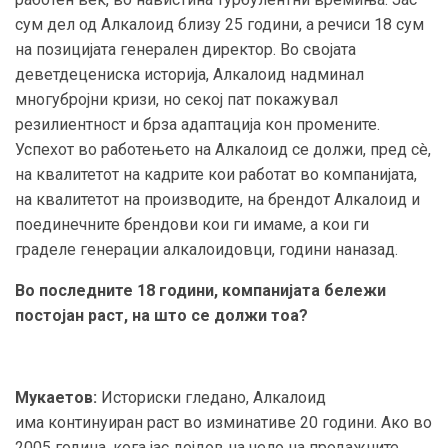
сум дел од Алкалоид близу 25 години, а речиси 18 сум
на позицијата генерален директор. Во својата
деветдецениска историја, Алкалоид надминал
многубројни кризи, но секој пат покажувал
резилиентност и брза адаптација кон промените.
Успехот во работењето на Алкалоид се должи, пред сè,
на квалитетот на кадрите кои работат во компанијата,
на квалитетот на производите, на брендот Алкалоид и
поединечните брендови кои ги имаме, а кои ги
граделе генерации алкалоидовци, години наназад.
Во последните 18 години, компанијата бележи
постојан раст, на што се должи тоа?
Мукаетов:
Историски гледано, Алкалоид
има континуиран раст во изминативе 20 години. Ако во
2005 година, кога јас дојдов на чело на продажните