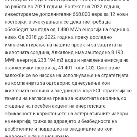
со работа во 2021 година. Во текот на 2022 година,
инвестиравме дополнителни 668.000 евра за 12 нови
постројки, а очекувањата се дека тие треба да
обезбедат заштеда од 1.480 MWh енергија на годишно
ниво. Од 2018 до 2022 година, преку доследно
имплементирање на нашите проекти за заштита на
животната средина, Алкалоид има заштедено 8.193
MWh енергија, 233.194 m3 вода и намалена емисија на
стакленички гасови од 41.401 тони CO2. Сите овие
заложби се во насока на исполнување на стратегијата
на компанијата за одговорно однесување кон
животната околина и заедницата, која ЕСГ стратегија се
темели на нагласена грижа за животната околина, со
ставање на посебен акцент на енергетската
ефикасност и користењето на алтернативните извори
на енергија; грижа за здравјето и безбедноста на
вработените и поддршка на заедниците во кои
живееме и функционираме.