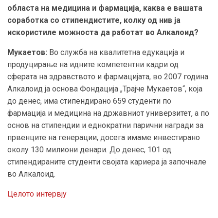
областа на медицина и фармација, каква е вашата
соработка со стипендистите, колку од нив ја
искористиле можноста да работат во Алкалоид?
Мукаетов:
Во служба на квалитетна едукација и
продуцирање на идните компетентни кадри од
сферата на здравството и фармацијата, во 2007 година
Алкалоид ја основа Фондација „Трајче Мукаетов“, која
до денес, има стипендирано 659 студенти по
фармација и медицина на државниот универзитет, а по
основ на стипендии и еднократни парични награди за
првенците на генерации, досега имаме инвестирано
околу 130 милиони денари. До денес, 101 од
стипендираните студенти својата кариера ја започнале
во Алкалоид.
Целото интервју