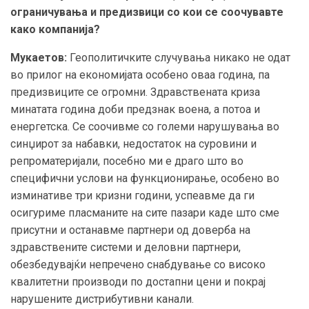
ограничувања и предизвици со кои се соочувавте
како компанија?
Мукаетов:
Геополитичките случувања никако не одат
во прилог на економијата особено оваа година, па
предизвиците се огромни. Здравствената криза
минатата година доби предзнак воена, а потоа и
енергетска. Се соочивме со големи нарушувања во
синџирот за набавки, недостаток на суровини и
репроматеријали, посебно ми е драго што во
специфични услови на функционирање, особено во
изминативе три кризни години, успеавме да ги
осигуриме пласманите на сите пазари каде што сме
присутни и останавме партнери од доверба на
здравствените системи и деловни партнери,
обезбедувајќи непречено снабдување со високо
квалитетни производи по достапни цени и покрај
нарушените дистрибутивни канали.