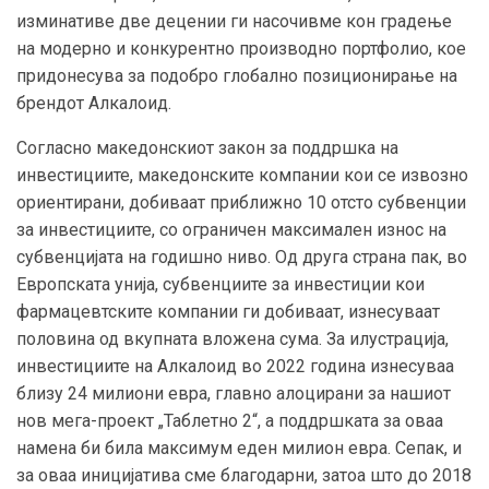
изминативе две децении ги насочивме кон градење
на модерно и конкурентно производно портфолио, кое
придонесува за подобро глобално позиционирање на
брендот Алкалоид.
Согласно македонскиот закон за поддршка на
инвестициите, македонските компании кои се извозно
ориентирани, добиваат приближно 10 отсто субвенции
за инвестициите, со ограничен максимален износ на
субвенцијата на годишно ниво. Од друга страна пак, во
Европската унија, субвенциите за инвестиции кои
фармацевтските компании ги добиваат, изнесуваат
половина од вкупната вложена сума. За илустрација,
инвестициите на Алкалоид во 2022 година изнесуваа
близу 24 милиони евра, главно алоцирани за нашиот
нов мега-проект „Таблетно 2“, а поддршката за оваа
намена би била максимум еден милион евра. Сепак, и
за оваа иницијатива сме благодарни, затоа што до 2018