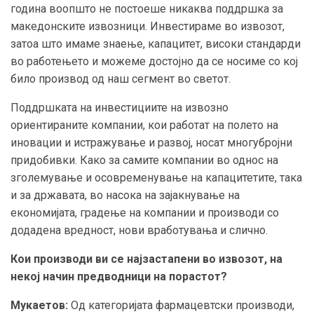
година воопшто не постоеше никаква поддршка за
македонските извозници. Инвестираме во извозот,
затоа што имаме знаење, капацитет, високи стандарди
во работењето и можеме достојно да се носиме со кој
било производ од наш сегмент во светот.
Поддршката на инвестициите на извозно
ориентираните компании, кои работат на полето на
иновации и истражување и развој, носат многубројни
придобивки. Како за самите компании во однос на
зголемување и осовременување на капацитетите, така
и за државата, во насока на зајакнување на
економијата, градење на компании и производи со
додадена вредност, нови вработувања и слично.
Кои производи ви се најзастапени во извозот, на
некој начин предводници на порастот?
Мукаетов:
Од категоријата фармацевтски производи,