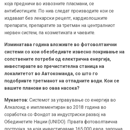
која предничи во извозните пласмани, се
антибиотиците. По нив следат производите кои се
издаваат без лекарски рецепт, кардиолошките
препарати, препаратите за третман на централниот
нервен систем, па козметиката и чаевите.
Изминатава година вложивте во фотоволтаични
системи со кои обезбедивте извесно покривање на
сопствените потреби од електрична енергија,
инвестиравте во пречистителна станица на
локалитетот во Автокоманда, со што го
подобривте третманот на отпадните води. Кои се
вашите планови во оваа насока?
Мукаетов:
Системот за управување со енергија во
Алкалоид е имплементиран во 2018 година во
соработка со Фондот за индустриски развој на
Обединетите Нации (UNIDO). Првата фотоволтаична
постројка, за која инвестиравме 165.000 евра, започна