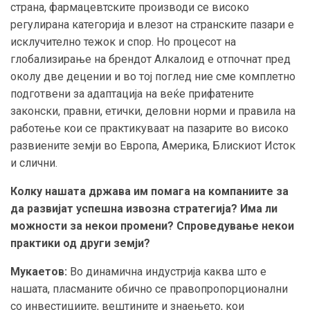
страна, фармацевтските производи се високо
регулирана категорија и влезот на странските пазари е
исклучително тежок и спор. Но процесот на
глобализирање на брендот Алкалоид е отпочнат пред
околу две децении и во тој поглед ние сме комплетно
подготвени за адаптација на веќе прифатените
законски, правни, етички, деловни норми и правила на
работење кои се практикуваат на пазарите во високо
развиените земји во Европа, Америка, Блискиот Исток
и слични.
Колку нашата држава им помага на компаниите за
да развијат успешна извозна стратегија? Има ли
можности за некои промени? Спроведување некои
практики од други земји?
Мукаетов:
Во динамична индустрија каква што е
нашата, пласманите обично се правопропорционални
со инвестициите, вештините и знаењето, кои