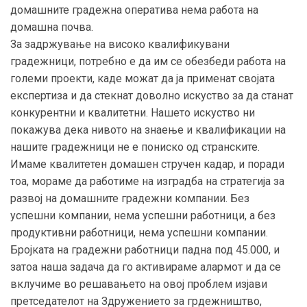
домашните градежна оператива нема работа на
домашна почва.
За задржување на високо квалификувани
градежници, потребно е да им се обезбеди работа на
големи проекти, каде можат да ја применат својата
експертиза и да стекнат доволно искуство за да станат
конкурентни и квалитетни. Нашето искуство ни
покажува дека нивото на знаење и квалификации на
нашите градежници не е пониско од странските.
Имаме квалитетен домашен стручен кадар, и поради
тоа, мораме да работиме на изградба на стратегија за
развој на домашните градежни компании. Без
успешни компании, нема успешни работници, а без
продуктивни работници, нема успешни компании.
Бројката на градежни работници падна под 45.000, и
затоа наша задача да го активираме алармот и да се
вклучиме во решавањето на овој проблем изјави
претседателот на Здружението за грдежништво,