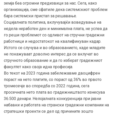
земја беа огромни предизвици за нас. Сега, како
организација, сме сфатиле дека системскиот проблем
бара системски пристап за решавање.
Социјалната политика, вклучувајќи воведување на
недела неработен ден и минимална плата, не успеа да
го реши проблемот со одливот на стручни градежни
работници и недостатокот на квалификуван кадар.
Истото се случува и во образованието, каде младите
не покажуваат доволно интерес да се вклучат во
стручното образование и да го изберат градежниот
факултет како своја идна професија.
Во текот на 2023 година забележавме двоцифрен
пораст на нето платите, со пораст од 36% во првото
тромесечје во споредба со 2022 година, сега
просечната нето плата во градежништвото изнесува
36.500 денари. Нелојалната конкуренција при јавни
набавки и работата на странски градежни компании на
стратешки проекти се дел од причините зошто