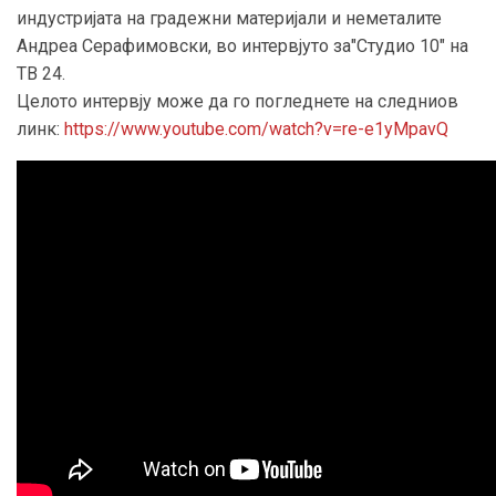
индустријата на градежни материјали и неметалите
Андреа Серафимовски, во интервјуто за"Студио 10" на
ТВ 24.
Целото интервју може да го погледнете на следниов
линк:
https://www.youtube.com/watch?v=re-e1yMpavQ