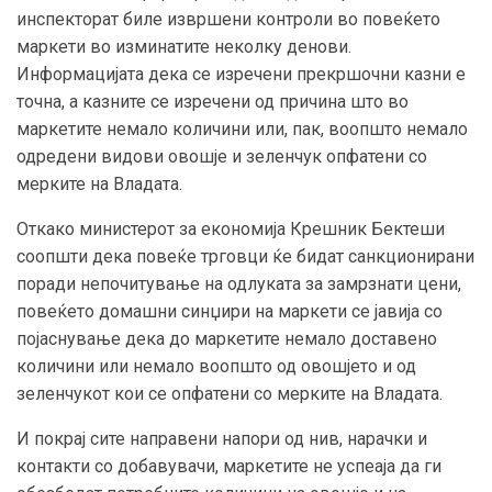
инспекторат биле извршени контроли во повеќето
маркети во изминатите неколку денови.
Информацијата дека се изречени прекршочни казни е
точна, а казните се изречени од причина што во
маркетите немало количини или, пак, воопшто немало
одредени видови овошје и зеленчук опфатени со
мерките на Владата.
Откако министерот за економија Крешник Бектеши
соопшти дека повеќе трговци ќе бидат санкционирани
поради непочитување на одлуката за замрзнати цени,
повеќето домашни синџири на маркети се јавија со
појаснување дека до маркетите немало доставено
количини или немало воопшто од овошјето и од
зеленчукот кои се опфатени со мерките на Владата.
И покрај сите направени напори од нив, нарачки и
контакти со добавувачи, маркетите не успеаја да ги