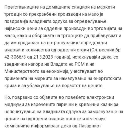
Претставниците на домашните синџири на маркети
трговци со прехранбени производи на мало ја
поздравија владината одлука за определување
највисоки цени за одделни производи во трговијата на
мало, како и обврската на трговците да прибавуваат и
да им продаваат на потрошувачите определени
видови и количества од одделни стоки (Сл. весник бр.
42-3066/3 од 21.3.2023 година), истакнувајќи дека, со
заеднички напори на Владата на РСМ и на
Министерството за економија, учествуваат во
примената на мерките за намалување на енергетската
криза и за ублажување на порастот на цените.
Но, поврзано со објавите во повеќето електронски
медиуми за изречените парични и кривични казни за
непочитување на владината одлука за замрзнување на
цените на одредени видови овошје и зеленчук,
компаниите информираат дека од Пазарниот