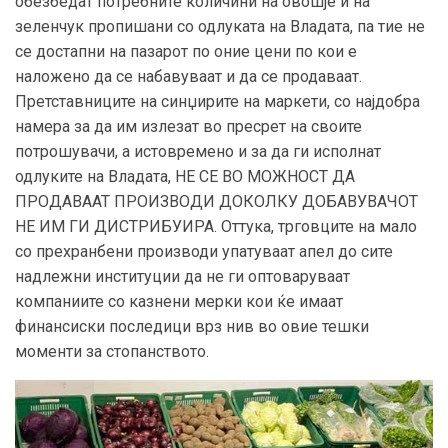
обезбедат потребните количини на овошје и на
зеленчук пропишани со одлуката на Владата, па тие не
се достапни на пазарот по оние цени по кои е
наложено да се набавуваат и да се продаваат.
Претставниците на синџирите на маркети, со најдобра
намера за да им излезат во пресрет на своите
потрошувачи, а истовремено и за да ги исполнат
одлуките на Владата, НЕ СЕ ВО МОЖНОСТ ДА
ПРОДАВААТ ПРОИЗВОДИ ДОКОЛКУ ДОБАВУВАЧОТ
НЕ ИМ ГИ ДИСТРИБУИРА. Оттука, трговците на мало
со прехранбени производи упатуваат апел до сите
надлежни институции да не ги оптоваруваат
компаниите со казнени мерки кои ќе имаат
финансиски последици врз нив во овие тешки
моменти за стопанството.