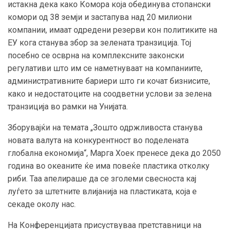
истакна дека како Комора која обединува стопански
комори од 38 земји и застапува над 20 милиони
компании, имаат одредени резерви кон политиките на
ЕУ кога станува збор за зелената транзиција. Тој
посебно се осврна на комплексните законски
регулативи што им се наметнуваат на компаниите,
административните бариери што ги кочат бизнисите,
како и недостатоците на соодветни услови за зелена
транзиција во рамки на Унијата.
Зборувајќи на темата „Зошто одржливоста станува
новата валута на конкурентност во поделената
глобална економија“, Марга Хоек пренесе дека до 2050
година во океаните ќе има повеќе пластика отколку
риби. Таа апелираше да се зголеми свесноста кај
луѓето за штетните влијанија на пластиката, која е
секаде околу нас.
На Конференцијата присуствуваа претставници на