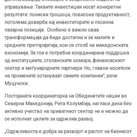
управување. Таквите инвестиции носат конкретни
резултати: пониски трошоци, повисока продуктивност,
поголема доверба кај инвеститорите и посилна
пазарна позиција. Особено е важно оваа
трансформација да биде достапна и за малите и
средните претпријатија, кои се столб на македонската
економија. За тоа е потребна координирана поддршка
од институциите, стопанските комори, финансискиот
сектор и меѓународните партнери. Но, главни носители
на промените остануваат самите компании“, рече
Муцунски.
Постојаната координаторка на Обединетите нации во
Северна Македонија, Рита Колумбија, нагласи дека без
активно учество на приватниот сектор не е можно да
се исполнат целите за одржлив развој.
„Одржливоста е добра за развојот и растот на бизнисот.