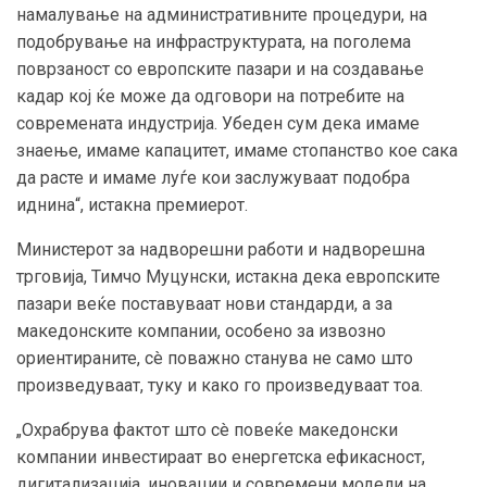
намалување на административните процедури, на
подобрување на инфраструктурата, на поголема
поврзаност со европските пазари и на создавање
кадар кој ќе може да одговори на потребите на
современата индустрија. Убеден сум дека имаме
знаење, имаме капацитет, имаме стопанство кое сака
да расте и имаме луѓе кои заслужуваат подобра
иднина“, истакна премиерот.
Министерот за надворешни работи и надворешна
трговија, Тимчо Муцунски, истакна дека европските
пазари веќе поставуваат нови стандарди, а за
македонските компании, особено за извозно
ориентираните, сè поважно станува не само што
произведуваат, туку и како го произведуваат тоа.
„Охрабрува фактот што сè повеќе македонски
компании инвестираат во енергетска ефикасност,
дигитализација, иновации и современи модели на