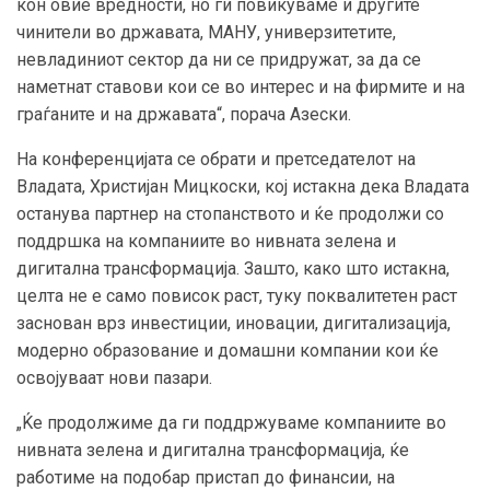
кон овие вредности, но ги повикуваме и другите
чинители во државата, МАНУ, универзитетите,
невладиниот сектор да ни се придружат, за да се
наметнат ставови кои се во интерес и на фирмите и на
граѓаните и на државата“, порача Азески.
На конференцијата се обрати и претседателот на
Владата, Христијан Мицкоски, кој истакна дека Владата
останува партнер на стопанството и ќе продолжи со
поддршка на компаниите во нивната зелена и
дигитална трансформација. Зашто, како што истакна,
целта не е само повисок раст, туку поквалитетен раст
заснован врз инвестиции, иновации, дигитализација,
модерно образование и домашни компании кои ќе
освојуваат нови пазари.
„Ќе продолжиме да ги поддржуваме компаниите во
нивната зелена и дигитална трансформација, ќе
работиме на подобар пристап до финансии, на