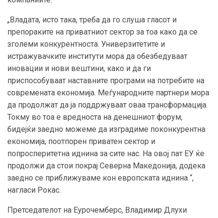
„Владата, исто така, треба да го слуша гласот и
препораките на приватниот сектор за тоа како да се
зголеми конкурентноста. Универзитетите и
истражувачките институти мора да обезбедуваат
иновации и нови вештини, како и да ги
приспособуваат наставните програми на потребите на
современата економија. Меѓународните партнери мора
да продолжат да ја поддржуваат оваа трансформација.
Токму во тоа е вредноста на денешниот форум,
бидејќи заедно можеме да изградиме поконкурентна
економија, поотпорен приватен сектор и
попросперитетна иднина за сите нас. На овој пат ЕУ ќе
продолжи да стои покрај Северна Македонија, додека
заедно се приближуваме кон европската иднина “,
нагласи Рокас.
Претседателот на Еурочемберс, Владимир Длухи