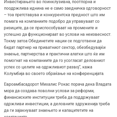
Инвестирањето во поинклузивна, поотпорна и
поодржлива иднина не е само заедничка одговорност
– тоа претставува и конкурентска предност што им
помага на компаниите подобро да управуваат со
ризиците, да се приспособуваат на промените и
успешно да функционираат во услови на неизвесност.
Токму затоа Обединетите нации се подготвени да
бидат партнер на приватниот сектор, обезбедувајќи
знаење, партнерства и практични алатки што ќе им
помогнат на компаниите да го усогласат деловниот
успех со целите на одржливиот развој“, кажа
Колумбија во своето обраќање на конференцијата.
Евроамбасадорот Михалис Рокас порача дека Владата
мора да создава поволни услови за реформи,
финансиските институции треба да поддржуваат
одржливи инвестиции, а деловните здруженија треба
да ги зајакнуваат знаењето и капацитетите на
компаниите.