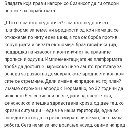
Владата која прави напори со бизнисот да ги отвори
портите на соработката.
„Што е она што недостига? Она што недостига е
платформа за темелни вредности од кои нема да се
откажеме по ниту една цена, а тоа се: борба против
корупцијата и сивата економија, брза гасификација,
поддршка на извозот и континуитет на правните
прописи и одлуки. Имплементацијата на платформата
треба да достигне највисоко ниво зашто претставува
основа за развој на демократските вредности кон кои
сите се стремиме. Дали имаме напредок на тој план?
Имаме огромен напредок. Нормално, во 32 години да
излезеш без сериозни последици од енергетска,
финансиска и тешка здравствена криза, од две тешко
кризни ситуации – една на наша територија, една во
соседството и да го реформираш системот, не е мала
работа. Сега нема за нас враќање назад, одиме напред