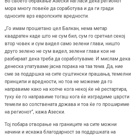
Во своето обраќање Азески нагласи дека регионот
мора многу повеќе да соработува и да ги гради
односите врз европските вредности.
„Го имам прошетано цел Балкан, нема метар
квадратен каде што не сум бил, сум го сретнал секој
втор човек и сум видел само зелени глави, ништо
друго зелено не сум видел, зелени глави кои не
разбираат дека треба да соработуваме. И мислам дека
денеска упатуваме јасна порака на таа тема. Да, ние
сме за поддршка на сите суштински прашања, темелни
принципи и вредности, но тоа не можеме да го
направиме како на копче кога некој ќе нè рестартира,
туку ќе го направиме тогаш кога ќе изградиме цврсти
темели во сопствената држава и тоа ќе го прошириме
на регионот“, кажа Азески.
Тој побара отворање на границите на сите можни
начини и искажа благодарност за поддршката на