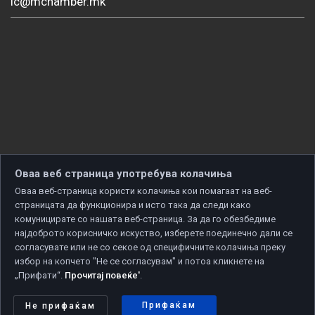
ic@mchamber.mk
Оваа веб страница употребува колачиња
Оваа веб-страница користи колачиња кои помагаат на веб-
страницата да функционира и исто така да следи како
комуницирате со нашата веб-страница. За да го обезбедиме
најдоброто корисничко искуство, изберете поединечно дали се
согласувате или не со секое од специфичните колачиња преку
избор на копчето "Не се согласувам" и потоа кликнете на
„Прифати“.
Прочитај повеќе'
.
Copyright © 2026 Developed by
Unet
. All rights reserved.
Политика за приватност
|
Политика за колачиња
Прифаќам
Не прифаќам