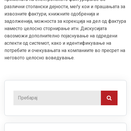
различни стопански дејности, меѓу кои и прашањата за
извозните фактури, книжните одобренија и
задолженија, можноста за корекција на дел од фактура
наместо целосно сторнирање итн. Дискусијата
овозможи дополнително појаснување на одредени
аспекти од системот, како и идентификување на
потребите и очекувањата на компаниите во пресрет на
неговото целосно воведување.