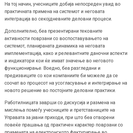
На тој начин, учесниците добија непосреден увид во
практичната примена на системот и неговата
интеграција во секојдневните деловни процеси.
Дополнително, беа презентирани тековните
активности поврзани со воспоставувањето на
системот, планираната динамика на неговата
имплементација, како и релевантните даночни аспекти
и индикатори кои ќе имаат значење во неговото
функционирање. Воедно, беа разгледани и
предизвиците со кои компаниите би можеле да се
соочат во процесот на усогласување и интегрирање на
новото решение во постојните деловни практики.
Работилницата заврши со дискусија и размена на
мислења помеѓу учесниците и претставниците на
Управата за јавни приходи, при што беа отворени
повеќе прашања од практичен карактер поврзани со
примената на електронското фактурирање во