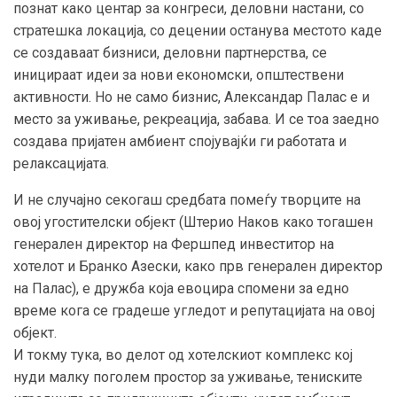
познат како центар за конгреси, деловни настани, со
стратешка локација, со децении останува местото каде
се создаваат бизниси, деловни партнерства, се
иницираат идеи за нови економски, општествени
активности. Но не само бизнис, Александар Палас е и
место за уживање, рекреација, забава. И се тоа заедно
создава пријатен амбиент спојувајќи ги работата и
релаксацијата.
И не случајно секогаш средбата помеѓу творците на
овој угостителски објект (Штерио Наков како тогашен
генерален директор на Фершпед инвеститор на
хотелот и Бранко Азески, како прв генерален директор
на Палас), е дружба која евоцира спомени за едно
време кога се градеше угледот и репутацијата на овој
објект.
И токму тука, во делот од хотелскиот комплекс кој
нуди малку поголем простор за уживање, тениските