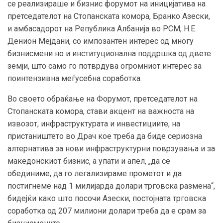
се реализираше и бизнис форумот на иницијатива на
претседателот на Стопанската комора, Бранко Азески,
и амбасадорот на Република Албанија во РСМ, Н.Е.
Денион Мејдани, со импозантен интерес од многу
бизнисмени но и институционална поддршка од двете
земји, што само го потврдува огромниот интерес за
поинтензивна меѓусебна соработка.
Во своето обраќање на Форумот, претседателот на
Стопанската комора, стави акцент на важноста на
извозот, инфраструктурата и инвестициите, на
пристаништето во Драч кое треба да биде сериозна
алтернатива за нови инфраструктурни поврзувања и за
македонскиот бизнис, а упати и апел, „да се
обединиме, да го легализираме прометот и да
постигнеме над 1 милијарда долари трговска размена“,
бидејќи како што посочи Азески, постојната трговска
соработка од 207 милиони долари треба да е срам за