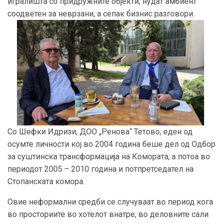
игралишта со придружните објекти, нудат амбиент
соодветен за неврзани, а сепак бизнис разговори.
Со Шефки Идризи, ДОО „Ренова“ Тетово, еден од
осумте личности кој во 2004 година беше дел од Одбор
за суштинска трансформација на Комората, а потоа во
периодот 2005 – 2010 година и потпретседател на
Стопанската комора.
Овие неформални средби се случуваат во период кога
во просториите во хотелот внатре, во деловните сали