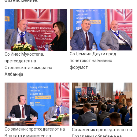
бизнисмените.
Со Џемаил Даути пред
Со Инес Мукостепа,
почетокот на Бизнис
претседател на
форумот
Стопанската комора на
Албанија
Со заменик претседателот на
Со заменик претседателот на
Владата и министер за
Поздравни обраќања на