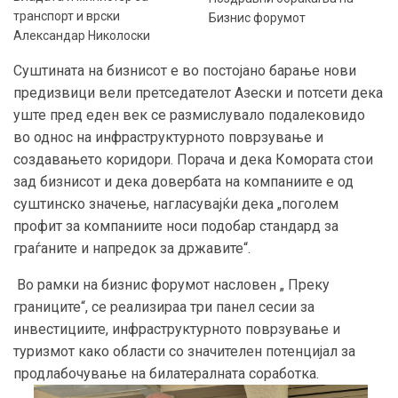
транспорт и врски
Бизнис форумот
Александар Николоски
Суштината на бизнисот е во постојано барање нови
предизвици вели претседателот Азески и потсети дека
уште пред еден век се размислувало подалековидо
во однос на инфраструктурното поврзување и
создавањето коридори. Порача и дека Комората стои
зад бизнисот и дека довербата на компаниите е од
суштинско значење, нагласувајќи дека „поголем
профит за компаниите носи подобар стандард за
граѓаните и напредок за државите“.
Во рамки на бизнис форумот насловен „ Преку
границите“, се реализираа три панел сесии за
инвестициите, инфраструктурното поврзување и
туризмот како области со значителен потенцијал за
продлабочување на билатералната соработка.