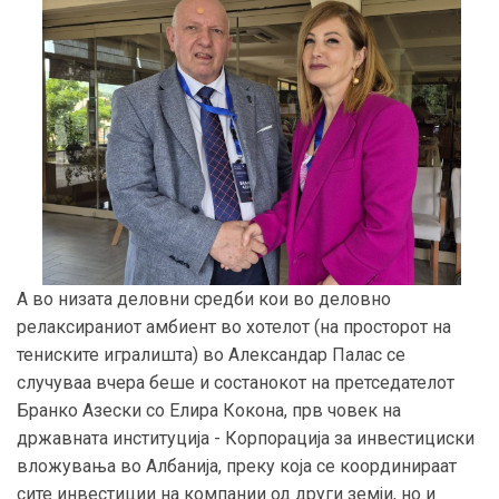
А во низата деловни средби кои во деловно
релаксираниот амбиент во хотелот (на просторот на
тениските игралишта) во Александар Палас се
случуваа вчера беше и состанокот на претседателот
Бранко Азески со Елира Кокона, прв човек на
државната институција - Корпорација за инвестициски
вложувања во Албанија, преку која се координираат
сите инвестиции на компании од други земји, но и