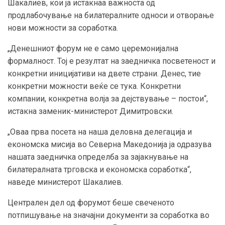
Шакалиев, кои ја истакнаа важноста од
продлабочување на билатералните односи и отворање
нови можности за соработка.
„Денешниот форум не е само церемонијална
формалност. Тој е резултат на заедничка посветеност и
конкретни иницијативи на двете страни. Денес, тие
конкретни можности веќе се тука. Конкретни
компании, конкретна волја за дејствување – постои“,
истакна заменик-министерот Димитровски.
„Оваа прва посета на наша деловна делегација и
економска мисија во Северна Македонија ја одразува
нашата заедничка определба за зајакнување на
билатералната трговска и економска соработка“,
наведе министерот Шакалиев.
Централен дел од форумот беше свеченото
потпишување на значајни документи за соработка во