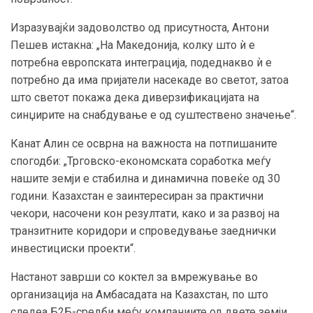
Изразувајќи задоволство од присутноста, Антони
Пешев истакна: „На Македонија, колку што ѝ е
потребна европската интеграција, подеднакво ѝ е
потребно да има пријатели насекаде во светот, затоа
што светот покажа дека диверзификацијата на
синџирите на снабдување е од суштествено значење“.
Канат Алин се осврна на важноста на потпишаните
спогодби: „Трговско-економската соработка меѓу
нашите земји е стабилна и динамична повеќе од 30
години. Казахстан е заинтересиран за практични
чекори, насочени кон резултати, како и за развој на
транзитните коридори и спроведување заеднички
инвестициски проекти“.
Настанот заврши со коктел за вмрежување во
организација на Амбасадата на Казахстан, по што
следеа Б2Б-средби меѓу компаниите од двете земји.