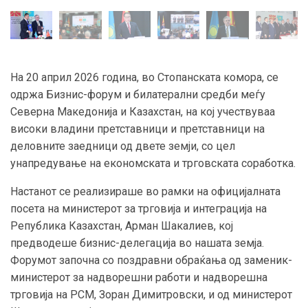
На 20 април 2026 година, во Стопанската комора, се
одржа Бизнис-форум и билатерални средби меѓу
Северна Македонија и Казахстан, на кој учествуваа
високи владини претставници и претставници на
деловните заедници од двете земји, со цел
унапредување на економската и трговската соработка.
Настанот се реализираше во рамки на официјалната
посета на министерот за трговија и интеграција на
Република Казахстан, Арман Шакалиев, кој
предводеше бизнис-делегација во нашата земја.
Форумот започна со поздравни обраќања од заменик-
министерот за надворешни работи и надворешна
трговија на РСМ, Зоран Димитровски, и од министерот