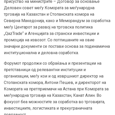
присуство на министрите – Договор за основање
Деловен совет меѓу Комората за меѓународна
трговија на Казахстан и Стопанската комора на
Северна Македонија, како и Меморандум за соработка
меѓу Центарот за развој на трговска политика
„QazTrade“ и Агенцијата за странски инвестиции и
промоција на извозот. Со потпишаните на овие
значајни документи се постави основа за подинамична
институционална и деловна соработка.
Форумот продолжи со обраќања и презентации на
претставници од релевантни институции и
организации, меѓу кои и од извршниот директор на
Стопанската комора, Антони Пешев, и директорот на
Комората на претприемачи на Астана при Комората за
меѓународна трговија на Казахстан, Канат Алин. Во
фокусот беа можностите за соработка во трговијата,
инвестициите, логистиката и прекуграничната
поврзаност.