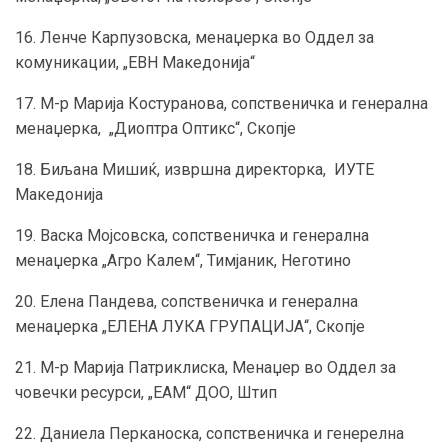
16. Ленче Карпузовска, менаџерка во Оддел за
комуникации, „ЕВН Македонија“
17. М-р Марија Костуранова, сопственичка и генерална
менаџерка, „Диоптра Оптикс“, Скопје
18. Биљана Мишиќ, извршна директорка, ИУТЕ
Македонија
19. Васка Мојсовска, сопственичка и генерална
менаџерка „Агро Калем“, Тимјаник, Неготино
20. Елена Пандева, сопственичка и генерална
менаџерка „ЕЛЕНА ЛУКА ГРУПAЦИЈА“, Скопје
21. М-р Марија Патриклиска, Менаџер во Оддел за
човечки ресурси, „ЕАМ“ ДОО, Штип
22. Даниела Перканоска, сопственичка и генерелна