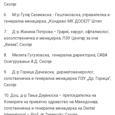
Скопје
6. М-р Ѓулај Салиевска - Гештаковска, управителка и
генерална менаџерка, „Кондево МК ДООЕЛ“ Штип
7. Д-р Жанина Петрова – Грајиќ, хирург, офталмолог,
косопственичка и менаџерка, ПЗУ Центар за очи
„Визиа“, Скопје
8. Мелита Гугуловска, генерална директорка, САВА
Осигурување А.Д. Скопје
9. Д-р Горица Дачевска, дерматовенеролог,
сопственичка и генерална менаџерка ПЗУ „Др. Горица“,
Скопје
10. Доц. д-р Тања Дејаноска – претседателка на
Комората на приватно здравство на Македонија,
сопственичка и генерална менаџерка на Dental
International – Prof. dr. Dejanoski, Скопје