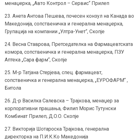
менаџерка, „Авто Контрол – Сервис“ Прилеп
23. Анета Антова Пешева, почесен конзул на Канада во
Македонија, сопственичка и генерална менаџерка,
Групација на компании „Ултра-Унет“, Скопје
24. Весна Ставрова, Претседателка на Фармацевтската
комора, сопственичка и генерална менаџерка, ПЗУ
Аптека „Сара фарм“, Скопје
25. М-р Татјана Стерјева, спец. фармацевт,
сопственичка и генерална менаџерка, „ЕУРОФАРМ“ ,
Битола
26. Д-р Василка Салевска – Трајкова, менаџер за
корпоративни прашања, Филип Морис Тутунски
Комбинат Прилеп, Д.О.О. Скопје
27. Викторија Шотароска Трајкова, генерална
директорка на П.И.К.Ко Македонија