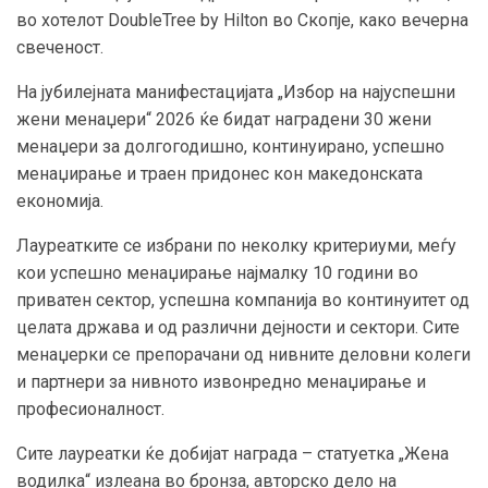
во хотелот DoubleTree by Hilton во Скопје, како вечерна
свеченост.
На јубилејната манифестацијата „Избор на најуспешни
жени менаџери“ 2026 ќе бидат наградени 30 жени
менаџери за долгогодишно, континуирано, успешно
менаџирање и траен придонес кон македонската
економија.
Лауреатките се избрани по неколку критериуми, меѓу
кои успешно менаџирање најмалку 10 години во
приватен сектор, успешна компанија во континуитет од
целата држава и од различни дејности и сектори. Сите
менаџерки се препорачани од нивните деловни колеги
и партнери за нивното извонредно менаџирање и
професионалност.
Сите лауреатки ќе добијат награда – статуетка „Жена
водилка“ излеана во бронза, авторско дело на