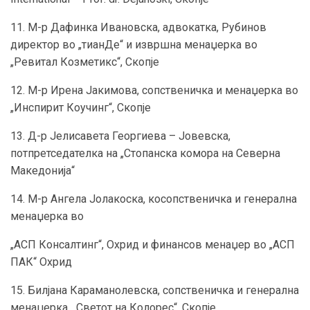
11. М-р Дафинка Ивановска, адвокатка, Рубинов
директор во „тианДе“ и извршна менаџерка во
„Ревитал Козметикс“, Скопје
12. М-р Ирена Јакимова, сопственичка и менаџерка во
„Инспирит Коучинг“, Скопје
13. Д-р Јелисавета Георгиева – Јовевска,
потпретседателка на „Стопанска комора на Северна
Македонија“
14. М-р Ангела Јолакоска, косопственичка и генерална
менаџерка во
„АСП Консалтинг“, Охрид и финансов менаџер во „АСП
ПАК“ Охрид
15. Билјана Караманолевска, сопственичка и генерална
менаџерка, „Светот на Колорес“, Скопје