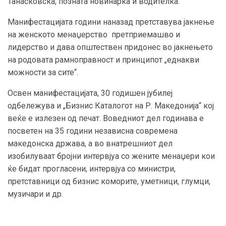
Танасковска, позната новинарка и водителка.
Манифестацијата години наназад претставува јакнење
на женското менаџерство претприемашво и
лидерство и дава општествен придонес во јакнењето
на родовата рамноправност и принципот „еднакви
можности за сите“.
Освен манифестацијата, 30 годишен јубилеј
одбележува и „Бизнис Каталогот на Р. Македонија“ кој
веќе е излезен од печат. Воведниот дел годинава е
посветен на 35 години независна современа
македонска држава, а во внатрешниот дел
изобилуваат бројни интервјуа со жените менаџери кои
ќе бидат прогласени, интервјуа со министри,
претставници од бизнис коморите, уметници, глумци,
музичари и др.