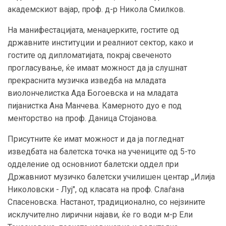
академскиот вајар, проф. д-р Никола Смилков.
На манифестацијата, менаџерките, гостите од
државните институции и реалниот сектор, како и
гостите од дипломатијата, покрај свеченото
прогласување, ќе имаат можност да ја слушнат
прекраснитa музичкa изведбa на младата
виолончелистка Ада Богоевска и на младата
пијанистка Ана Манчева. Камерното дуо е под
менторство на проф. Даница Стојанова.
Присутните ќе имат можност и да ја погледнат
изведбата на балетска точка на учениците од 5-то
одделение од основниот балетски оддел при
Државниот музичко балетски училишен центар ,,Илија
Николовски - Луј", од класата на проф. Слаѓана
Спасеновска. Настанот, традиционално, со нејзините
исклучително лирични најави, ќе го води м-р Ели