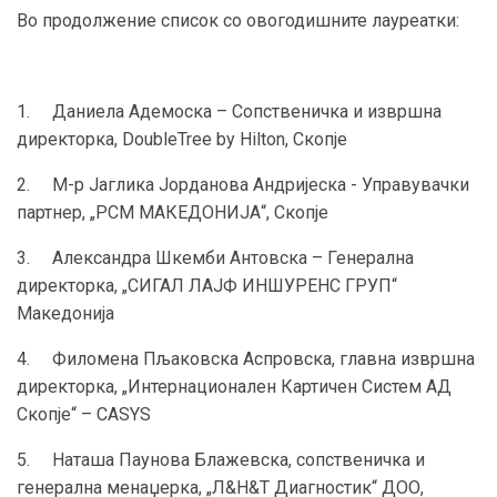
Во продолжение список со овогодишните лауреатки:
1. Даниела Адемоска – Сопственичка и извршна
директорка, DoubleTree by Hilton, Скопје
2. М-р Јаглика Јорданова Андријеска - Управувачки
партнер, „РСМ МАКЕДОНИЈА“, Скопје
3. Александра Шкемби Антовска – Генерална
директорка, „СИГАЛ ЛАЈФ ИНШУРЕНС ГРУП“
Македонија
4. Филомена Пљаковска Аспровска, главна извршна
директорка, „Интернационален Картичен Систем АД
Скопје“ – CASYS
5. Наташа Паунова Блажевска, сопственичка и
генерална менаџерка, „Л&Н&Т Диагностик“ ДОО,