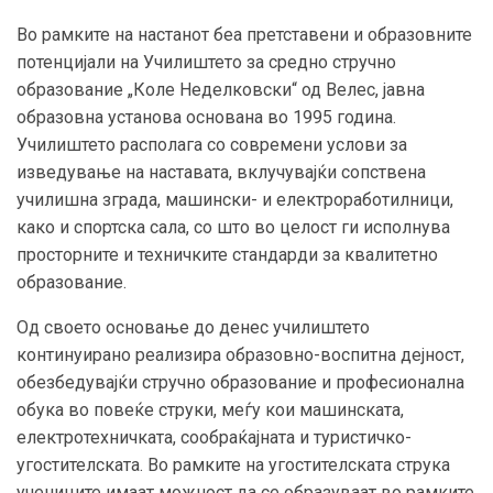
Во рамките на настанот беа претставени и образовните
потенцијали на Училиштето за средно стручно
образование „Коле Неделковски“ од Велес, јавна
образовна установа основана во 1995 година.
Училиштето располага со современи услови за
изведување на наставата, вклучувајќи сопствена
училишна зграда, машински- и електроработилници,
како и спортска сала, со што во целост ги исполнува
просторните и техничките стандарди за квалитетно
образование.
Од своето основање до денес училиштето
континуирано реализира образовно-воспитна дејност,
обезбедувајќи стручно образование и професионална
обука во повеќе струки, меѓу кои машинската,
електротехничката, сообраќајната и туристичко-
угостителската. Во рамките на угостителската струка
учениците имаат можност да се образуваат во рамките