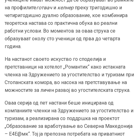
на профилите
готвач
и
келнер
преку тригодишно и
четиригодишно дуално образование, кое комбинира
теоретска настава со практична обука во реални
работни услови. Во моментов за оваа струка се
образуваат околу сто ученици од прва до четврта
година.
На настанот своето искуство го споделија и
претставници на хотелот „Романтик“ како истакната
членка на Здружението за угостителство и туризам при
Стопанската комора, во насока на претставување на
можностите за личен развој во угостителската струка.
Оваа серија од пет настани беше иницирана од
компаниите членки на Здружението за угостителство и
туризам, а реализирана со поддршка на проектот
„Образование за вработување во Северна Македонија
– Е4Е@мк“. Тој ја препозна потребата на приватниот