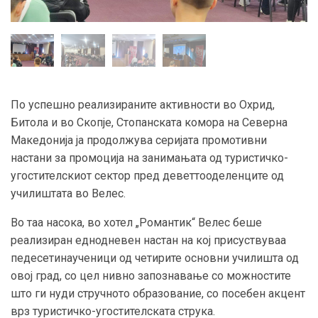
По успешно реализираните активности во Охрид,
Битола и во Скопје, Стопанската комора на Северна
Македонија ја продолжува серијата промотивни
настани за промоција на занимањата од туристичко-
угостителскиот сектор пред деветтооделенците од
училиштата во Велес.
Во таа насока, во хотел „Романтик“ Велес беше
реализиран еднодневен настан на кој присуствуваа
педесетинаученици од четирите основни училишта од
овој град, со цел нивно запознавање со можностите
што ги нуди стручното образование, со посебен акцент
врз туристичко-угостителската струка.