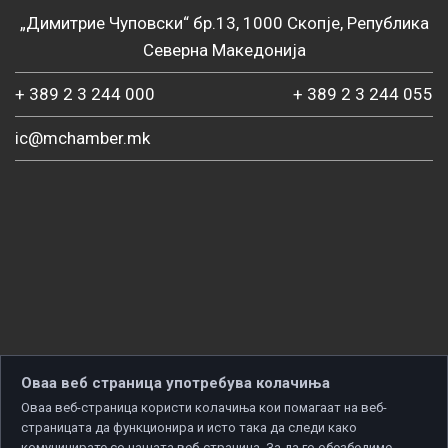
„Димитрие Чуповски“ бр.13, 1000 Скопје, Република
Северна Македонија
+ 389 2 3 244 000
+ 389 2 3 244 055
ic@mchamber.mk
Оваа веб страница употребува колачиња
Оваа веб-страница користи колачиња кои помагаат на веб-
страницата да функционира и исто така да следи како
комуницирате со нашата веб-страница. За да го обезбедиме