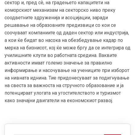
сектор и, пред сѐ, на градењето капацитети на
коморскиот механизам на секторско ниво преку
соодветните здруженија и асоцијации, заради
решавање на образовните предизвици со кои се
соочуваат компаниите од даден сектор или индустрија,
а кои ќе бидат во насока на обезбедување кадар по
мерка на бизнисот, кој ќе може бргу да се интегрира од
училишните клупи во работната средина. Ваквите
активности имаат големо значење за правилно
информирање и насочување на учениците при изборот
на нивната иднина. Тие придонесуваат за подигнување
на свеста за важноста на стручното образование и ја
потенцираат улогата на угостителството и туризмот
како значајни двигатели на економскиот развој.