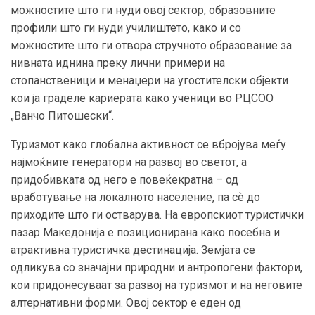
можностите што ги нуди овој сектор, образовните
профили што ги нуди училиштето, како и со
можностите што ги отвора стручното образование за
нивната иднина преку лични примери на
стопанственици и менаџери на угостителски објекти
кои ја граделе кариерата како ученици во РЦСОО
„Ванчо Питошески“.
Туризмот како глобална активност се вбројува меѓу
најмоќните генератори на развој во светот, а
придобивката од него е повеќекратна – од
вработување на локалното население, па сѐ до
приходите што ги остварува. На европскиот туристички
пазар Македонија е позиционирана како посебна и
атрактивна туристичка дестинација. Земјата се
одликува со значајни природни и антропогени фактори,
кои придонесуваат за развој на туризмот и на неговите
алтернативни форми. Овој сектор е еден од