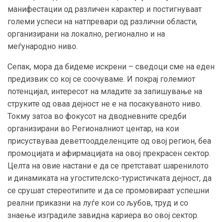
манифестации од различен карактер и постигнуваат
големи успеси на натпревари од различни области,
организирани на локално, регионално и на
меѓународно ниво.
Сепак, мора да бидеме искрени – сведоци сме на еден
предизвик со кој се соочуваме. И покрај големиот
потенцијал, интересот на младите за запишување на
струките од оваа дејност не е на посакуваното ниво.
Токму затоа во фокусот на дводневните средби
организирани во Регионалниот центар, на кои
присуствуваа деветтоодделенците од овој регион, беа
промоцијата и афирмацијата на овој прекрасен сектор.
Целта на овие настани е да се претстават шаренилото
и динамиката на угостителско-туристичката дејност, да
се срушат стереотипите и да се промовираат успешни
реални приказни на луѓе кои со љубов, труд и со
знаење изградиле завидна кариера во овој сектор.