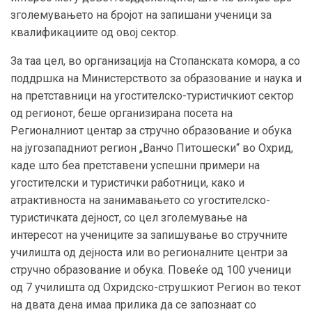
зголемувањето на бројот на запишани ученици за
квалификациите од овој сектор.
За таа цел, во организација на Стопанската комора, а со
поддршка на Министерството за образование и наука и
на претставници на угостителско-туристичкиот сектор
од регионот, беше организирана посета на
Регионалниот центар за стручно образование и обука
на југозападниот регион „Ванчо Питошески“ во Охрид,
каде што беа претставени успешни примери на
угостителски и туристички работници, како и
атрактивноста на занимавањето со угостителско-
туристичката дејност, со цел зголемување на
интересот на учениците за запишување во стручните
училишта од дејноста или во регионалните центри за
стручно образование и обука. Повеќе од 100 ученици
од 7 училишта од Охридско-струшкиот Регион во текот
на двата дена имаа прилика да се запознаат со