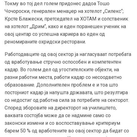
Токму во тој дел голем придонес дадоа Тошо
Чочороски, генерален менаџер на хотелот „Силекс“;
Крсте Блажески, претседател на ХОТАМ и сопственик
на хотелот „Дрим“, како и еден поранешен ученик на
овој центар со успешна кариера во еден од
реномираните охридски ресторани.
Работодавците од овој сектор ја нагласуваат потребата
од вработување стручно оспособен и компетентен
кадар. Во голем дел од угостителските објекти, на
разни работни места, работи кадар со несоодветно
образование. Дополнителен проблем е и тоа што
постојниот кадар ја напушта државата, што резултира
со недостиг од работна сила за потребите на секторот.
Според зборовите на директорот на училиштето,
ваквата состојба може да се надмине само со
законски измени и со воспоставување критериум
барем 50 % од вработените во овој сектор да бидат со