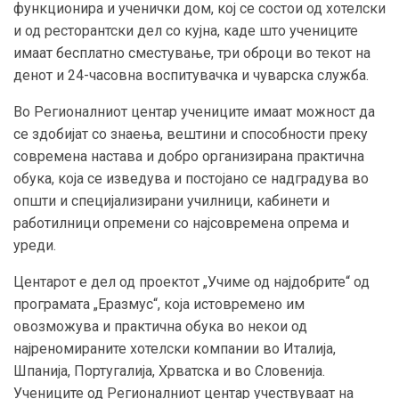
функционира и ученички дом, кој се состои од хотелски
и од ресторантски дел со кујна, каде што учениците
имаат бесплатно сместување, три оброци во текот на
денот и 24-часовна воспитувачка и чуварска служба.
Во Регионалниот центар учениците имаат можност да
се здобијат со знаења, вештини и способности преку
современа настава и добро организирана практична
обука, која се изведува и постојано се надградува во
општи и специјализирани училници, кабинети и
работилници опремени со најсовремена опрема и
уреди.
Центарот е дел од проектот „Учиме од најдобрите“ од
програмата „Еразмус“, која истовремено им
овозможува и практична обука во некои од
најреномираните хотелски компании во Италија,
Шпанија, Португалија, Хрватска и во Словенија.
Учениците од Регионалниот центар учествуваат на