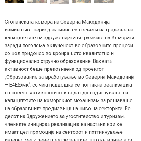
Стопанската комора на Северна Македонија
изминатиот период активно се посвети на градење на
капацитетите на здруженијата во рамките на Комората
заради поголема вклученост во образовните процеси,
со цел придонес во креирањето квалитетно и
функционално стручно образование. Ваквата
активност беше препознаена од проектот
„Образование за вработување во Северна Македонија
– Е4Е@мк“, со чија поддршка се поттикна реализација
на повеќе активности кои водат до подигнување на
капацитетите на коморскиот механизам за решавање
на образовните предизвици на ниво на секторите. Во
делот на Здружението за угостителство и туризам,
членките иницираа реализација на настани кои ќе
имаат цел промоција на секторот и поттикнување
интерес меѓу деветтоодделенците, што ќе влијае врз