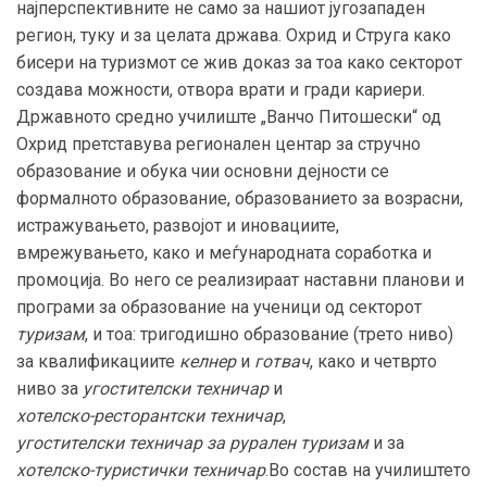
најперспективните не само за нашиот југозападен
регион, туку и за целата држава. Охрид и Струга како
бисери на туризмот се жив доказ за тоа како секторот
создава можности, отвора врати и гради кариери.
Државното средно училиште „Ванчо Питошески“ од
Охрид претставува регионален центар за стручно
образование и обука чии основни дејности се
формалното образование, образованието за возрасни,
истражувањето, развојот и иновациите,
вмрежувањето, како и меѓународната соработка и
промоција. Во него се реализираат наставни планови и
програми за образование на ученици од секторот
туризам
, и тоа: тригодишно образование (трето ниво)
за квалификациите
келнер
и
готвач
, како и четврто
ниво за
угостителски техничар
и
хотелско-ресторантски техничар
,
угостителски техничар за рурален туризам
и за
хотелско-туристички техничар
.Во состав на училиштето