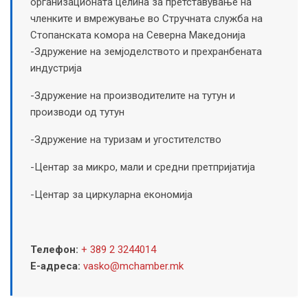
организационата целина за претставување на
членките и вмрежување во Стручната служба на
Стопанската комора на Северна Македонија
-Здружение на земјоделството и прехранбената
индустрија
-Здружение на производителите на тутун и
производи од тутун
-Здружение на туризам и угостителство
-Центар за микро, мали и средни претпријатија
-Центар за циркуларна економија
Телефон:
+ 389 2 3244014
Е-адреса:
vasko@mchamber.mk