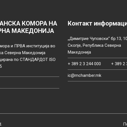
АНСКА КОМОРА НА
Контакт информац
РНА МАКЕДОНИЈА
„Димитрие Чуповски“ бр.13, 1
Скопје, Република Северна
мора и ПРВА институција во
Македонија
ка Северна Македонија
цирана по СТАНДАРДОТ ISO
+ 389 2 3 244 000
+ 389 2 
5
ic@mchamber.mk
d.
П