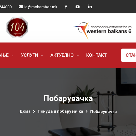
244000
ic@mchamber.mk
РАЊЕ
УСЛУГИ
АКТУЕЛНО
КОНТАКТ
СТА
Побарувачка
Дома
Понуда и побарувачка
Побарувачка