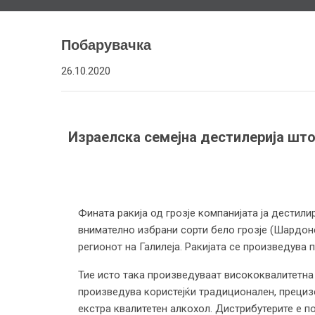
Побарувачка
26.10.2020
Израелска семејна дестилерија што 
Фината ракија од грозје компанијата ја дестили
внимателно избрани сорти бело грозје (Шардон
регионот на Галилеја. Ракијата се произведува
Тие исто така произведуваат висококвалитетна 
произведува користејќи традиционален, прецизе
екстра квалитетен алкохол. Дистрибутерите е п