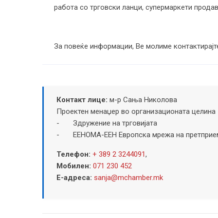
работа со трговски ланци, супермаркети продав
За повеќе информации, Ве молиме контактирајт
Контакт лице:
м-р Сања Николова
Проектен менаџер во организационата целина 
- Здружение на трговијата
- ЕЕНОМА-EEН Европска мрежа на претприем
Телефон:
+ 389 2 3244091
,
Мобилен:
071 230 452
Е-адреса:
sanja@mchamber.mk