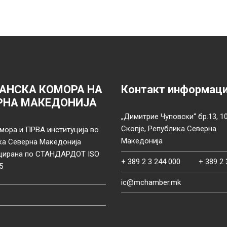
АНСКА КОМОРА НА
Контакт информац
РНА МАКЕДОНИЈА
„Димитрие Чуповски“ бр.13, 1
Скопје, Република Северна
мора и ПРВА институција во
Македонија
ка Северна Македонија
цирана по СТАНДАРДОТ ISO
+ 389 2 3 244 000
+ 389 2 
5
ic@mchamber.mk