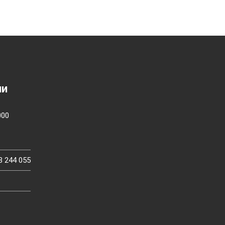
ии
000
3 244 055