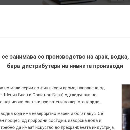
се занимава со производство на арак, водка, р
бара дистрибутери на нивните производи
ра во мали серии со фин вкус и арома, направена од
е, Шенин Блан и Совињон Блан) одгледувани во
 по највисоки светски прифатени кошер стандарди.
водка која има неверојатно мазен и богат вкус. Се
н процес, од природни состојки, изворска вода и
отребно да имаат искуство во прехранбената индустрија,