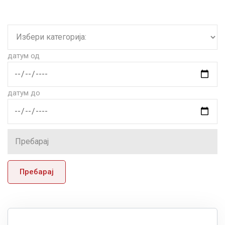
датум од
датум до
Пребарај