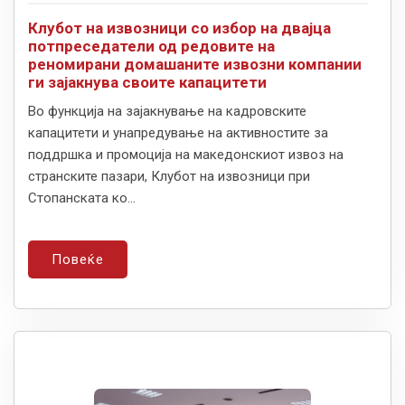
Клубот на извозници со избор на двајца
потпреседатели од редовите на
реномирани домашаните извозни компании
ги зајакнува своите капацитети
Во функција на зајакнување на кадровските
капацитети и унапредување на активностите за
поддршка и промоција на македонскиот извоз на
странските пазари, Клубот на извозници при
Стопанската ко...
Повеќе