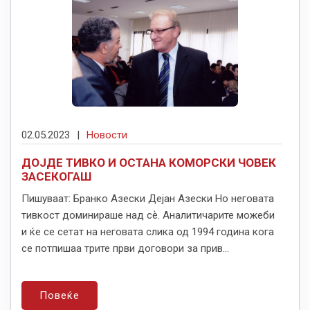
02.05.2023
|
Новости
ДОЈДЕ ТИВКО И ОСТАНА КОМОРСКИ ЧОВЕК
ЗАСЕКОГАШ
Пишуваат: Бранко Азески Дејан Азески Но неговата
тивкост доминираше над сѐ. Аналитичарите можеби
и ќе се сетат на неговата слика од 1994 година кога
се потпишаа трите први договори за прив...
Повеќе