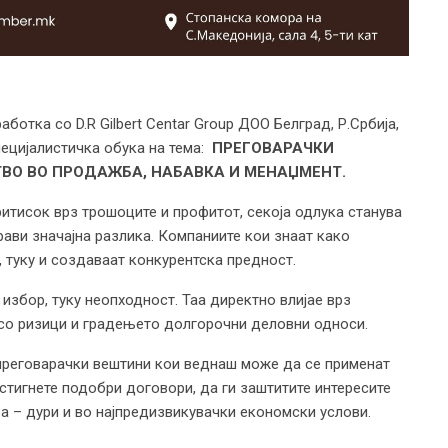
отка со D.R Gilbert Centar Group ДОО Белград, Р.Србија,
пецијалистичка обука на тема:
ПРЕГОВАРАЧКИ
ВО ВО ПРОДАЖБА, НАБАВКА И МЕНАЏМЕНТ.
итисок врз трошоците и профитот, секоја одлука станува
рави значајна разлика. Компаниите кои знаат како
, туку и создаваат конкурентска предност.
избор, туку неопходност. Таа директно влијае врз
 со ризици и градењето долгорочни деловни односи.
 преговарачки вештини кои веднаш може да се применат
остигнете подобри договори, да ги заштитите интересите
ва – дури и во најпредизвикувачки економски услови.