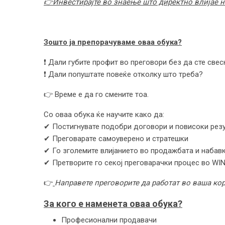
👉
Инвестирајте во знаење што директно влијае н
Зошто ја препорачуваме оваа обука?
❗ Дали губите профит во преговори без да сте свес
❗ Дали попуштате повеќе отколку што треба?
👉 Време е да го смените тоа.
Со оваа обука ќе научите како да:
✔ Постигнувате подобри договори и повисоки рез
✔ Преговарате самоуверено и стратешки
✔ Го зголемите влијанието во продажбата и набав
✔ Претворите го секој преговарачки процес во WI
👉
Направете преговорите да работат во ваша кор
За кого е наменета оваа обука?
Професионални продавачи