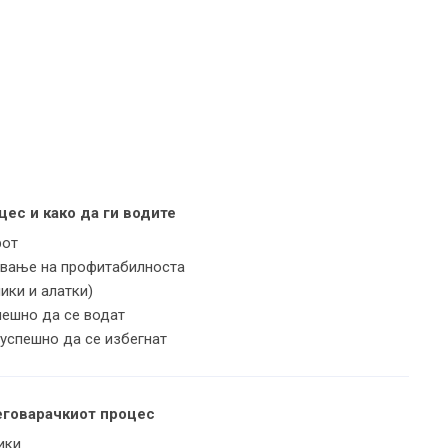
ес и како да ги водите
рот
ување на профитабилноста
ики и алатки)
пешно да се водат
 успешно да се избегнат
еговарачкиот процес
ики