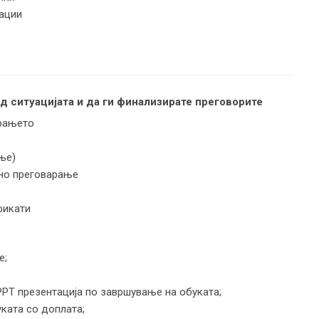
уации
 ситуацијата и да ги финализирате преговорите
арањето
ње)
лно преговарање
фикати
е;
PPT презентација по завршување на обуката;
буката со доплата;