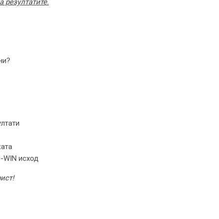
а резултатите.
ни?
ултати
ката
N-WIN исход
ист!