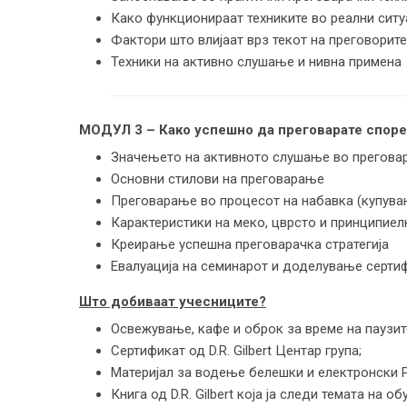
Како функционираат техниките во реални сит
Фактори што влијаат врз текот на преговорите
Техники на активно слушање и нивна примена
МОДУЛ 3 – Како успешно да преговарате според
Значењето на активното слушање во прегов
Основни стилови на преговарање
Преговарање во процесот на набавка (купува
Карактеристики на меко, цврсто и принципие
Креирање успешна преговарачка стратегија
Евалуација на семинарот и доделување серти
Што добиваат учесниците?
Освежување, кафе и оброк за време на паузит
Сертификат од D.R. Gilbert Центар група;
Материјал за водење белешки и електронски 
Книга од D.R. Gilbert која ја следи темата на о