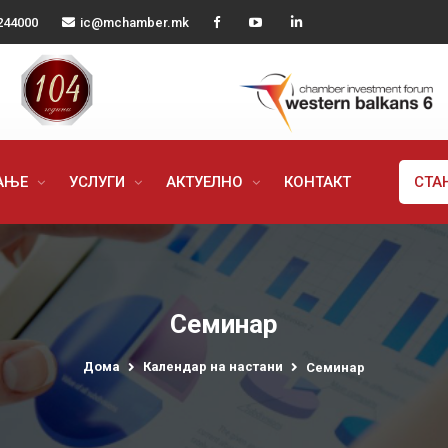
244000
ic@mchamber.mk
РАЊЕ
УСЛУГИ
АКТУЕЛНО
КОНТАКТ
СТА
Семинар
Дома
Календар на настани
Семинар