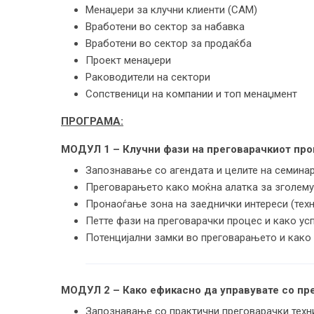
Менаџери за клучни клиенти (CAM)
Вработени во сектор за набавка
Вработени во сектор за продаќба
Проект менаџери
Раководители на сектори
Сопственици на компании и топ менаџмент
ПРОГРАМА:
МОДУЛ 1 – Клучни фази на преговарачкиот проц
Запознавање со агендата и целите на семина
Преговарањето како моќна алатка за зголем
Пронаоѓање зона на заеднички интереси (техн
Петте фази на преговарачки процес и како ус
Потенцијални замки во преговарањето и како
МОДУЛ 2 – Како ефикасно да управувате со пр
Запознавање со практични преговарачки техн