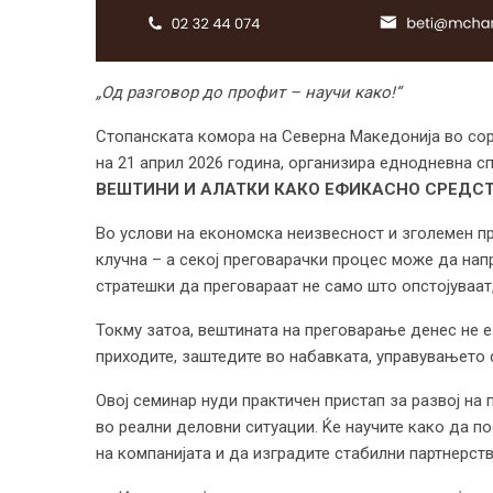
„Од разговор до профит – научи како!“
Стопанската комора на Северна Македонија во сораб
на 21 април 2026 година, организира еднодневна с
ВЕШТИНИ И АЛАТКИ КАКО ЕФИКАСНО СРЕДСТ
Во услови на економска неизвесност и зголемен пр
клучна – а секој преговарачки процес може да нап
стратешки да преговараат не само што опстојуваат
Токму затоа, вештината на преговарање денес не е 
приходите, заштедите во набавката, управувањето
Овој семинар нуди практичен пристап за развој на
во реални деловни ситуации. Ќе научите како да п
на компанијата и да изградите стабилни партнерст