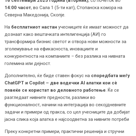
16 септември
2025 година (
вторник
)
, со почеток во
14
:00 часот
, во Сала 1 (5-ти кат), Стопанска комора на
Северна Македонија, Скопје.
На
бесплатниот настан
учесниците ќе имаат можност да
дознаат како вештачката интелигенција (АИ) го
трансформира бизнис светот и отвора нови можности за
зголемување на ефикасноста, иновациите и
конкурентноста на компаниите – без разлика на нивната
големина или дејност.
Дополнително, ќе биде ставен фокус на
споредбата меѓу
ChatGPT и Copilot – две водечки AI алатки кои сè
повеќе се користат во деловното работење
. Ќе се
разгледаат нивните предности, разлики во
функционалност, начини на интеграција во секојдневните
задачи и примери од пракса, со цел учесниците да добијат
јасна слика која алатка е најсоодветна за нивните потреби
Преку конкретни примери, практични решенија и стручни