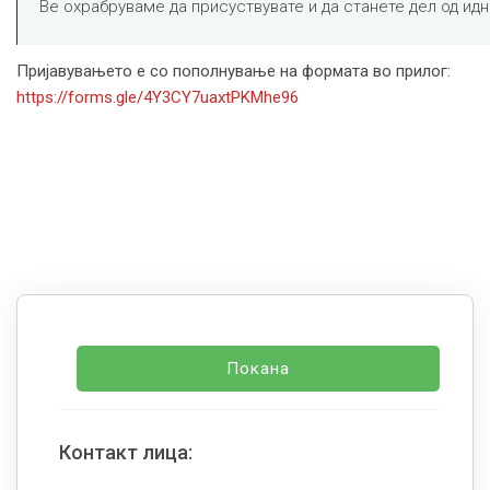
Ве охрабруваме да присуствувате и да станете дел од идн
Пријавувањето е со пополнување на формата во прилог:
https://forms.gle/4Y3CY7uaxtPKMhe96
Покана
Контакт лица: