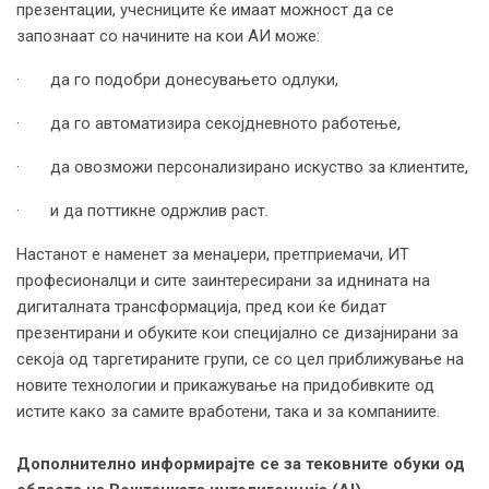
презентации, учесниците ќе имаат можност да се
запознаат со начините на кои АИ може:
· да го подобри донесувањето одлуки,
· да го автоматизира секојдневното работење,
· да овозможи персонализирано искуство за клиентите,
· и да поттикне одржлив раст.
Настанот е наменет за менаџери, претприемачи, ИТ
професионалци и сите заинтересирани за иднината на
дигиталната трансформација, пред кои ќе бидат
презентирани и обуките кои специјално се дизајнирани за
секоја од таргетираните групи, се со цел приближување на
новите технологии и прикажување на придобивките од
истите како за самите вработени, така и за компаниите.
Дополнително информирајте се за тековните обуки од