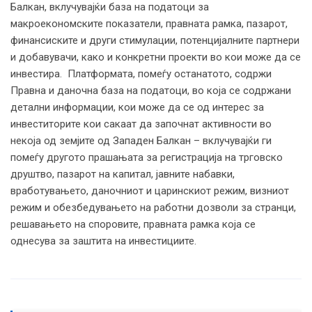
Балкан, вклучувајќи база на податоци за
макроекономските показатели, правната рамка, пазарот,
финансиските и други стимулации, потенцијалните партнери
и добавувачи, како и конкретни проекти во кои може да се
инвестира. Платформата, помеѓу останатото, содржи
Правна и даночна база на податоци, во која се содржани
детални информации, кои може да се од интерес за
инвеститорите кои сакаат да започнат активности во
некоја од земјите од Западен Балкан – вклучувајќи ги
помеѓу другото прашањата за регистрација на трговско
друштво, пазарот на капитал, јавните набавки,
вработувањето, даночниот и царинскиот режим, визниот
режим и обезбедувањето на работни дозволи за странци,
решавањето на споровите, правната рамка која се
однесува за заштита на инвестициите.