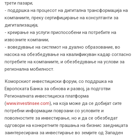
трети пазари;
- поддршка на процесот на дигитална трансформација на
компаниите, преку сертифицирање на консултанти за
дигитализација;
- креирање на услуги приспособени на потребите на
извозните компании;
- воведување на системот на дуално образование, во
насока на обезбедување на квалификуван кадар согласно
потребите на компаниите, и обезбедување на услови за
регионална мобилност.
Коморскиот инвестициски форум, со поддршка на
Европската Банка за обнова и развој, ја подготви
Регионалната инвестициска платформа
(
www.investinsee.com
), на која може да се добијат сите
потребни информации поврзани со условите и
поволностите за инвестирање, но и да се обезбедат
одговори на конкретните прашања на бизнис заедницата
заинтересирана за инвестирање во земјите од Западен