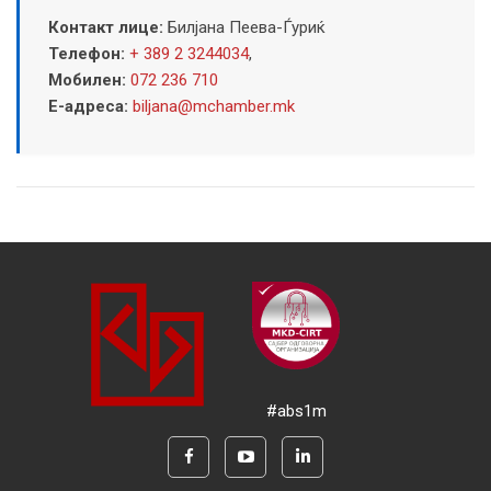
Контакт лице:
Билјана Пеева-Ѓуриќ
Телефон:
+ 389 2 3244034
,
Мобилен:
072 236 710
Е-адреса:
biljana@mchamber.mk
#abs1m