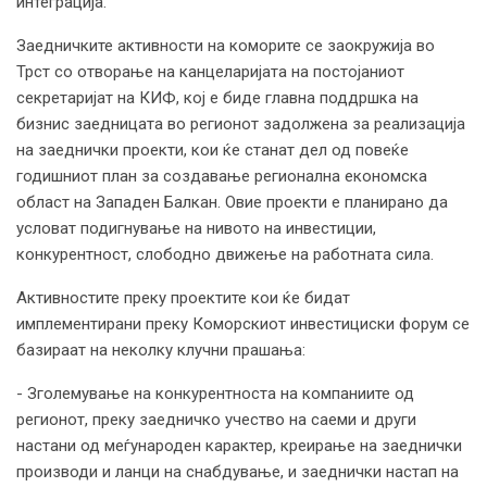
интеграција.
Заедничките активности на коморите се заокружија во
Трст со отворање на канцеларијата на постојаниот
секретаријат на КИФ, кој е биде главна поддршка на
бизнис заедницата во регионот задолжена за реализација
на заеднички проекти, кои ќе станат дел од повеќе
годишниот план за создавање регионална економска
област на Западен Балкан. Овие проекти е планирано да
условат подигнување на нивото на инвестиции,
конкурентност, слободно движење на работната сила.
Активностите преку проектите кои ќе бидат
имплементирани преку Коморскиот инвестициски форум се
базираат на неколку клучни прашања:
- Зголемување на конкурентноста на компаниите од
регионот, преку заедничко учество на саеми и други
настани од меѓународен карактер, креирање на заеднички
производи и ланци на снабдување, и заеднички настап на