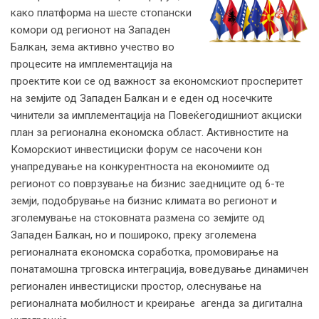
како платформа на шесте стопански
комори од регионот на Западен
Балкан, зема активно учество во
процесите на имплементација на
проектите кои се од важност за економскиот просперитет
на земјите од Западен Балкан и е еден од носечките
чинители за имплементација на Повеќегодишниот акциски
план за регионална економска област. Активностите на
Коморскиот инвестициски форум се насочени кон
унапредување на конкурентноста на економиите од
регионот со поврзување на бизнис заедниците од 6-те
земји, подобрување на бизнис климата во регионот и
зголемување на стоковната размена со земјите од
Западен Балкан, но и пошироко, преку зголемена
регионалната економска соработка, промовирање на
понатамошна трговска интеграција, воведување динамичен
регионален инвестициски простор, олеснување на
регионалната мобилност и креирање агенда за дигитална