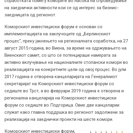
соработката помеѓу коморите во насока на спроведување
на заеднички активности кои се од интерес за бизнис-
заедницата од регионот.
Коморскиот инвестициски форум е основан со
имплементацијата на заклучоците од „Берлинскиот
процес“, преку јакнењето на регионалната соработка, на 27
август 2015 година, во Виена, за време на одржувањето на
Виенскиот самит, со што се потенцираше намерата за
активно вклучување на националните стопански комори во
реализацијата на конкретните цели од овој процес. Во јули
2017 година е отворена канцеларијата на Генералниот
секретаријат на Коморскиот инвестициски форум со
седиште во Трст, а во февруари 2019 година е отворена и
регионална канцеларија на Коморскиот инвестициски
форум со седиште во Подгорица. Овие две канцеларии
служат како главна поддршка во регионот задолжени за
реализација на заеднички проекти на шесте комори.
Коморскиот инвестициски форум,