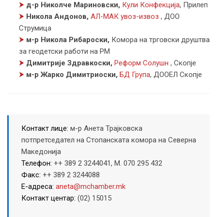
⮞
д-р Николче Мариновски,
Кули Конфекција
,
Прилеп
⮞
Никола Андонов,
АЛ-МАК увоз-извоз
,
ДОО
Струмица
⮞
м-р Никола Рибароски,
Комора на трговски друштва
за геодетски работи на РМ
⮞
Димитрије Здравкоски,
Реформ Солушн
,
Скопје
⮞
м-р Жарко Димитриоски,
БД Група
,
ДООЕЛ Скопје
Контакт лице:
м-р Анета Трајковска
потпретседател на Стопанската комора на Северна
Македонија
Телефон:
++ 389 2 3244041, M. 070 295 432
Факс:
++ 389 2 3244088
Е-адреса:
aneta@mchamber.mk
Контакт центар:
(02) 15015