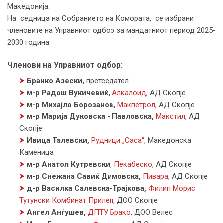
Македонија.
На седница на Собранието на Комората, се избрани
членовите на Управниот одбор за мандатниот период 2025-
2030 година.
Членови на Управниот одбор:
⮞
Бранко Азески,
претседател
⮞
м-р Радош Вукичевиќ,
Алкалоид
,
АД Скопје
⮞
м-р Михајло Борозанов,
Макпетрол
,
АД Скопје
⮞
м-р Марија Дуковска - Павловска,
Макстил
,
АД
Скопје
⮞
Ивица Талевски,
Рудници „Саса“
,
Македонска
Каменица
⮞
м-р Анатол Кутревски,
Пекабеско
,
АД Скопје
⮞
м-р Снежана Савиќ Димовска,
Пивара
,
АД Скопје
⮞
д-р Василка Салевска-Трајкова,
Филип Морис
Тутунски Комбинат Прилеп
,
ДОО Скопје
⮞
Ангел Анѓушев,
ДПТУ Брако
,
ДОО Велес