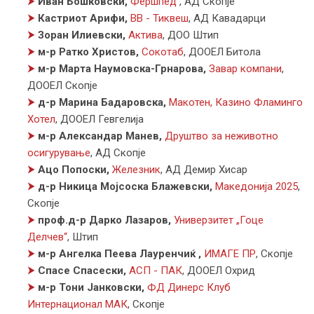
⮞
Иван Бошковски,
Фершпед
,
АД Скопје
⮞
Кастриот Арифи,
ВВ - Тиквеш
,
АД Кавадарци
⮞
Зоран Илиевски,
Актива
,
ДОО Штип
⮞
м-р Ратко Христов,
Сокотаб
,
ДООЕЛ Битола
⮞
м-р Марта Наумовска-Грнарова,
Завар компани
,
ДООЕЛ Скопје
⮞
д-р Марина Бадаровска,
Макотен, Казино Фламинго
Хотел
,
ДООЕЛ Гевгелија
⮞
м-р Александар Манев,
Друштво за неживотно
осигурување
,
АД Скопје
⮞
Ацо Попоски,
Железник
,
АД Демир Хисар
⮞
д-р Никица Мојсоска Блажевски,
Македонија 2025
,
Скопје
⮞
проф.д-р Дарко Лазаров,
Универзитет „Гоце
Делчев“
,
Штип
⮞
м-р Ангелка Пеева Лауренчиќ ,
ИМАГЕ ПР
,
Скопје
⮞
Спасе Спасески,
АСП - ПАК
,
ДООЕЛ Охрид
⮞
м-р Тони Јанковски,
ФД Динерс Клуб
Интернационал МАК
,
Скопје