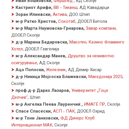
⮞
Иван Бошковски,
Фершпед
,
АД Скопје
⮞
Кастриот Арифи,
ВВ - Тиквеш
,
АД Кавадарци
⮞
Зоран Илиевски,
Актива
,
ДОО Штип
⮞
м-р Ратко Христов,
Сокотаб
,
ДООЕЛ Битола
⮞
м-р Марта Наумовска-Грнарова,
Завар компани
,
ДООЕЛ Скопје
⮞
д-р Марина Бадаровска,
Макотен, Казино Фламинго
Хотел
,
ДООЕЛ Гевгелија
⮞
м-р Александар Манев,
Друштво за неживотно
осигурување
,
АД Скопје
⮞
Ацо Попоски,
Железник
,
АД Демир Хисар
⮞
д-р Никица Мојсоска Блажевски,
Македонија 2025
,
Скопје
⮞
проф.д-р Дарко Лазаров,
Универзитет „Гоце
Делчев“
,
Штип
⮞
м-р Ангелка Пеева Лауренчиќ ,
ИМАГЕ ПР
,
Скопје
⮞
Спасе Спасески,
АСП - ПАК
,
ДООЕЛ Охрид
⮞
м-р Тони Јанковски,
ФД Динерс Клуб
Интернационал МАК
,
Скопје