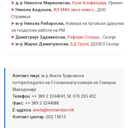
⮞
д-р Николче Мариновски,
Кули Конфекција
,
Прилеп
⮞
Никола Андонов,
АЛ-МАК увоз-извоз
,
ДОО
Струмица
⮞
м-р Никола Рибароски,
Комора на трговски друштва
за геодетски работи на РМ
⮞
Димитрије Здравкоски,
Реформ Солушн
,
Скопје
⮞
м-р Жарко Димитриоски,
БД Група
,
ДООЕЛ Скопје
Контакт лице:
м-р Анета Трајковска
потпретседател на Стопанската комора на Северна
Македонија
Телефон:
++ 389 2 3244041, M. 070 295 432
Факс:
++ 389 2 3244088
Е-адреса:
aneta@mchamber.mk
Контакт центар:
(02) 15015