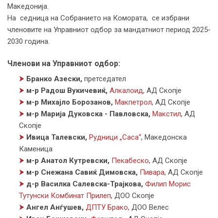
Македонија.
На седница на Собранието на Комората, се избрани
членовите на Управниот одбор за мандатниот период 2025-
2030 година.
Членови на Управниот одбор:
⮞
Бранко Азески,
претседател
⮞
м-р Радош Вукичевиќ,
Алкалоид
,
АД Скопје
⮞
м-р Михајло Борозанов,
Макпетрол
,
АД Скопје
⮞
м-р Марија Дуковска - Павловска,
Макстил
,
АД
Скопје
⮞
Ивица Талевски,
Рудници „Саса“
,
Македонска
Каменица
⮞
м-р Анатол Кутревски,
Пекабеско
,
АД Скопје
⮞
м-р Снежана Савиќ Димовска,
Пивара
,
АД Скопје
⮞
д-р Василка Салевска-Трајкова,
Филип Морис
Тутунски Комбинат Прилеп
,
ДОО Скопје
⮞
Ангел Анѓушев,
ДПТУ Брако
,
ДОО Велес