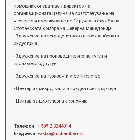
помошник оперативен директор на
организационата целина за претставување на
членките и вмрежување во Стручната служба на
Стопанската комора на Северна Македонија
-Здружение на земјоделството и прехранбената
индустрија
-Здружение на производителите на тутун и
производи од тутун
-Здружение на туризам и угостителство
-Центар за микро, мали и средни претпријатија
-Центар за циркуларна економија
Телефон:
+ 389 2 3244014
Е-адреса:
vasko@mchamber.mk