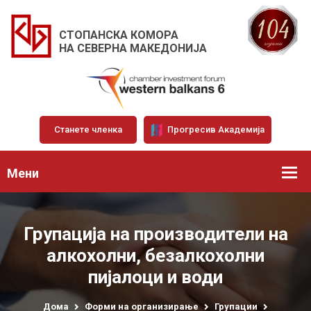
СТОПАНСКА КОМОРА
НА СЕВЕРНА МАКЕДОНИЈА
Станете членка
Прогресив Академија
Мени
Групација на производители на
алкохолни, безалкохолни
пијалоци и води
Дома
Форми на организирање
Групации