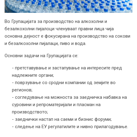
Во Групацијата за производство на алкохолни и
безалкохолни пијалоци членуваат правни лица чија
основна дејност е фокусирана на производство на сокови
и безалкохолни пијалаци, пиво и вода.
Основни задачи на Групацијата се:
- претставување и застапување на интересите пред
надлежните органи;
- поврзување со сродни компании од земјите во
регионов;
- согледување на можноста за заедничка набавка на
суровини и репроматеријали и пласман на
производството;
- заеднички настап на саеми и бизнис форуми;
- следење на ЕУ регулатилите и нивно прилагодување.