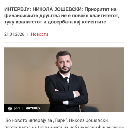
ИНТЕРВЈУ: НИКОЛА ЈОШЕВСКИ: Приоритет на
финансиските друштва не е повеќе квантитетот,
туку квалитетот и довербата кај клиентите
21.01.2026
|
Новости
Во новото интервју за „Пари“, Никола Јошевски,
претседател на Групацијата на небанкарски финансиски