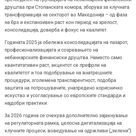
друштва при Стопанската комора, зборува за клучната
трансформација на секторот во Македонија – од фаза
на брз и експанзивен раст кон период на зрелост,
консолидација, доверба и фокус на квалитет.
Годината 2025 ја обележа консолидацијата на пазарот,
професионализацијата и созревањето на
небанкарските финансиски друштва. Наместо само
квантитативен раст, акцентот се префрли на
квалитетот и тоа подобрување на внатрешните
процедури, зголемена транспарентност, подобра
заштита на потрошувачите, унапредено корисничко
искуство и усогласување со европските стандарди и
најдобри практики.
За 2026 година се очекува дополнително зајакнување
на регулаторната рамка, целосна дигитализација на
клучните процеси, воведување на одржливи („зелени“)