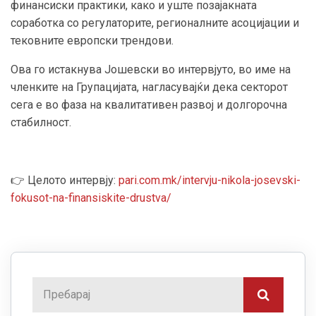
финансиски практики, како и уште позајакната
соработка со регулаторите, регионалните асоцијации и
тековните европски трендови.
Ова го истакнува Јошевски во интервјуто, во име на
членките на Групацијата, нагласувајќи дека секторот
сега е во фаза на квалитативен развој и долгорочна
стабилност.
👉 Целото интервју:
pari.com.mk/intervju-nikola-josevski-
fokusot-na-finansiskite-drustva/