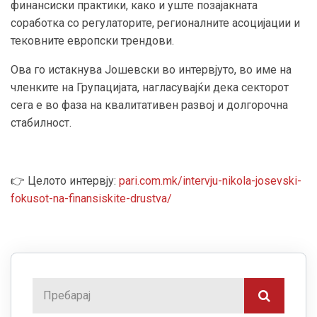
финансиски практики, како и уште позајакната
соработка со регулаторите, регионалните асоцијации и
тековните европски трендови.
Ова го истакнува Јошевски во интервјуто, во име на
членките на Групацијата, нагласувајќи дека секторот
сега е во фаза на квалитативен развој и долгорочна
стабилност.
👉 Целото интервју:
pari.com.mk/intervju-nikola-josevski-
fokusot-na-finansiskite-drustva/