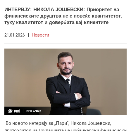
ИНТЕРВЈУ: НИКОЛА ЈОШЕВСКИ: Приоритет на
финансиските друштва не е повеќе квантитетот,
туку квалитетот и довербата кај клиентите
21.01.2026
|
Новости
Во новото интервју за „Пари“, Никола Јошевски,
претседател на Групацијата на небанкарски финансиски