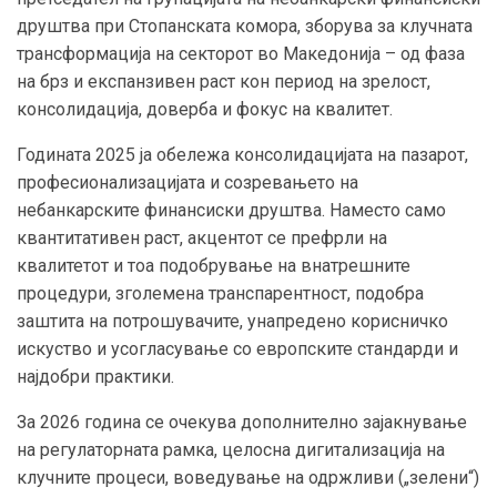
друштва при Стопанската комора, зборува за клучната
трансформација на секторот во Македонија – од фаза
на брз и експанзивен раст кон период на зрелост,
консолидација, доверба и фокус на квалитет.
Годината 2025 ја обележа консолидацијата на пазарот,
професионализацијата и созревањето на
небанкарските финансиски друштва. Наместо само
квантитативен раст, акцентот се префрли на
квалитетот и тоа подобрување на внатрешните
процедури, зголемена транспарентност, подобра
заштита на потрошувачите, унапредено корисничко
искуство и усогласување со европските стандарди и
најдобри практики.
За 2026 година се очекува дополнително зајакнување
на регулаторната рамка, целосна дигитализација на
клучните процеси, воведување на одржливи („зелени“)