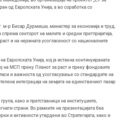
ран од Европската Унија, а во соработка со
. м-р Бесар Дурмиши, министер за економија и труд,
а спрема секторот на малите и средни претпријатија,
раст и на нејзината усогласеност со националните
на Европската Унија, кој ја истакна континуираната
ој на МСП преку Планот за раст и преку фондовите
гласи и важноста од усогласување со стандардите на
степена интеграција на земјата на единствениот пазар
група, како и претставници на институциите,
гнати страни. Во рамките на презентацијата беа
рки и активности утврдени во Стратегијата, како и