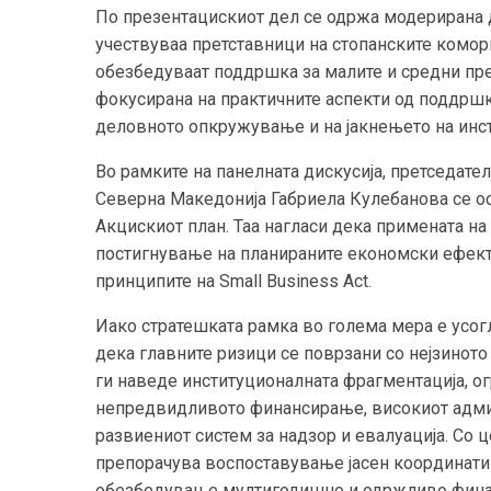
По презентацискиот дел се одржа модерирана ди
учествуваа претставници на стопанските комор
обезбедуваат поддршка за малите и средни прет
фокусирана на практичните аспекти од поддрш
деловното опкружување и на јакнењето на инст
Во рамките на панелната дискусија, претседат
Северна Македонија Габриела Кулебанова се ос
Акцискиот план. Таа нагласи дека примената на 
постигнување на планираните економски ефекти 
принципите на Small Business Act.
Иако стратешката рамка во голема мера е усог
дека главните ризици се поврзани со нејзинот
ги наведе институционалната фрагментација, о
непредвидливото финансирање, високиот адми
развиениот систем за надзор и евалуација. Со 
препорачува воспоставување јасен координатив
обезбедување мултигодишно и одржливо фина