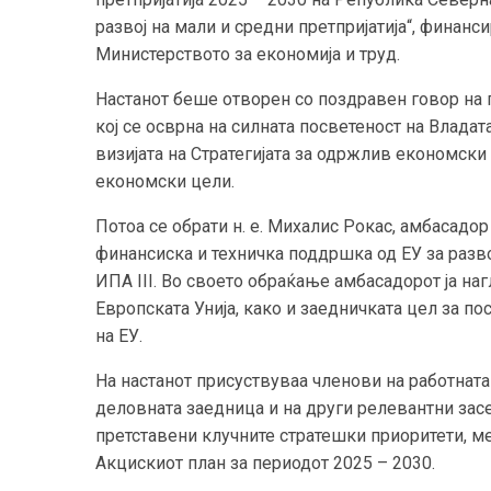
развој на мали и средни претпријатија“, финанси
Министерството за економија и труд.
Настанот беше отворен со поздравен говор на г
кој се осврна на силната посветеност на Владат
визијата на Стратегијата за одржлив економски 
економски цели.
Потоа се обрати н. е. Михалис Рокас, амбасадор 
финансиска и техничка поддршка од ЕУ за разв
ИПА III. Во своето обраќање амбасадорот ја на
Европската Унија, како и заедничката цел за по
на ЕУ.
На настанот присуствуваа членови на работната 
деловната заедница и на други релевантни засе
претставени клучните стратешки приоритети, ме
Акцискиот план за периодот 2025 – 2030.