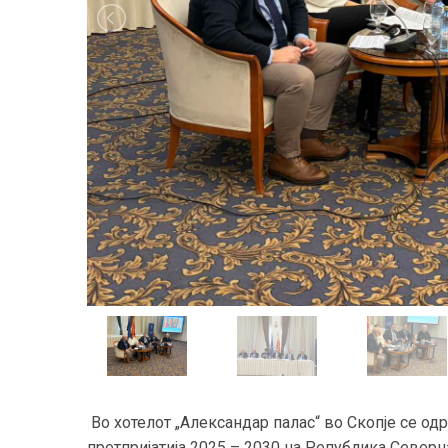
Во хотелот „Александар палас“ во Скопје се одр
претпријатија 2025 – 2030 на Република Северна