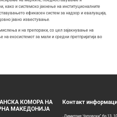
и, како и системско јакнење на институционалните
ставувањето ефикасен систем за надзор и евалуација,
довно јавно известување.
ислења и на препораки, со цел зајакнување на
 на екосистемот за мали и средни претпријатија во
АНСКА КОМОРА НА
Контакт информац
РНА МАКЕДОНИЈА
„Димитрие Чуповски“ бр.13, 1