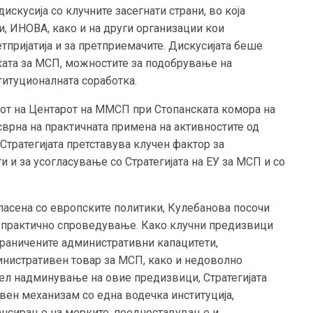
скусија со клучните засегнати страни, во која
и, ИНОВА, како и на други организации кои
пријатија и за претприемачите. Дискусијата беше
ката за МСП, можностите за подобрување на
итуционалната соработка.
елот на Центарот на ММСП при Стопанската комора на
врна на практичната примена на активностите од
Стратегијата претставува клучен фактор за
и за усогласување со Стратегијата на ЕУ за МСП и со
ласена со европските политики, Кулебанова посочи
о практично спроведување. Како клучни предизвици
граничените административни капацитети,
нистративен товар за МСП, како и недоволно
цел надминување на овие предизвици, Стратегијата
ен механизам со една водечка институција,
нсирање на мерките, поедноставување и