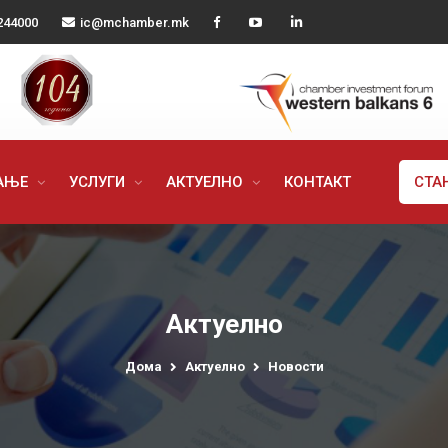
244000
ic@mchamber.mk
РАЊЕ
УСЛУГИ
АКТУЕЛНО
КОНТАКТ
СТА
Актуелно
Дома
Актуелно
Новости