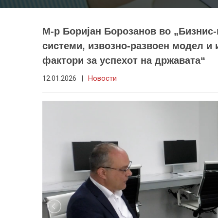
М-р Боријан Борозанов во „Бизнис-
системи, извозно-развоен модел и 
фактори за успехот на државата“
12.01.2026
|
Новости