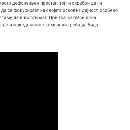
есто дефанзивен пристап, тој ги охрабри да ги
да се фокусираат на својата основна дејност, особено
 таму да инвестираат. При тоа, нагласи дека
чење и македонските компании треба да бидат