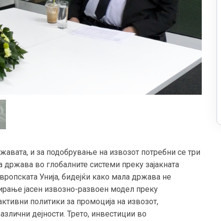
жавата, и за подобрување на извозот потребни се три
а држава во глобалните системи преку зајакната
ропската Унија, бидејќи како мала држава не
еирање јасен извозно-развоен модел преку
активни политики за промоција на извозот,
азлични дејности. Трето, инвестиции во