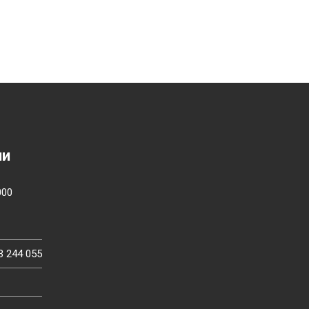
ии
000
3 244 055