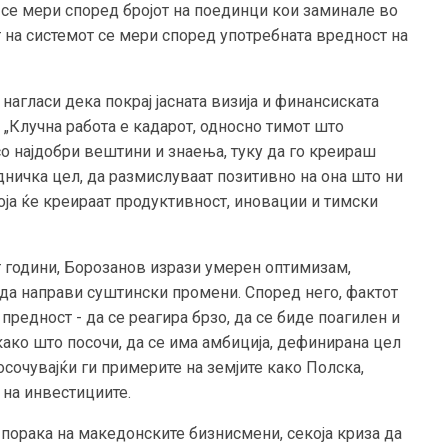
 се мери според бројот на поединци кои заминале во
т на системот се мери според употребната вредност на
нагласи дека покрај јасната визија и финансиската
 „Клучна работа е кадарот, односно тимот што
о најдобри вештини и знаења, туку да го креираш
едничка цел, да размислуваат позитивно на она што ни
која ќе креираат продуктивност, иновации и тимски
т години, Борозанов изрази умерен оптимизам,
да направи суштински промени. Според него, фактот
редност - да се реагира брзо, да се биде поагилен и
 како што посочи, да се има амбиција, дефинирана цел
осочувајќи ги примерите на земјите како Полска,
 на инвестициите.
и порака на македонските бизнисмени, секоја криза да