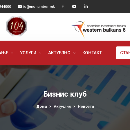
244000
ic@mchamber.mk
РАЊЕ
УСЛУГИ
АКТУЕЛНО
КОНТАКТ
СТА
Бизнис клуб
Дома
Актуелно
Новости