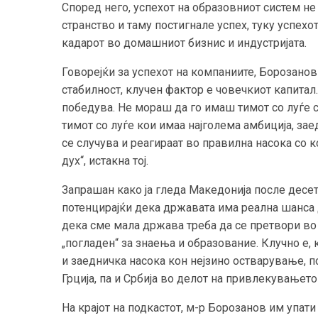
Според него, успехот на образовниот систем не
странство и таму постигнале успех, туку успехо
кадарот во домашниот бизнис и индустријата.
Говорејќи за успехот на компаниите, Борозанов 
стабилност, клучен фактор е човечкиот капитал.
победува. Не мораш да го имаш тимот со луѓе с
тимот со луѓе кои имаа најголема амбиција, за
се случува и реагираат во правилна насока со 
дух“, истакна тој.
Запрашан како ја гледа Македонија после десе
потенцирајќи дека државата има реална шанса 
дека сме мала држава треба да се претвори во п
„погладен“ за знаења и образование. Клучно е,
и заедничка насока кон нејзино остварување, п
Грција, па и Србија во делот на привлекувањето
На крајот на подкастот, м-р Борозанов им упат