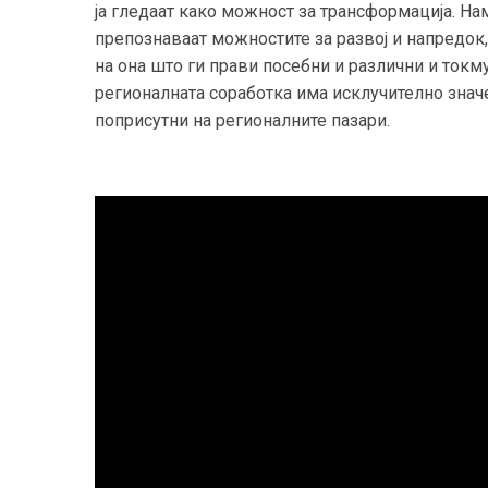
ја гледаат како можност за трансформација. Нам
препознаваат можностите за развој и напредок, 
на она што ги прави посебни и различни и токму
регионалната соработка има исклучително зна
поприсутни на регионалните пазари.