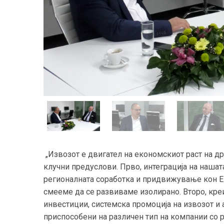
„Извозот е двигател на економскиот раст на др
клучни предуслови. Прво, интеграција на нашат
регионалната соработка и придвижување кон Ев
смееме да се развиваме изолирано. Второ, кр
инвестиции, системска промоција на извозот и 
приспособени на различен тип на компании со р