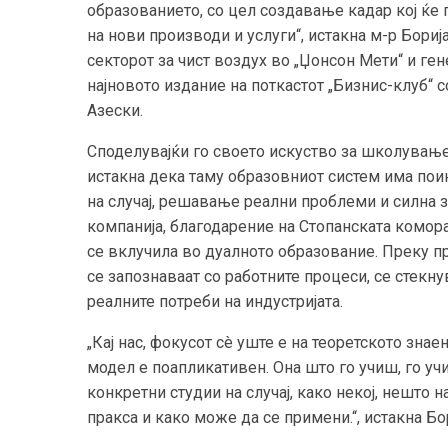
образованието, со цел создавање кадар кој ќе
на нови производи и услуги“, истакна м-р Бори
секторот за чист воздух во „Џонсон Мети“ и ге
најновото издание на поткастот „Бизнис-клуб“ 
Азески.
Споделувајќи го своето искуство за школувањ
истакна дека таму образовниот систем има пои
на случај, решавање реални проблеми и силна з
компанија, благодарение на Стопанската комора
се вклучила во дуалното образование. Преку пр
се запознаваат со работните процеси, се стекну
реалните потреби на индустријата.
„Кај нас, фокусот сè уште е на теоретското зн
модел е поапликативен. Она што го учиш, го у
конкретни студии на случај, како некој, нешто
пракса и како може да се примени.“, истакна Б