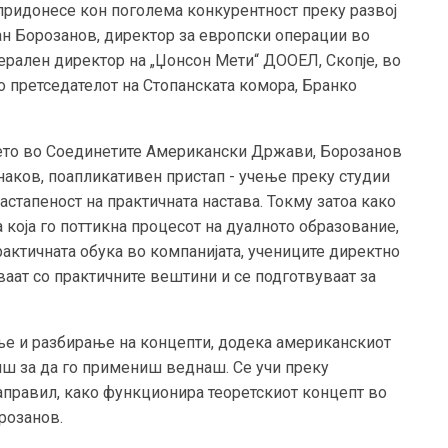
 придонесе кон поголема конкурентност преку развој
јан Борозанов, директор за европски операции во
нерален директор на „Џонсон Мети“ ДООЕЛ, Скопје, во
со претседателот на Стопанската комора, Бранко
ето во Соединетите Американски Држави, Борозанов
наков, поапликативен пристап - учење преку студии
астапеност на практичната настава. Токму затоа како
 која го поттикна процесот на дуалното образование,
актичната обука во компанијата, учениците директно
ваат со практичните вештини и се подготвуваат за
аење и разбирање на концепти, додека американскиот
чиш за да го примениш веднаш. Се учи преку
 направил, како функционира теоретскиот концепт во
орозанов.