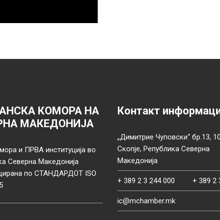
АНСКА КОМОРА НА
Контакт информац
РНА МАКЕДОНИЈА
„Димитрие Чуповски“ бр.13, 1
Скопје, Република Северна
мора и ПРВА институција во
Македонија
ка Северна Македонија
цирана по СТАНДАРДОТ ISO
+ 389 2 3 244 000
+ 389 2 
5
ic@mchamber.mk