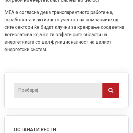
потреби на енергетскиот систем во целост.
МЕА е согласна дека транспарентното работење,
соработката и активното учество на компаниите од
сите сектори ќе бидат клучни за креирање соодветна
легислатива која ќе ги опфати сите области на
енергетиката со цел функционалност на целиот
енергетски систем.
ОСТАНАТИ ВЕСТИ