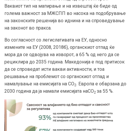
Ваквиот тип на мапирање и на извештај ќе биде од
голема важност за МЖСПП во насока на подобрување
на законските решенија во иднина и на спроведување
на законот во пракса.
Во согласност со легислативата на ЕУ, односно
измените на ЕУ (2008, 2018б), органскиот отпад ќе
мора да се одвојува на изворот, а 65 % од него да се
рециклира до 2035 година. Македонија е под притисок
да се спроведат исти вакви активности, и тоа
решавање на проблемот со органскиот отпад и
намалување на емисијата на CO
. Европа е обврзана до
2
2030 година да ја намали емисијата наCO
за 55 %.
2