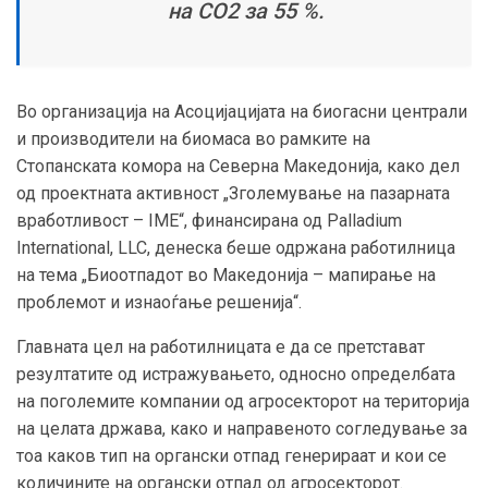
на CO2 за 55 %.
Во организација на Асоцијацијата на биогасни централи
и производители на биомаса во рамките на
Стопанската комора на Северна Македонија, како дел
од проектната активност „Зголемување на пазарната
вработливост – IME“, финансирана од Palladium
International, LLC, денеска беше одржана работилница
на тема „Биоотпадот во Македонија – мапирање на
проблемот и изнаоѓање решенија“.
Главната цел на работилницата е да се претстават
резултатите од истражувањето, односно определбата
на поголемите компании од агросекторот на територија
на целата држава, како и направеното согледување за
тоа каков тип на органски отпад генерираат и кои се
количините на органски отпад од агросекторот.