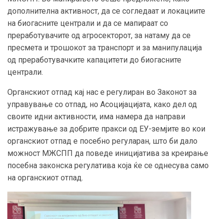
дополнителна активност, да се согледаат и локациите
на биогасните централи и да се мапираат со
преработувачите од агросекторот, за натаму да се
пресмета и трошокот за транспорт и за манипулација
од преработувачките капацитети до биогасните
централи.
Органскиот отпад кај нас е регулиран во Законот за
управување со отпад, но Асоцијацијата, како дел од
своите идни активности, има намера да направи
истражување за добрите пракси од ЕУ-земјите во кои
органскиот отпад е посебно регуларан, што би дало
можност МЖСПП да поведе иницијатива за креирање
посебна законска регулатива која ќе се однесува само
на органскиот отпад.