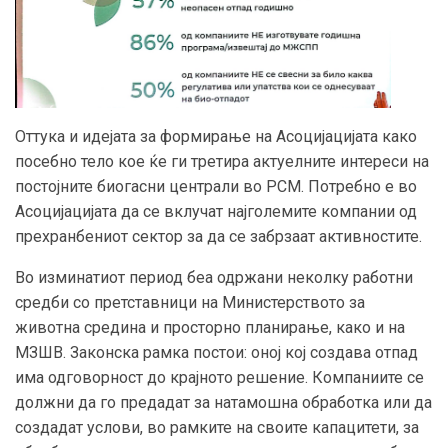
Оттука и идејата за формирање на Асоцијацијата како
посебно тело кое ќе ги третира актуелните интереси на
постојните биогасни централи во РСМ. Потребно е во
Асоцијацијата да се вклучат најголемите компании од
прехранбениот сектор за да се забрзаат активностите.
Во изминатиот период беа одржани неколку работни
средби со претставници на Министерството за
животна средина и просторно планирање, како и на
МЗШВ. Законска рамка постои: оној кој создава отпад
има одговорност до крајното решение. Компаниите се
должни да го предадат за натамошна обработка или да
создадат услови, во рамките на своите капацитети, за