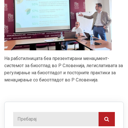
На работилницата беа презентирани менаџмент-
системот за биоотпад во Р Словенија, легислативата за
регулирање на биоотпадот и постојните практики за
менаџирање со биоотпадот во Р Словенија.