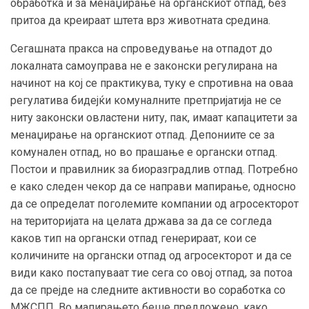
обработка и за менаџирање на органскиот отпад, без
притоа да креираат штета врз животната средина.
Сегашната пракса на спроведување на отпадот до
локалната самоуправа не е законски регулирана на
начинот на кој се практикува, туку е спротивна на оваа
регулатива бидејќи комуналните претпријатија не се
ниту законски овластени ниту, пак, имаат капацитети за
менаџирање на органскиот отпад. Депониите се за
комунален отпад, но во прашање е органски отпад.
Постои и правилник за биоразградлив отпад. Потребно
е како следен чекор да се направи мапирање, односно
да се определат поголемите компании од агросекторот
на територијата на целата држава за да се согледа
каков тип на органски отпад генерираат, кои се
количините на органски отпад од агросекторот и да се
види како постапуваат тие сега со овој отпад, за потоа
да се прејде на следните активности во соработка со
МЖСПП. Во мапирањето беше предложено, како