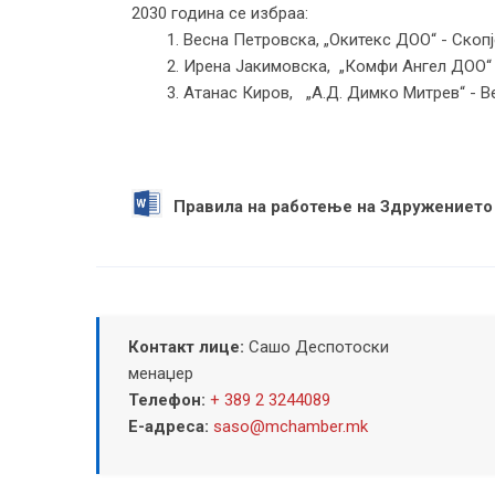
2030 година се избраa:
1. Весна Петровска, „Окитекс ДОО“ - Скопј
2. Ирена Јакимовска, „Комфи Ангел ДОО“ 
3. Атанас Киров, „A.Д. Димко Митрев“ - В
Правила на работење на Здружението 
Контакт лице:
Сашо Деспотоски
менаџер
Телефон:
+ 389 2 3244089
Е-адреса:
saso@mchamber.mk