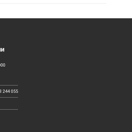
ии
000
3 244 055