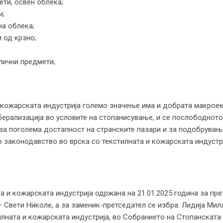
ти, освен облека;
и;
а облека;
 од крзно;
лични предмети;
жарската индустрија големо значење има и добрата макроеко
берализација во условите на стопанисување, и се послободното
за поголема достапност на странските пазари и за подобрување
 законодавство во врска со текстилната и кожарската индустри
 кожарската индустрија одржана на 21.01.2025 година за пре
– Свети Николе, а за заменик-претседател се избра: Лидија Ми
ата и кожарската индустрија, во Собранието на Стопанската 