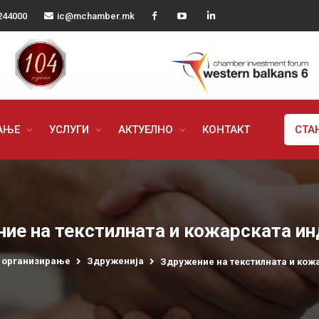
244000
ic@mchamber.mk
РАЊЕ
УСЛУГИ
АКТУЕЛНО
КОНТАКТ
СТА
ие на текстилната и кожарската ин
 организирање
Здруженија
Здружение на текстилната и кож