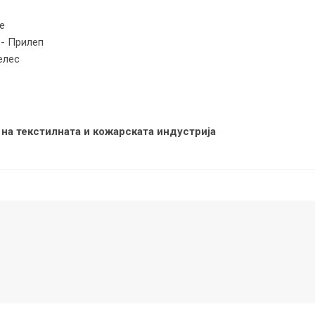
е
- Прилеп
елес
на текстилната и кожарската индустрија