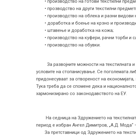
• производство на готови текстилни предме
• прозводство на други текстилни предмет
• производство на облека и разни видови н
• доработка и боење на крзно и производи
• штавење и доработка на кожа;
• производство на куфери, рачни торби и с
• производство на обувки.
За развојните можности на текстилната и ко
условите на стопанисување. Се поголемата ли
придонесуваат за отвореност на економијата, 
Тука треба да се спомене дека и националното
хармонизирано со законодавството на ЕУ.
На седница на Здружението на текстилната и
период е избран Ангел Димитров, „А.Д. Мода“ 
За претставници од Здружението на текстилн