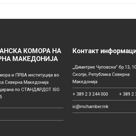
АНСКА КОМОРА НА
Контакт информац
РНА МАКЕДОНИЈА
„Димитрие Чуповски“ бр.13, 1
Скопје, Република Северна
мора и ПРВА институција во
Македонија
ка Северна Македонија
цирана по СТАНДАРДОТ ISO
+ 389 2 3 244 000
+ 389 2 
5
ic@mchamber.mk