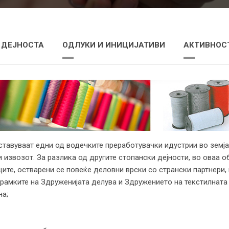
 ДЕЈНОСТА
ОДЛУКИ И ИНИЦИЈАТИВИ
АКТИВНОСТ
авуваат едни од водечките преработувачки идустрии во земја
извозот. За разлика од другите стопански дејности, во оваа 
ите, остварени се повеќе деловни врски со странски партнери,
мките на Здруженијата делува и Здружението на текстилната 
а;