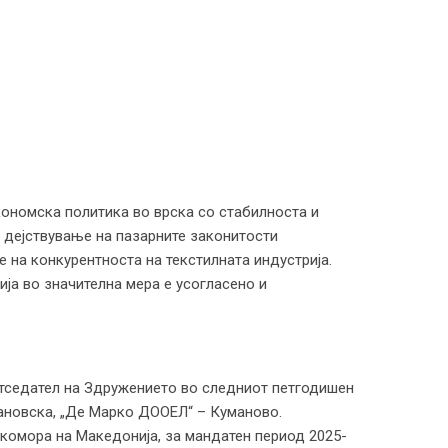
номска политика во врска со стабилноста и
 дејствување на пазарните законитости
 на конкурентноста на текстилната индустрија.
ја во значителна мера е усогласено и
тседател на Здружението во следниот петгодишен
лановска, „Де Марко ДООЕЛ“ – Куманово.
комора на Македонија, за мандатен период 2025-