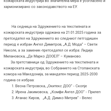
кожарската индустрија во значителна мера е усогласено и
хармонизирано со законодавството на ЕУ.
На седница на Здружението на текстилната и
кожарската индустрија одржана на 21.01.2025 година за
претседател на Здружението во следниот петгодишен
период е избран Ангел Димитров, „А.Д. Мода“ – Свети
Николе, а за заменик-претседател се избра: Лидија
Милановска, „Де Марко ДООЕЛ“ – Куманово.
За претставници од Здружението на текстилната и
кожарската индустрија, во Собранието на Стопанската
комора на Македонија, за мандатен период 2025-2030
година се избраa:
1. Весна Петровска, „Окитекс ДОО“ - Скопје
2. Ирена Јакимовска, „Комфи Ангел ДОО“ - Прилеп
3. Атанас Киров, „A.Д. Димко Митрев“ - Велес