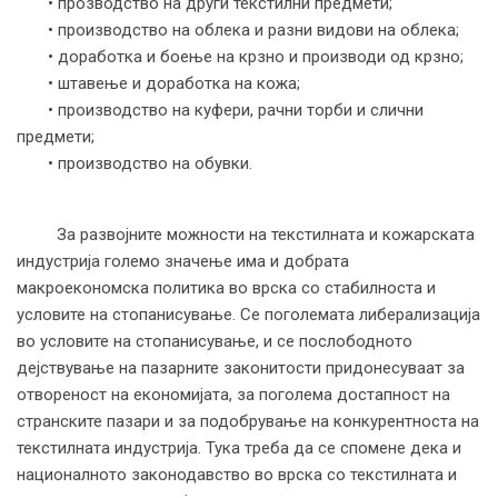
• прозводство на други текстилни предмети;
• производство на облека и разни видови на облека;
• доработка и боење на крзно и производи од крзно;
• штавење и доработка на кожа;
• производство на куфери, рачни торби и слични
предмети;
• производство на обувки.
За развојните можности на текстилната и кожарската
индустрија големо значење има и добрата
макроекономска политика во врска со стабилноста и
условите на стопанисување. Се поголемата либерализација
во условите на стопанисување, и се послободното
дејствување на пазарните законитости придонесуваат за
отвореност на економијата, за поголема достапност на
странските пазари и за подобрување на конкурентноста на
текстилната индустрија. Тука треба да се спомене дека и
националното законодавство во врска со текстилната и