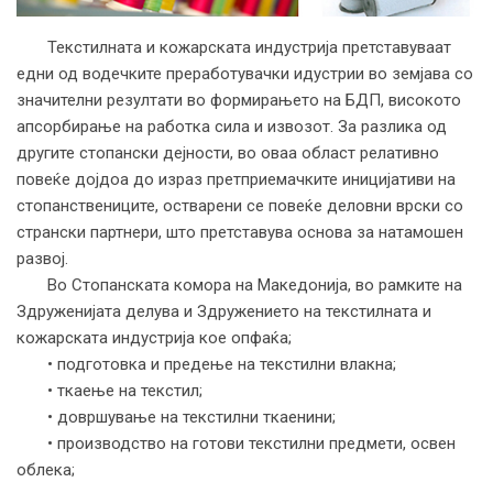
Текстилната и кожарската индустрија претставуваат
едни од водечките преработувачки идустрии во земјава со
значителни резултати во формирањето на БДП, високото
апсорбирање на работка сила и извозот. За разлика од
другите стопански дејности, во оваа област релативно
повеќе дојдоа до израз претприемачките иницијативи на
стопанствениците, остварени се повеќе деловни врски со
странски партнери, што претставува основа за натамошен
развој.
Во Стопанската комора на Македонија, во рамките на
Здруженијата делува и Здружението на текстилната и
кожарската индустрија кое опфаќа;
• подготовка и предење на текстилни влакна;
• ткаење на текстил;
• довршување на текстилни ткаенини;
• производство на готови текстилни предмети, освен
облека;