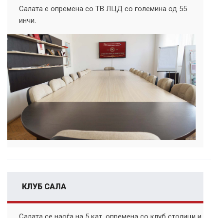
Салата е опремена со ТВ ЛЦД со големина од 55
инчи.
КЛУБ САЛА
Салата се наоѓа на 5 кат, опремена со клуб столици и