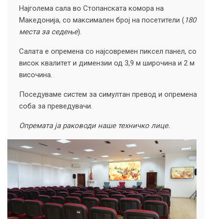
Најголема сала во Стопанската комора на
Македонија, со максимален број на посетители (
180
места за седење
).
Салата е опремена со најсовремен пиксел панел, со
висок квалитет и димензии од 3,9 м широчина и 2 м
височина.
Поседуваме систем за симултан превод и опремена
соба за преведувачи.
Опремата ја раководи наше техничко лице.