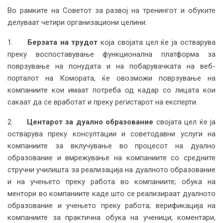
Во рамките на Советот за развој на тренингот и обуките
делуваат четири организациони целини:
1.
Берзата на трудот
која својата цел ќе ја остварува
преку воспоставување функционална платформа за
поврзување на понудата и на побарувачката на веб-
порталот на Комората, ќе овозможи поврзување на
компаниите кои имаат потреба од кадар со лицата кои
сакаат да се вработат и преку регистарот на експерти.
2.
Центарот за дуално образование
својата цел ќе ја
остварува преку консултации и советодавни услуги на
компаниите за вклучување во процесот на дуално
образование и вмрежување на компаниите со средните
стручни училишта за реализација на дуалното образование
и на учењето преку работа во компаниите; обука на
ментори во компаниите каде што се реализираат дуалното
образование и учењето преку работа; верификација на
компаниите за практична обука на ученици; коментари,