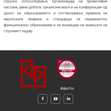
стручно оспособување; организација на промотивни
настани, јавни дебати, тркалезни маси и на конференции од
делот на образованието и поттикнување примена на
европските правила и стандарди за перманентно
функционално образование и за иновација на знаењата на
стручниот кадар.
#abs1m