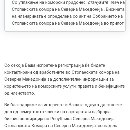
Со уплаќање на коморски придонес,
станувате член
на
Стопанската комора на Северна Македонија . Висината
на чланарината е определена со акт на Собранието на
Стопанската комора на Северна Македонија во прилог
Со секоја Ваша испратена регистрација ќе бидете
контактирани од вработените во Стопанската комора на
Северна Македонија за дополнителни информации за
користењето на коморските услуги, правата и бенефициите
од членството.
Ви благодариме за интересот и Вашата одлука да станете
дел од семејството членки на најстарата и најбројна
бизнис асоцијација во Република Северна Македонија -
Стопанската Комора на Северна Македонија, со надеж