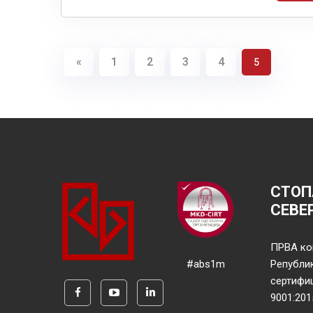
«
1
2
3
4
5
СТОП
СЕВЕ
ПРВА ко
#abs1m
Републи
сертифи
9001:201