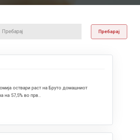
Пребарај
номија оствари раст на Бруто домашниот
 на 57,5% во прв...