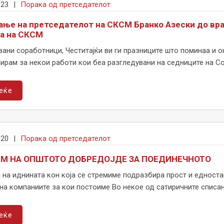
023
|
Порака од претседателот
ање на претседателот на СКСМ Бранко Азески до вра
а на СКСМ
ани соработници, Честитајќи ви ги празниците што поминаа и о
рам за некои работи кои беа разгледувани на седниците на Соб
еќе
020
|
Порака од претседателот
УМ НА ОПШТОТО ДОБРЕДОЈДЕ ЗА ПОЕДИНЕЧНОТО
 на иднината кон која се стремиме подразбира прост и едноста
на компаниите за кои постоиме Во некое од сатиричните списаниј
еќе