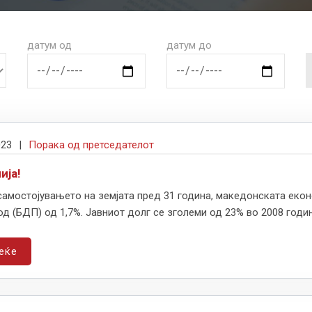
датум од
датум до
023
|
Порака од претседателот
ија!
самостојувањето на земјата пред 31 година, македонската еко
д (БДП) од 1,7%. Јавниот долг се зголеми од 23% во 2008 година
еќе