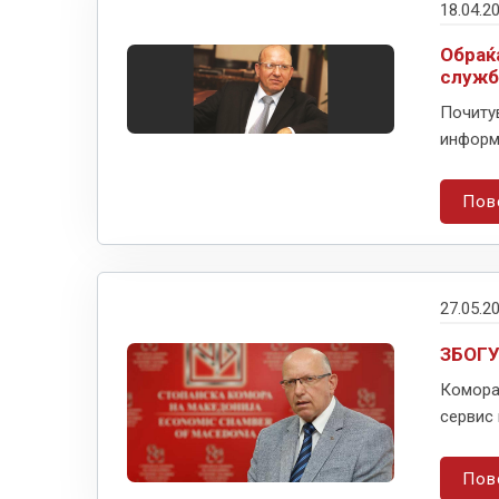
18.04.2
Обраќ
служб
Почитув
информи
Пов
27.05.2
ЗБОГ
Комора
сервис 
Пов