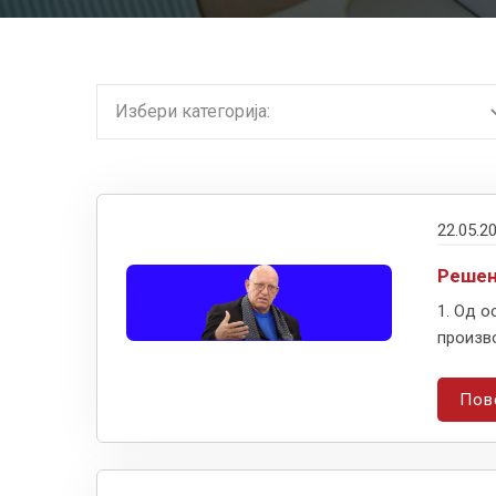
22.05.2
Решен
1. Од о
произво
Пов