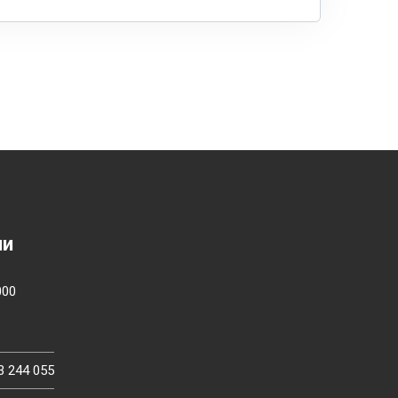
ии
000
3 244 055